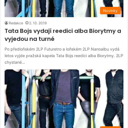
Novinky
Redakce
2. 10. 2019
Tata Bojs vydají reedici alba Biorytmy a
vyjedou na turné
Po předloňském 2LP Futuretro a loňském 2LP Nanoalbu vydá
letos vyjde pražská kapela Tata Bojs reedici alba Biorytmy. 2LP
chystané…