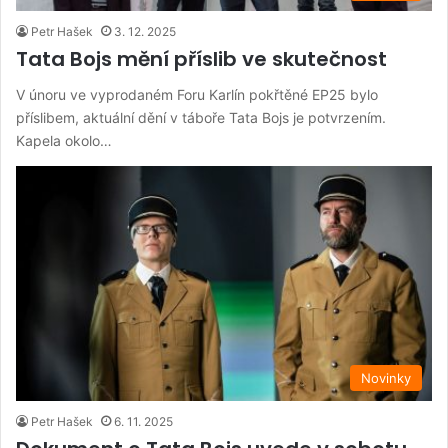
Petr Hašek
3. 12. 2025
Tata Bojs mění příslib ve skutečnost
V únoru ve vyprodaném Foru Karlín pokřtěné EP25 bylo
příslibem, aktuální dění v táboře Tata Bojs je potvrzením.
Kapela okolo…
Novinky
Petr Hašek
6. 11. 2025