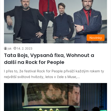
Novinky
jsk
14. 2. 2023
Tata Bojs, Vypsaná fixa, Wohnout a
další na Rock for People
I přes to, že festival Rock for People přiváží každým rokem ty
největší světové hvězdy, letos v čele s Muse,…