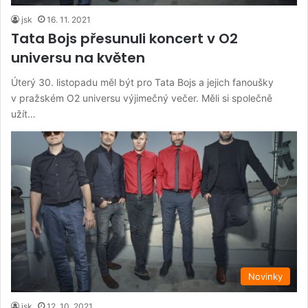
jsk
16. 11. 2021
Tata Bojs přesunuli koncert v O2
universu na květen
Úterý 30. listopadu měl být pro Tata Bojs a jejich fanoušky
v pražském O2 universu výjimečný večer. Měli si společně
užít…
Novinky
jsk
12. 10. 2021