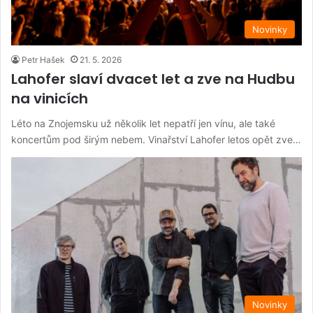
Novinky
Petr Hašek
21. 5. 2026
Lahofer slaví dvacet let a zve na Hudbu
na vinicích
Léto na Znojemsku už několik let nepatří jen vínu, ale také
koncertům pod širým nebem. Vinařství Lahofer letos opět zve…
Novinky