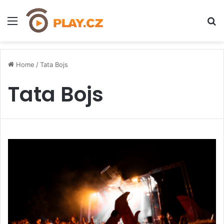
Menu
H
Home
/
Tata Bojs
Tata Bojs