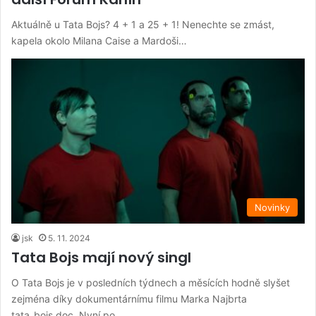
Aktuálně u Tata Bojs? 4 + 1 a 25 + 1! Nenechte se zmást,
kapela okolo Milana Caise a Mardoši…
Novinky
jsk
5. 11. 2024
Tata Bojs mají nový singl
O Tata Bojs je v posledních týdnech a měsících hodně slyšet
zejména díky dokumentárnímu filmu Marka Najbrta
tata_bojs.doc. Nyní po…