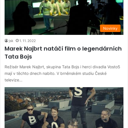
Novinky
jsk
1. 11. 2022
Marek Najbrt natáčí film o legendárních
Tata Bojs
Režisér Marek Najbrt, skupina Tata Bojs i herci divadla Vosto5
mají v těchto dnech nabito. V brněnském studiu České
televize…