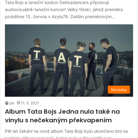
Tata Bojs a taneční soubor Dekkadancers připravují
audiovizuálně-taneční koncert Velký třesk!, jehož premiéra
proběhne 15. června v Azylu78. Dalším premiérovým…
Novinky
jsk
11. 3. 2021
Album Tata Bojs Jedna nula také na
vinylu s nečekaným překvapením
Pět let čekání na nové album Tata Bojs bylo ukončeno loni na