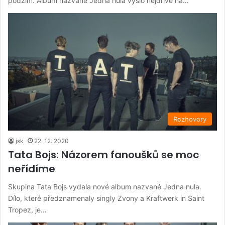
podzim. Album nazvané Jedna nula vyšlo nejdříve na…
Rozhovory
jsk
22. 12. 2020
Tata Bojs: Názorem fanoušků se moc
neřídíme
Skupina Tata Bojs vydala nové album nazvané Jedna nula.
Dílo, které předznamenaly singly Zvony a Kraftwerk in Saint
Tropez, je…