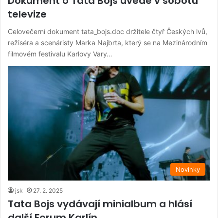
Dokument o Tata Bojs uvede v sobotu
televize
Celovečerní dokument tata_bojs.doc držitele čtyř Českých lvů,
režiséra a scenáristy Marka Najbrta, který se na Mezinárodním
filmovém festivalu Karlovy Vary…
Novinky
jsk
27. 2. 2025
Tata Bojs vydávají minialbum a hlásí
další Forum Karlín