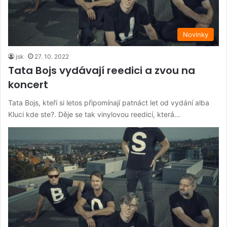
Novinky
jsk
27. 10. 2022
Tata Bojs vydávají reedici a zvou na
koncert
Tata Bojs, kteří si letos připomínají patnáct let od vydání alba
Kluci kde ste?. Děje se tak vinylovou reedicí, která…