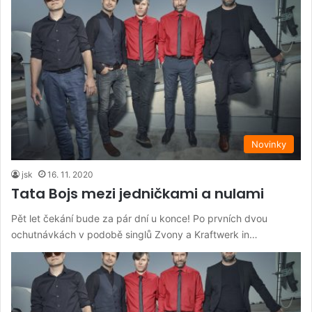
Novinky
jsk
16. 11. 2020
Tata Bojs mezi jedničkami a nulami
Pět let čekání bude za pár dní u konce! Po prvních dvou
ochutnávkách v podobě singlů Zvony a Kraftwerk in…