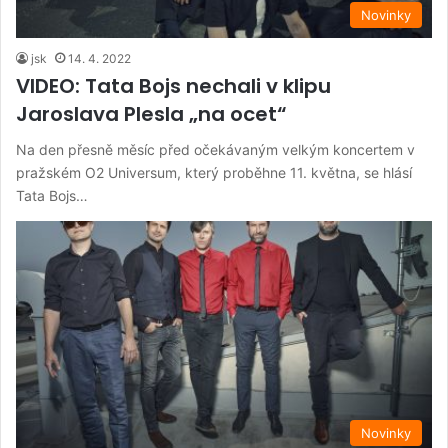
Novinky
jsk
14. 4. 2022
VIDEO: Tata Bojs nechali v klipu
Jaroslava Plesla „na ocet“
Na den přesně měsíc před očekávaným velkým koncertem v
pražském O2 Universum, který proběhne 11. května, se hlásí
Tata Bojs…
Novinky