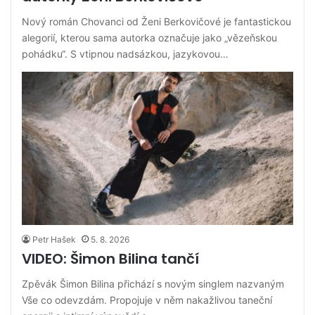
Nový román Chovanci od Ženi Berkovičové je fantastickou
alegorií, kterou sama autorka označuje jako „vězeňskou
pohádku“. S vtipnou nadsázkou, jazykovou…
Petr Hašek
5. 8. 2026
VIDEO: Šimon Bilina tančí
Zpěvák Šimon Bilina přichází s novým singlem nazvaným
Vše co odevzdám. Propojuje v něm nakažlivou taneční