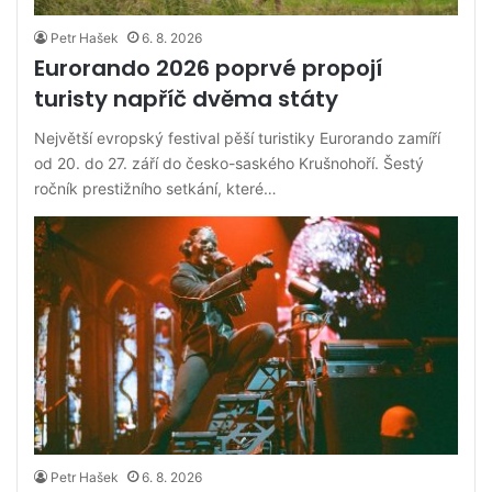
Petr Hašek
6. 8. 2026
Eurorando 2026 poprvé propojí
turisty napříč dvěma státy
Největší evropský festival pěší turistiky Eurorando zamíří
od 20. do 27. září do česko-saského Krušnohoří. Šestý
ročník prestižního setkání, které…
Petr Hašek
6. 8. 2026