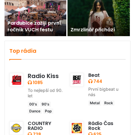
Pardubice zažijí první
ročník VUCH festu
Zmrzlinář přichází
Top rádia
Radio Kiss
Beat
744
1085
První bigbeat u
To nejlepší od 90.
nás
let
Metal
Rock
00's
90's
Dance
Pop
COUNTRY
Rádio Čas
RADIO
Rock
728
625