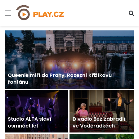
Menu
H
Queenie míří do Prahy. Rozezní Křižíkovu
fontánu
Studio ALTA slaví
Divadlo Bez zábradlí
y
osmnáct let
ve Voděrádkách