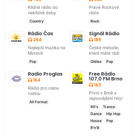
Klidné rádio do
Pravé Rockové
neklidné doby
rádio
Country
Rock
Rádio Čas
Signál Rádio
264
189
Nejlepší muzika na
České melodie,
Moravě
které máte rádi
Pop
Oldies
Pop
Radio Proglas
Free Rádio
107,0 FM Brno
164
163
Rádio pro celou
První v Brně s
rodinu
nejnovějšími hity!
All Format
90's
Trance
Dance
Hip Hop
House
Pop
R'n'B