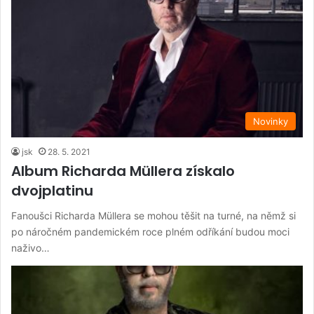
Novinky
jsk
28. 5. 2021
Album Richarda Müllera získalo
dvojplatinu
Fanoušci Richarda Müllera se mohou těšit na turné, na němž si
po náročném pandemickém roce plném odříkání budou moci
naživo…