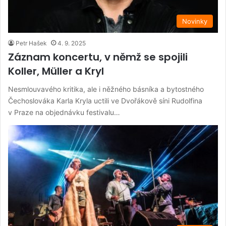
Novinky
Petr Hašek
4. 9. 2025
Záznam koncertu, v němž se spojili
Koller, Müller a Kryl
Nesmlouvavého kritika, ale i něžného básníka a bytostného
Čechoslováka Karla Kryla uctili ve Dvořákově síni Rudolfina
v Praze na objednávku festivalu…