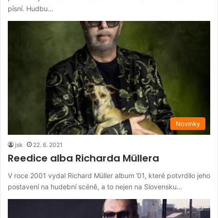
písní. Hudbu…
Novinky
jsk
22. 6. 2021
Reedice alba Richarda Müllera
V roce 2001 vydal Richard Müller album ’01, které potvrdilo jeho
postavení na hudební scéně, a to nejen na Slovensku…