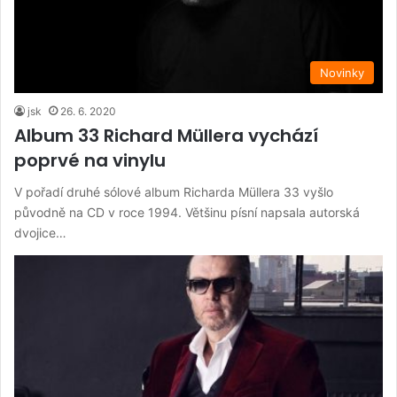
Novinky
jsk
26. 6. 2020
Album 33 Richard Müllera vychází
poprvé na vinylu
V pořadí druhé sólové album Richarda Müllera 33 vyšlo
původně na CD v roce 1994. Většinu písní napsala autorská
dvojice…