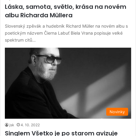
Láska, samota, světlo, krása na novém
albu Richarda Müllera
Slovenský zpěvák a hudebník Richard Müller na novém albu s
poetickým názvem Čierna Labuť Biela Vrana popisuje velké
spektrum citů…
Novinky
jsk
4. 10. 2022
Singlem Všetko je po starom avizuje