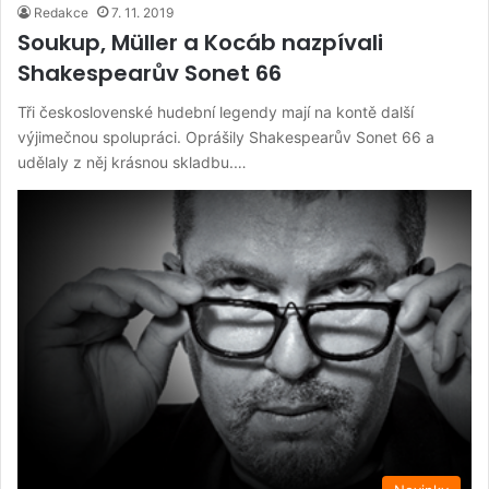
Redakce
7. 11. 2019
Soukup, Müller a Kocáb nazpívali
Shakespearův Sonet 66
Tři československé hudební legendy mají na kontě další
výjimečnou spolupráci. Oprášily Shakespearův Sonet 66 a
udělaly z něj krásnou skladbu.…