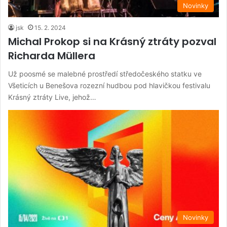
Novinky
jsk
15. 2. 2024
Michal Prokop si na Krásný ztráty pozval
Richarda Müllera
Už poosmé se malebné prostředí středočeského statku ve
Všeticích u Benešova rozezní hudbou pod hlavičkou festivalu
Krásný ztráty Live, jehož…
Novinky