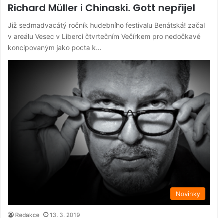
Richard Müller i Chinaski. Gott nepřijel
Již sedmadvacátý ročník hudebního festivalu Benátská! začal
v areálu Vesec v Liberci čtvrtečním Večírkem pro nedočkavé
koncipovaným jako pocta k…
Novinky
Redakce
13. 3. 2019