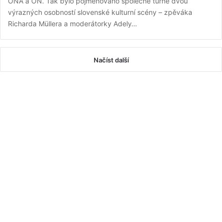
ONA a ON. Tak bylo pojmenováno společné turné dvou
výrazných osobností slovenské kulturní scény – zpěváka
Richarda Müllera a moderátorky Adely…
Načíst další