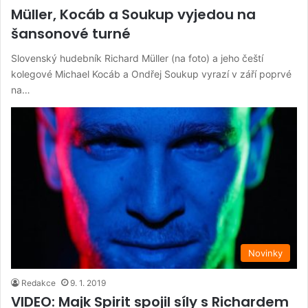
Müller, Kocáb a Soukup vyjedou na
šansonové turné
Slovenský hudebník Richard Müller (na foto) a jeho čeští
kolegové Michael Kocáb a Ondřej Soukup vyrazí v září poprvé
na…
Novinky
Redakce
9. 1. 2019
VIDEO: Majk Spirit spojil síly s Richardem