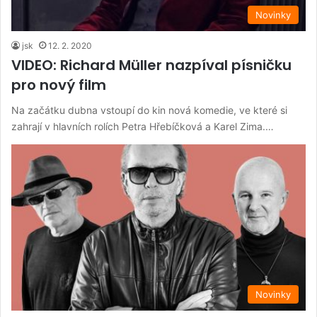
Novinky
jsk
12. 2. 2020
VIDEO: Richard Müller nazpíval písničku
pro nový film
Na začátku dubna vstoupí do kin nová komedie, ve které si
zahrají v hlavních rolích Petra Hřebíčková a Karel Zima.…
Novinky