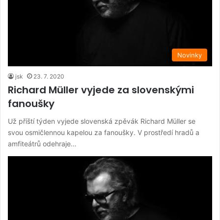
Novinky
jsk
23. 7. 2020
Richard Müller vyjede za slovenskými
fanoušky
Už příští týden vyjede slovenská zpěvák Richard Müller se
svou osmičlennou kapelou za fanoušky. V prostředí hradů a
amfiteátrů odehraje…