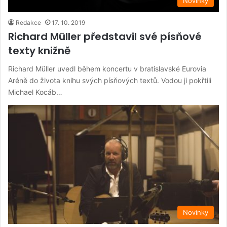
Novinky
Redakce
17. 10. 2019
Richard Müller představil své písňové
texty knižně
Richard Müller uvedl během koncertu v bratislavské Eurovia
Aréně do života knihu svých písňových textů. Vodou ji pokřtili
Michael Kocáb…
Novinky