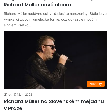
Richard Müller nové album
Richard Müller nedávno oslavil šedesáté narozeniny. Stále je ve
vynikající životní i umělecké formě, což dokazuje i novým
singlem Všetko…
Novinky
jsk
12. 4. 2022
Richard Müller na Slovenském mejdanu
v Praze