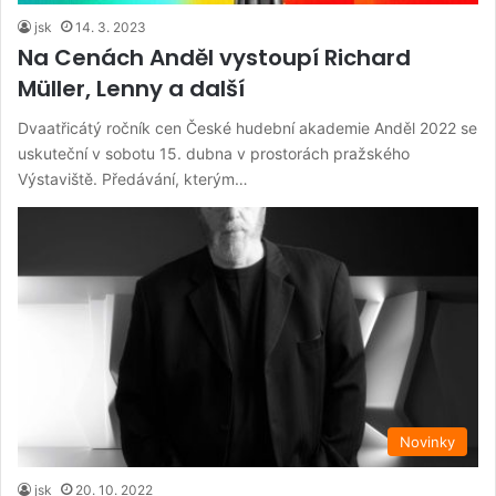
jsk
14. 3. 2023
Na Cenách Anděl vystoupí Richard
Müller, Lenny a další
Dvaatřicátý ročník cen České hudební akademie Anděl 2022 se
uskuteční v sobotu 15. dubna v prostorách pražského
Výstaviště. Předávání, kterým…
Novinky
jsk
20. 10. 2022