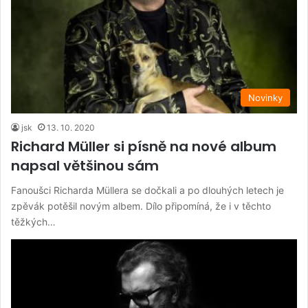
Novinky
jsk
13. 10. 2020
Richard Müller si písně na nové album
napsal většinou sám
Fanoušci Richarda Müllera se dočkali a po dlouhých letech je
zpěvák potěšil novým albem. Dílo připomíná, že i v těchto
těžkých…