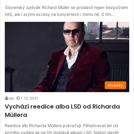
Slovenský zpěvák Richard Müller se proslavil nejen bezpočtem
hitů, ale i svými excesy na koncertech i mimo ně. S tím…
Novinky
jsk
7. 12. 2021
Vychází reedice alba LSD od Richarda
Müllera
Reedice alb Richarda Müllera pokračují. Pětadvacet let od
prvního vydání se na trh dostává album LSD. Nabízí devět