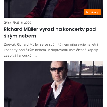
Novinky
jsk
25. 6. 2020
Richard Müller vyrazí na koncerty pod
širým nebem
Zpěvák Richard Müller se se svým týmem připravuje na letní
koncerty pod širým nebem. V doprovodu osmičlenné kapely
zazpívá fanouškům…