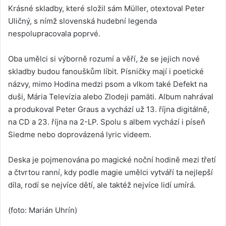
Krásné skladby, které složil sám Müller, otextoval Peter
Uličný, s nímž slovenská hudební legenda
nespolupracovala poprvé.
Oba umělci si výborně rozumí a věří, že se jejich nové
skladby budou fanouškům líbit. Písničky mají i poetické
názvy, mimo Hodina medzi psom a vlkom také Defekt na
duši, Mária Televízia alebo Zlodeji pamäti. Album nahrával
a produkoval Peter Graus a vychází už 13. října digitálně,
na CD a 23. října na 2-LP. Spolu s albem vychází i píseň
Siedme nebo doprovázená lyric videem.
Deska je pojmenována po magické noční hodině mezi třetí
a čtvrtou ranní, kdy podle magie umělci vytváří ta nejlepší
díla, rodí se nejvíce dětí, ale taktéž nejvíce lidí umírá.
(foto: Marián Uhrín)