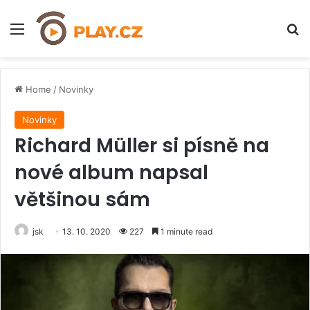
Menu
H
Home
/
Novinky
Novinky
Richard Müller si písně na
nové album napsal
většinou sám
jsk
13. 10. 2020
227
1 minute read