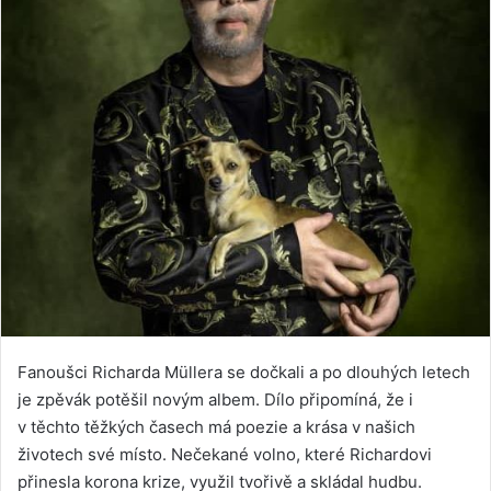
Fanoušci Richarda Müllera se dočkali a po dlouhých letech
je zpěvák potěšil novým albem. Dílo připomíná, že i
v těchto těžkých časech má poezie a krása v našich
životech své místo. Nečekané volno, které Richardovi
přinesla korona krize, využil tvořivě a skládal hudbu.