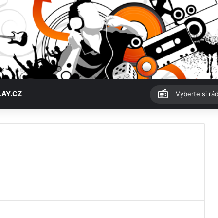
LAY.CZ
Vyberte si rád