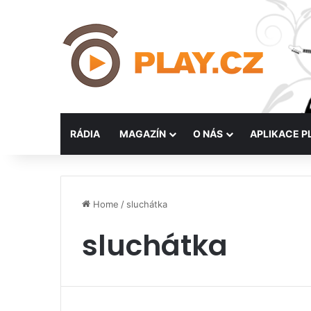
RÁDIA
MAGAZÍN
O NÁS
APLIKACE P
Home
/
sluchátka
sluchátka