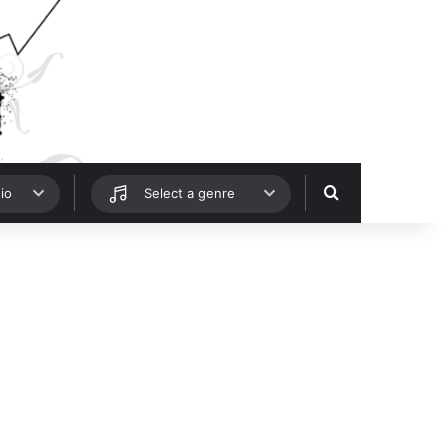
Hledat
io
Select a genre