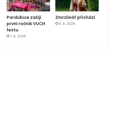
Pardubice zažijí
Zmrzlinář přichází
první ročník VUCH
6. 8. 2026
festu
7. 8. 2026