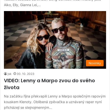
Aiko, Elly, Gianna Lei,…
Novinky
jsk
30. 10. 2023
VIDEO: Lenny a Marpo zvou do svého
života
Na začátku října překvapili Lenny a Marpo společným rapovým
kouskem Klenoty. Oblíbená zpěvačka a uznávaný raper nyní
přicházejí se stejnojmenným…