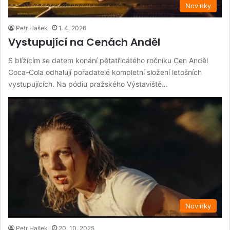
Novinky
Petr Hašek
1. 4. 2026
Vystupující na Cenách Anděl
S blížícím se datem konání pětatřicátého ročníku Cen Anděl
Coca-Cola odhalují pořadatelé kompletní složení letošních
vystupujících. Na pódiu pražského Výstaviště…
Novinky
Petr Hašek
20. 10. 2025