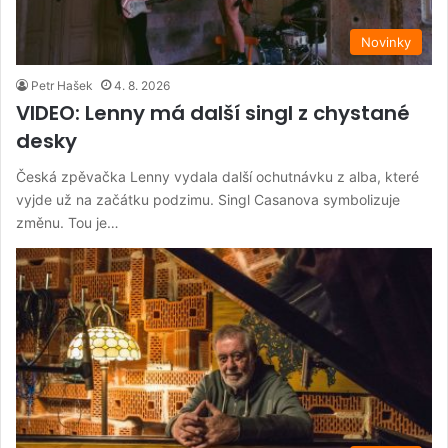
Novinky
Petr Hašek
4. 8. 2026
VIDEO: Lenny má další singl z chystané
desky
Česká zpěvačka Lenny vydala další ochutnávku z alba, které
vyjde už na začátku podzimu. Singl Casanova symbolizuje
změnu. Tou je…