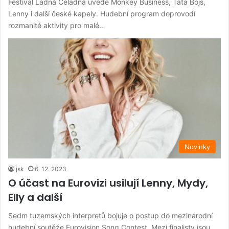
Festival Ladná Čeladná uvede Monkey Business, Tata Bojs,
Lenny i další české kapely. Hudební program doprovodí
rozmanité aktivity pro malé…
Novinky
jsk
6. 12. 2023
O účast na Eurovizi usilují Lenny, Mydy,
Elly a další
Sedm tuzemských interpretů bojuje o postup do mezinárodní
hudební soutěže Eurovision Song Contest. Mezi finalisty jsou