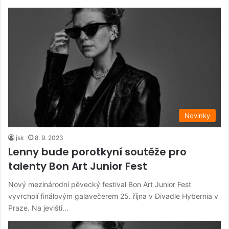
Novinky
jsk
8. 9. 2023
Lenny bude porotkyní soutěže pro
talenty Bon Art Junior Fest
Nový mezinárodní pěvecký festival Bon Art Junior Fest
vyvrcholí finálovým galavečerem 25. října v Divadle Hybernia v
Praze. Na jevišti…