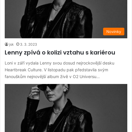
Novinky
jsk
3. 3. 2023
Lenny zpívá o kolizi vztahu s kariérou
Loni v září vydala Lenny svou dosud nejrockovější desku
Heartbreak Culture. V listopadu pak představila svým
fanouškům nejnovější album živě v O2 Universu…