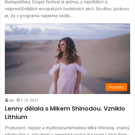
Budapešťský Sziget festival je jednou z největších a
nejprestižnějších evropských hudebních akcí. Skvělou zprávou
je, že v programu najdeme vedle…
Novinky
jsk
7. 12. 2021
Lenny dělala s Mikem Shinodou. Vzniklo
Lithium
Producent, rapper a multiinstrumentalista Mike Shinoda, známý
především z působení v americké rockové kapele Linkin Park,