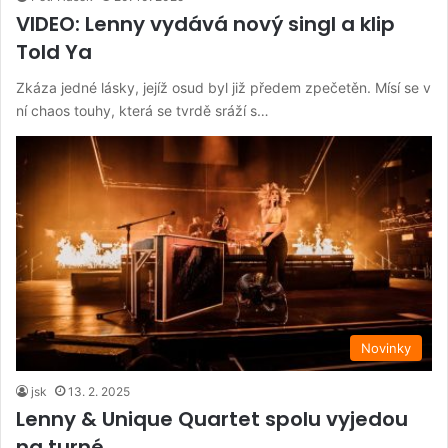
VIDEO: Lenny vydává nový singl a klip
Told Ya
Zkáza jedné lásky, jejíž osud byl již předem zpečetěn. Mísí se v
ní chaos touhy, která se tvrdě sráží s…
Novinky
jsk
13. 2. 2025
Lenny & Unique Quartet spolu vyjedou
na turné