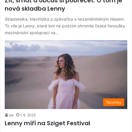
Žít, smát a občas si pobrečet. O tom je
nová skladba Lenny
Skladatelka, klavíristka a zpěvačka s nezaměnitelným hlasem.
To vše je Lenny, která loni na podzim ohromila české fanoušky
mezinárodní spoluprací na…
Novinky
jsk
1. 6. 2022
Lenny míří na Sziget Festival