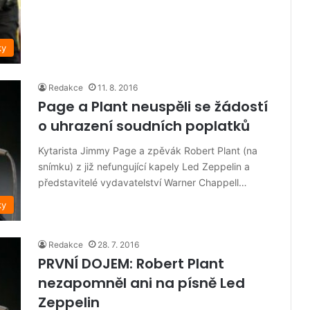
ky
Redakce
11. 8. 2016
Page a Plant neuspěli se žádostí
o uhrazení soudních poplatků
Kytarista Jimmy Page a zpěvák Robert Plant (na
snímku) z již nefungující kapely Led Zeppelin a
představitelé vydavatelství Warner Chappell…
ky
Redakce
28. 7. 2016
PRVNÍ DOJEM: Robert Plant
nezapomněl ani na písně Led
Zeppelin