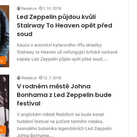
Redakce
1. 10. 2018
Led Zeppelin půjdou kvůli
Stairway To Heaven opět před
soud
Kauza o autorství kytarového riffu skladby
Stairway to Heaven už nefungující britské rockové
kapely Led Zeppelin půjde opět před soud.…
ky
Redakce
12. 7. 2018
V rodném městě Johna
Bonhama z Led Zeppelin bude
festival
V anglickém městě Redditch se bude konat
hudební festival na počest tamního rodáka,
zesnulého bubeníka legendárních Led Zeppelin
ky
Johna Bonhama.…