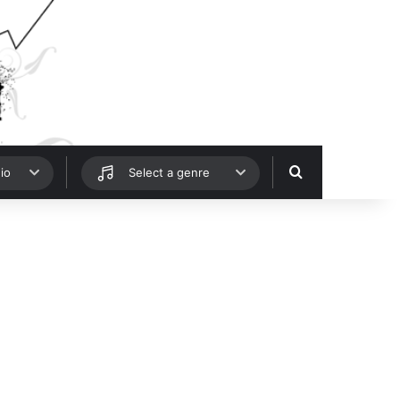
Hledat
io
Select a genre