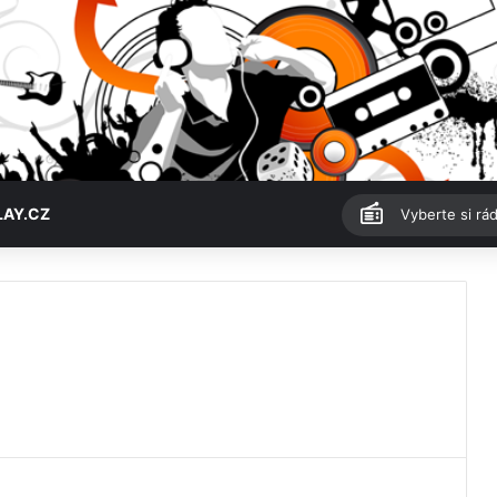
LAY.CZ
Vyberte si rád