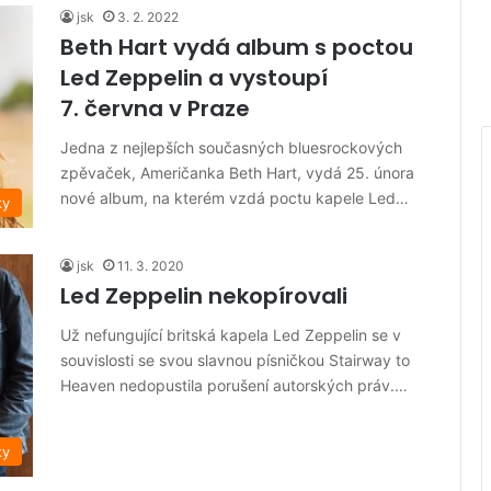
jsk
3. 2. 2022
Beth Hart vydá album s poctou
Led Zeppelin a vystoupí
7. června v Praze
Jedna z nejlepších současných bluesrockových
zpěvaček, Američanka Beth Hart, vydá 25. února
nové album, na kterém vzdá poctu kapele Led…
ky
jsk
11. 3. 2020
Led Zeppelin nekopírovali
Už nefungující britská kapela Led Zeppelin se v
souvislosti se svou slavnou písničkou Stairway to
Heaven nedopustila porušení autorských práv.…
ky