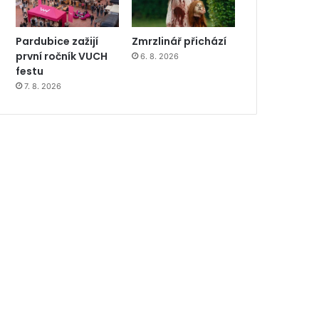
Pardubice zažijí
Zmrzlinář přichází
první ročník VUCH
6. 8. 2026
festu
7. 8. 2026