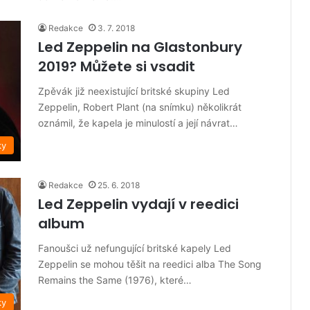
Redakce
3. 7. 2018
Led Zeppelin na Glastonbury
2019? Můžete si vsadit
Zpěvák již neexistující britské skupiny Led
Zeppelin, Robert Plant (na snímku) několikrát
oznámil, že kapela je minulostí a její návrat…
ky
Redakce
25. 6. 2018
Led Zeppelin vydají v reedici
album
Fanoušci už nefungující britské kapely Led
Zeppelin se mohou těšit na reedici alba The Song
Remains the Same (1976), které…
ky