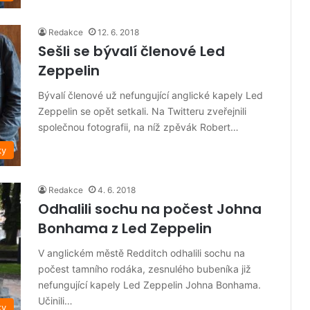
Redakce
12. 6. 2018
Sešli se bývalí členové Led
Zeppelin
Bývalí členové už nefungující anglické kapely Led
Zeppelin se opět setkali. Na Twitteru zveřejnili
společnou fotografii, na níž zpěvák Robert…
ky
Redakce
4. 6. 2018
Odhalili sochu na počest Johna
Bonhama z Led Zeppelin
V anglickém městě Redditch odhalili sochu na
počest tamního rodáka, zesnulého bubeníka již
nefungující kapely Led Zeppelin Johna Bonhama.
Učinili…
ky