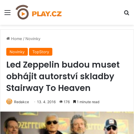
Menu
H
Home
/
Novinky
Novinky
TopStory
Led Zeppelin budou muset
obhájit autorství skladby
Stairway To Heaven
Redakce
13. 4. 2016
176
1 minute read