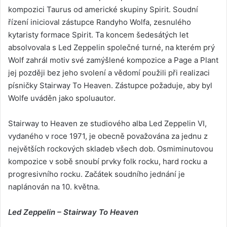
kompozici Taurus od americké skupiny Spirit. Soudní
řízení inicioval zástupce Randyho Wolfa, zesnulého
kytaristy formace Spirit. Ta koncem šedesátých let
absolvovala s Led Zeppelin společné turné, na kterém prý
Wolf zahrál motiv své zamýšlené kompozice a Page a Plant
jej později bez jeho svolení a vědomí použili při realizaci
písničky Stairway To Heaven. Zástupce požaduje, aby byl
Wolfe uváděn jako spoluautor.
Stairway to Heaven ze studiového alba Led Zeppelin VI,
vydaného v roce 1971, je obecně považována za jednu z
největších rockových skladeb všech dob. Osmiminutovou
kompozice v sobě snoubí prvky folk rocku, hard rocku a
progresivního rocku. Začátek soudního jednání je
naplánován na 10. května.
Led Zeppelin – Stairway To Heaven