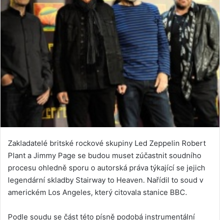
Zakladatelé britské rockové skupiny Led Zeppelin Robert
Plant a Jimmy Page se budou muset zúčastnit soudního
procesu ohledně sporu o autorská práva týkající se jejich
legendární skladby Stairway to Heaven. Nařídil to soud v
americkém Los Angeles, který citovala stanice BBC.
Podle soudu se část této písně podobá instrumentální