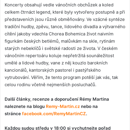
Koncerty obsahují vedle vánočních obchůzek a koled
celkem čtrnáct legend, které byly vytvořeny postupně a při
představeních jsou různě obměňovány. Ve vzácné syntéze
tradiční hudby, zpěvu, tance, lidového divadla a výtvarného
cítění jakoby vdechla Chorea Bohemica život naivním
figurkám českých betlémů, malůvkám na skle, rytinám
starých nebeklíčů i světské radosti ze života. V českém
vánočním repertoáru koluje nepřetržitá sounáležitost
umělé a lidové hudby, vane z něj kouzlo barokních
kancionálů, kantorských pastorel i pastýřského
vytrubování. Věřím, že tento program potěší jak vás, tak
celou rodinu včetně nejmenších posluchačů.
Další články, recenze a doporučení Rémy Martina
naleznete na blogu
Remy-Martin.cz
nebo na
stránce
facebook.com/RemyMartinCZ
.
Každou sudou středu v 18:00 si vychutnejte pořad