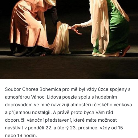
Soubor Chorea Bohemica pro mě byl vždy úzce spojený s
atmosférou Vánoc. Lidová poezie spolu s hudebním
doprovodem ve mně navozují atmosféru českého venkova
a příjemnou nostalgii. A právě proto bych Vám rád
doporučil vánoční představení, které máte možnost
navštívit v pondělí 22. a úterý 23. prosince, vždy od 15
nebo 19 hodin.