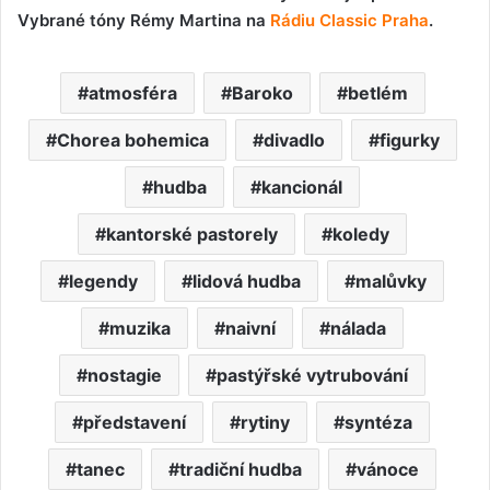
Vybrané tóny Rémy Martina na
Rádiu Classic Praha
.
atmosféra
Baroko
betlém
Chorea bohemica
divadlo
figurky
hudba
kancionál
kantorské pastorely
koledy
legendy
lidová hudba
malůvky
muzika
naivní
nálada
nostagie
pastýřské vytrubování
představení
rytiny
syntéza
tanec
tradiční hudba
vánoce