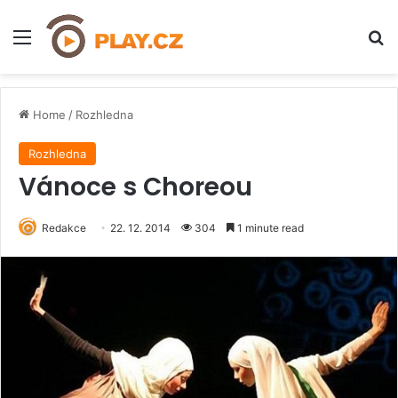
Menu
H
Home
/
Rozhledna
Rozhledna
Vánoce s Choreou
Redakce
22. 12. 2014
304
1 minute read