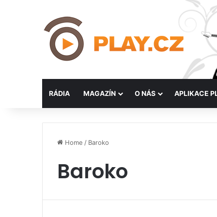
RÁDIA
MAGAZÍN
O NÁS
APLIKACE P
Home
/
Baroko
Baroko