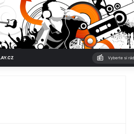
LAY.CZ
Vyberte si rád