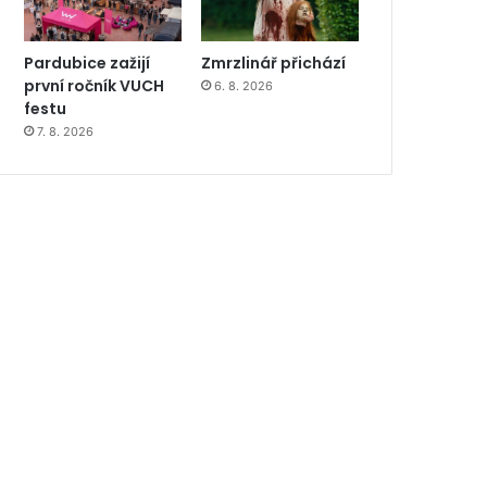
Pardubice zažijí
Zmrzlinář přichází
první ročník VUCH
6. 8. 2026
festu
7. 8. 2026