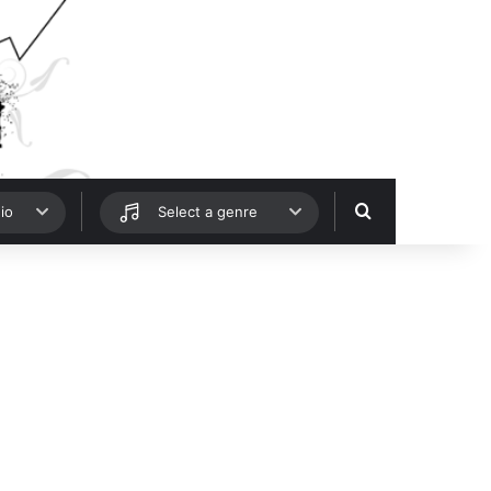
Hledat
io
Select a genre