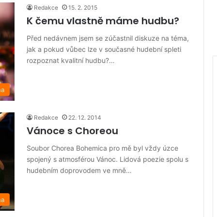
Redakce
15. 2. 2015
K čemu vlastně máme hudbu?
Před nedávnem jsem se zúčastnil diskuze na téma,
jak a pokud vůbec lze v současné hudební spleti
rozpoznat kvalitní hudbu?…
na
Redakce
22. 12. 2014
Vánoce s Choreou
Soubor Chorea Bohemica pro mě byl vždy úzce
spojený s atmosférou Vánoc. Lidová poezie spolu s
hudebním doprovodem ve mně…
na