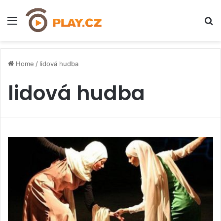
Menu
H
Home
/
lidová hudba
lidová hudba