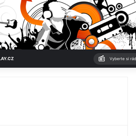
LAY.CZ
Vyberte si rád