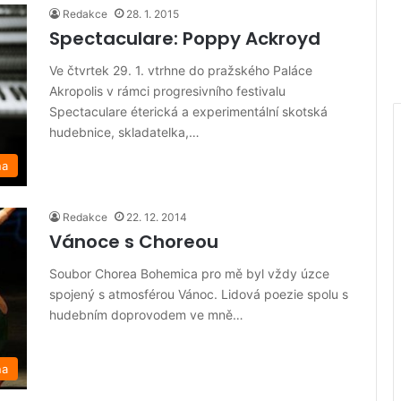
Redakce
28. 1. 2015
Spectaculare: Poppy Ackroyd
Ve čtvrtek 29. 1. vtrhne do pražského Paláce
Akropolis v rámci progresivního festivalu
Spectaculare éterická a experimentální skotská
hudebnice, skladatelka,…
na
Redakce
22. 12. 2014
Vánoce s Choreou
Soubor Chorea Bohemica pro mě byl vždy úzce
spojený s atmosférou Vánoc. Lidová poezie spolu s
hudebním doprovodem ve mně…
na