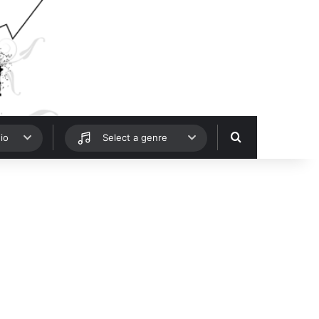
Hledat
io
Select a genre