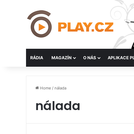
RÁDIA
MAGAZÍN
O NÁS
APLIKACE P
Home
/
nálada
nálada