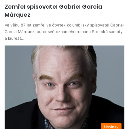
Zemřel spisovatel Gabriel García
Márquez
Ve věku 87 let zemřel ve čtvrtek kolumbijský spisovatel Gabriel
García Márquez, autor světoznámého románu Sto roků samoty
a laureát…
Novinky