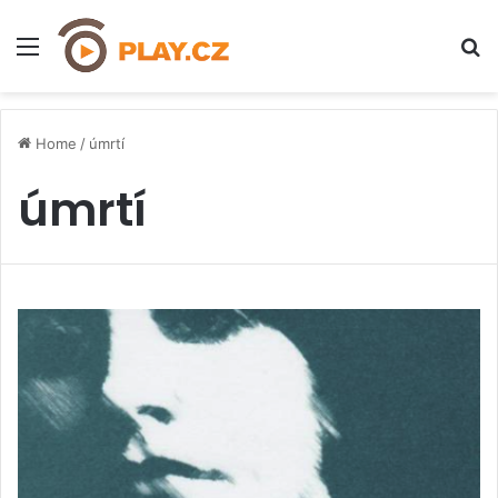
Menu
H
Home
/
úmrtí
úmrtí