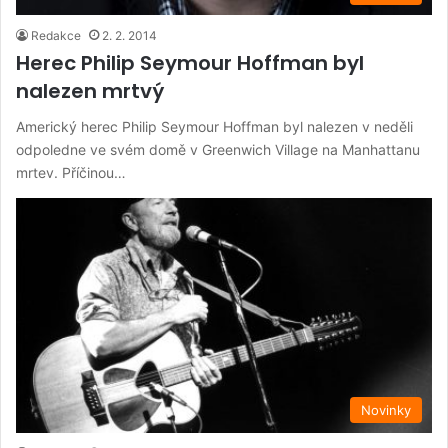
Redakce
2. 2. 2014
Herec Philip Seymour Hoffman byl
nalezen mrtvý
Americký herec Philip Seymour Hoffman byl nalezen v neděli
odpoledne ve svém domě v Greenwich Village na Manhattanu
mrtev. Příčinou…
Novinky