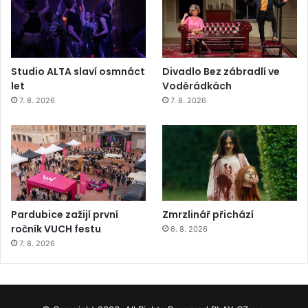
Studio ALTA slaví osmnáct
Divadlo Bez zábradlí ve
let
Voděrádkách
7. 8. 2026
7. 8. 2026
Pardubice zažijí první
Zmrzlinář přichází
ročník VUCH festu
6. 8. 2026
7. 8. 2026