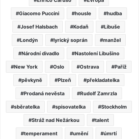
Giacomo Puccini
housle
hudba
Josef Halsbach
Kodaň
Libuše
Londýn
lyrický soprán
manžel
Národní divadlo
Nastolení Libušino
New York
Oslo
Ostrava
Paříž
pěvkyně
Plzeň
překladatelka
Prodaná nevěsta
Rudolf Zamrzla
sběratelka
spisovatelka
Stockholm
Stráž nad Nežárkou
talent
temperament
umění
úmrtí