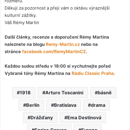
rozměru.
Děkuji za pozornost a přeji vám o oktávu výraznější
kulturní zážitky.
Váš Rémy Martin
Další články, recenze a doporučení Rémy Martina
naleznete na blogu
Remy-Martin.cz
nebo na
stránce
facebook.com/RemyMartinCZ
.
Každou sudou středu v 18:00 si vychutnejte pořad
Vybrané tóny Rémy Martina na
Rádiu Classic Praha
.
1918
Arturo Toscanini
básně
Berlín
Bratislava
drama
Drážďany
Ema Destinová
Enrico Caruso
Evropa