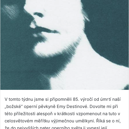
V tomto týdnu jsme si připomněli 85. výročí od úmrtí naší
„božské“ operní pěvkyně Emy Destinové. Dovolte mi při
této příležitosti alespoň v krátkosti vzpomenout na tuto v
celosvětovém měřítku výjimečnou umělkyni. Říká se o ní,
že do nejvyšších pater operního světa ji vynesl její