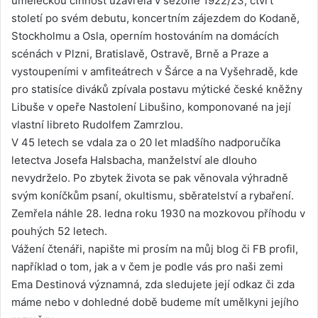
uměleckou činnost uzavřela v sezóně 1922/23, čtvrt
století po svém debutu, koncertním zájezdem do Kodaně,
Stockholmu a Osla, operním hostováním na domácích
scénách v Plzni, Bratislavě, Ostravě, Brně a Praze a
vystoupeními v amfiteátrech v Šárce a na Vyšehradě, kde
pro statisíce diváků zpívala postavu mýtické české kněžny
Libuše v opeře Nastolení Libušino, komponované na její
vlastní libreto Rudolfem Zamrzlou.
V 45 letech se vdala za o 20 let mladšího nadporučíka
letectva Josefa Halsbacha, manželství ale dlouho
nevydrželo. Po zbytek života se pak věnovala výhradně
svým koníčkům psaní, okultismu, sběratelství a rybaření.
Zemřela náhle 28. ledna roku 1930 na mozkovou příhodu v
pouhých 52 letech.
Vážení čtenáři, napište mi prosím na můj blog či FB profil,
například o tom, jak a v čem je podle vás pro naši zemi
Ema Destinová významná, zda sledujete její odkaz či zda
máme nebo v dohledné době budeme mít umělkyni jejího