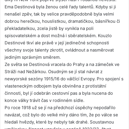
Ema Destinová byla ženou celé řady talentů. Kdyby si ji
nenašel zpěv, tak by velice pravděpodobně byla velmi
dobrou herečkou, houslistkou, dramatičkou, básnířkou či
překladatelkou, zcela jistě by vynikla na poli
spisovatelském a dost možná i sběratelském. Kouzlo
Destinové tkví ale právě v její jedinečné schopnosti
všechny svoje talenty zkrotit, ovládnout a nasměrovat
jediným správným směrem.
Ze světa se Destinová vracela do Prahy a na zámeček ve
Stráži nad Nežárkou. Osudným se jí stal návrat z
newyorské sezóny 1915/16 do válčící Evropy. Pro spojení s
vlasteneckým odbojem byla obviněna z protistátní
činnosti, byl jí odebrán cestovní pas a byla nucena do
konce války trávit čas v rodinném sídle.
Po roce 1918 už se jí na předchozí úspěchy nepodařilo
navázat, což bylo do velké míry dáno tím, že po válce se
hledali hvězdy, které by nebyly tak drahé. Soustavnou