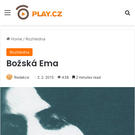
Menu
H
Home
/
Rozhledna
Rozhledna
Božská Ema
Redakce
2. 2. 2015
438
2 minutes read