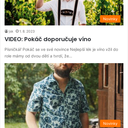
Novinky
jsk
1. 8. 2023
VIDEO: Pokáč doporučuje víno
Písničkář Pokáč se ve své novince Nejlepší lék je víno vžil do
role mámy od dvou dětí a tvrdí, že…
Novinky