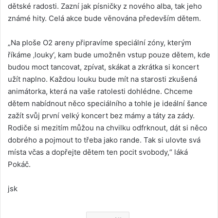
dětské radosti. Zazní jak písničky z nového alba, tak jeho
známé hity. Celá akce bude věnována především dětem.
„Na ploše O2 areny připravíme speciální zóny, kterým
říkáme ‚louky‘, kam bude umožněn vstup pouze dětem, kde
budou moct tancovat, zpívat, skákat a zkrátka si koncert
užít naplno. Každou louku bude mít na starosti zkušená
animátorka, která na vaše ratolesti dohlédne. Chceme
dětem nabídnout něco speciálního a tohle je ideální šance
zažít svůj první velký koncert bez mámy a táty za zády.
Rodiče si mezitím můžou na chvilku odfrknout, dát si něco
dobrého a pojmout to třeba jako rande. Tak si ulovte svá
místa včas a dopřejte dětem ten pocit svobody,“ láká
Pokáč.
jsk