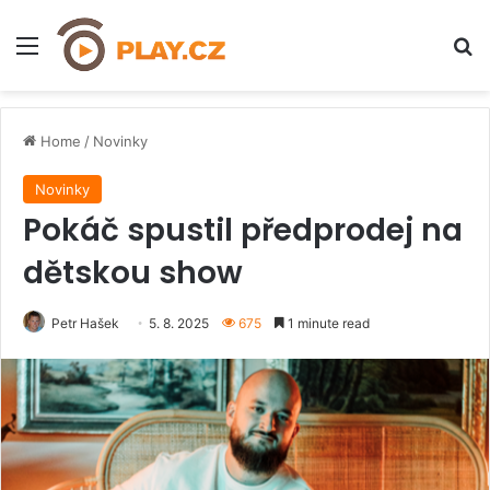
Menu
H
Home
/
Novinky
Novinky
Pokáč spustil předprodej na
dětskou show
Petr Hašek
5. 8. 2025
675
1 minute read