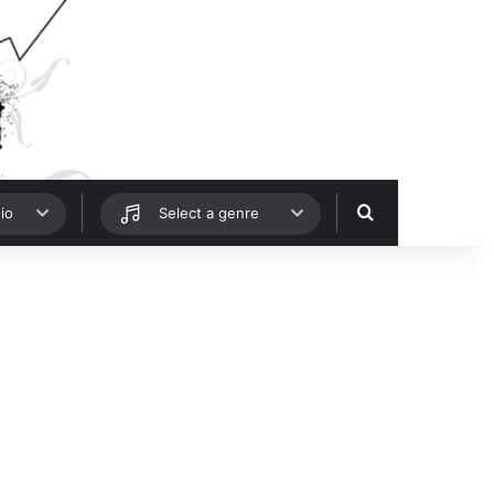
Hledat
io
Select a genre