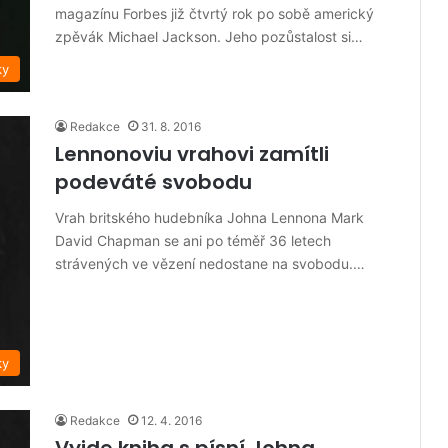
magazínu Forbes již čtvrtý rok po sobě americký
zpěvák Michael Jackson. Jeho pozůstalost si…
ky
Redakce
31. 8. 2016
Lennonoviu vrahovi zamítli
podeváté svobodu
Vrah britského hudebníka Johna Lennona Mark
David Chapman se ani po téměř 36 letech
strávených ve vězení nedostane na svobodu.…
ky
Redakce
12. 4. 2016
Vyjde kniha s písní Johna