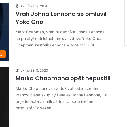
jsk
24. 9. 2020
Vrah Johna Lennona se omluvil
Yoko Ono
Mark Chapman, vrah hudebníka Johna Lennona,
se po čtyřiceti letech omluvil vdově Yoko Ono.
Chapman zastřelil Lennona v prosinci 1980…
ky
jsk
28. 8. 2020
Marka Chapmana opět nepustili
Marku Chapmanovi, na doživotí odsouzenému
vrahovi člena skupiny Beatles Johna Lennona, už
pojedenácté zamítli žádost o podmínečné
propuštění z vězení.…