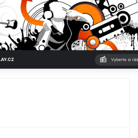
LAY.CZ
Vyberte si rád