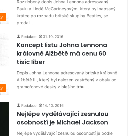
Rozzlobený dopis Johna Lennona adresovaný
Paulu a Lindě McCartneyovým, který byl napsaný
krátce po rozpadu britské skupiny Beatles, se
ky
prodal…
Redakce
31. 10. 2016
Koncept listu Johna Lennona
královně Alžbětě má cenu 60
tisíc liber
Dopis Johna Lennona adresovaný britské královně
Alžbětě II., který byl nalezen zastrčený v obalu od
gramofonové desky z blešího trhu,…
ky
Redakce
14. 10. 2016
Nejlépe vydělávající zesnulou
osobností je Michael Jackson
Nejlépe vydělávající zesnulou osobností je podle