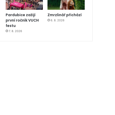
Pardubice zažijí
Zmrzlinář přichází
první ročník VUCH
6. 8. 2026
festu
7. 8. 2026