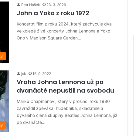
Petr Hašek
23. 3. 2026
John a Yoko z roku 1972
Koncertní film z roku 2024, který zachycuje dva
velkolepé živé koncerty Johna Lennona a Yoko
Ono v Madison Square Garden…
ky
jsk
16. 9. 2022
Vraha Johna Lennona už po
dvanácté nepustili na svobodu
Marku Chapmanovi, který v prosinci roku 1980
zavraždil zpěváka, hudebníka, skladatele a
bývalého člena skupiny Beatles Johna Lennona, již
po dvanácté…
ky