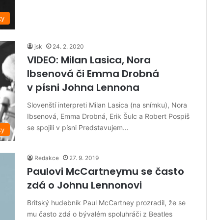
ky
jsk
24. 2. 2020
VIDEO: Milan Lasica, Nora
Ibsenová či Emma Drobná
v písni Johna Lennona
Slovenští interpreti Milan Lasica (na snímku), Nora
Ibsenová, Emma Drobná, Erik Šulc a Robert Pospiš
se spojili v písni Predstavujem…
ky
Redakce
27. 9. 2019
Paulovi McCartneymu se často
zdá o Johnu Lennonovi
Britský hudebník Paul McCartney prozradil, že se
mu často zdá o bývalém spoluhráči z Beatles