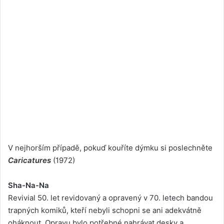
V nejhorším případě, pokuď kouříte dýmku si poslechněte
Caricatures
(1972)
Sha-Na-Na
Revivial 50. let revidovaný a opravený v 70. letech bandou
trapných komiků, kteří nebyli schopni se ani adekvátně
oháknout. Opravu bylo potřebné nahrávat desky a