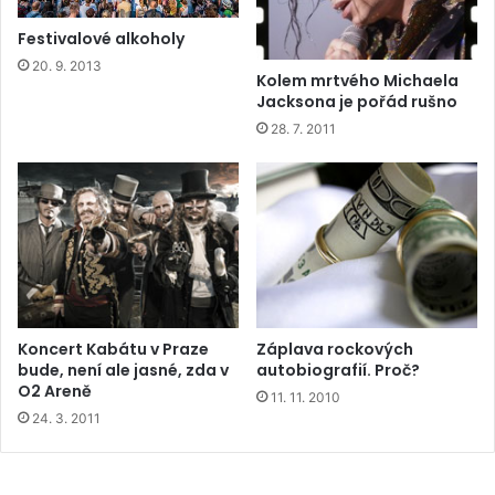
Festivalové alkoholy
20. 9. 2013
Kolem mrtvého Michaela
Jacksona je pořád rušno
28. 7. 2011
Koncert Kabátu v Praze
Záplava rockových
bude, není ale jasné, zda v
autobiografií. Proč?
O2 Areně
11. 11. 2010
24. 3. 2011