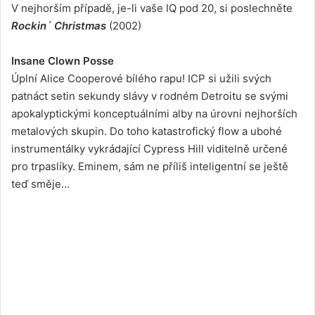
V nejhorším případě, je-li vaše IQ pod 20, si poslechněte
Rockin´ Christmas
(2002)
Insane Clown Posse
Úplní Alice Cooperové bílého rapu! ICP si užili svých
patnáct setin sekundy slávy v rodném Detroitu se svými
apokalyptickými konceptuálními alby na úrovni nejhorších
metalových skupin. Do toho katastrofický flow a ubohé
instrumentálky vykrádající Cypress Hill viditelně určené
pro trpaslíky. Eminem, sám ne příliš inteligentní se ještě
teď směje…