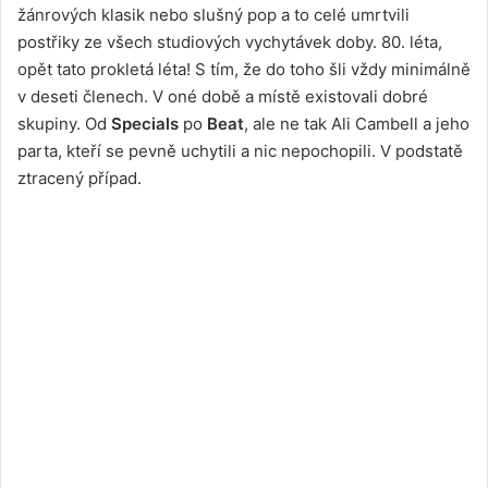
žánrových klasik nebo slušný pop a to celé umrtvili
postřiky ze všech studiových vychytávek doby. 80. léta,
opět tato prokletá léta! S tím, že do toho šli vždy minimálně
v deseti členech. V oné době a místě existovali dobré
skupiny. Od
Specials
po
Beat
, ale ne tak Ali Cambell a jeho
parta, kteří se pevně uchytili a nic nepochopili. V podstatě
ztracený případ.