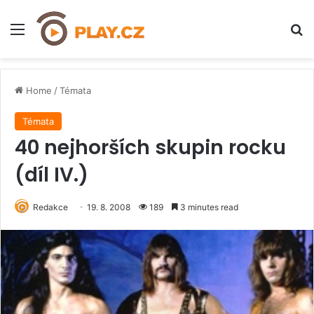
Menu
H
Home
/
Témata
Témata
40 nejhorších skupin rocku
(díl IV.)
Redakce
19. 8. 2008
189
3 minutes read