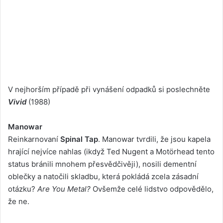
V nejhorším případě při vynášení odpadků si poslechněte
Vivid
(1988)
Manowar
Reinkarnovaní
Spinal Tap
. Manowar tvrdili, že jsou kapela
hrající nejvíce nahlas (ikdyž Ted Nugent a Motörhead tento
status bránili mnohem přesvědčivěji), nosili dementní
oblečky a natočili skladbu, která pokládá zcela zásadní
otázku?
Are You Metal?
Ovšemže celé lidstvo odpovědělo,
že ne.