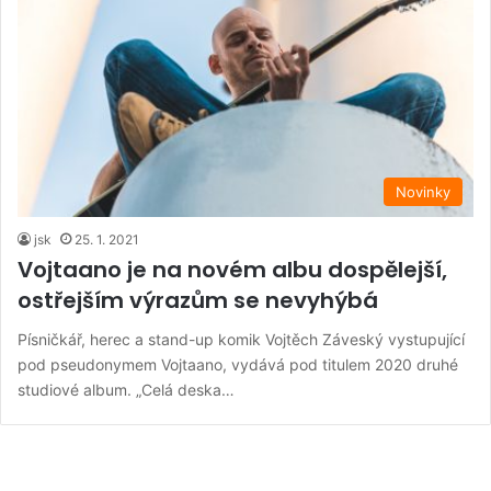
Novinky
jsk
25. 1. 2021
Vojtaano je na novém albu dospělejší,
ostřejším výrazům se nevyhýbá
Písničkář, herec a stand-up komik Vojtěch Záveský vystupující
pod pseudonymem Vojtaano, vydává pod titulem 2020 druhé
studiové album. „Celá deska…