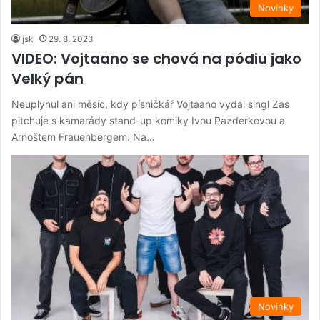
Novinky
jsk
29. 8. 2023
VIDEO: Vojtaano se chová na pódiu jako
Velký pán
Neuplynul ani měsíc, kdy písničkář Vojtaano vydal singl Zas
pitchuje s kamarády stand-up komiky Ivou Pazderkovou a
Arnoštem Frauenbergem. Na…
Novinky