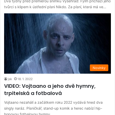
Dva týdny před premiérou snímku Vyšehrad: Fylm přichází jeho
tvůrci s klipem k ústřední písni Nikdo. Za písní, která má ve…
Novinky
jsk
18. 1. 2022
VIDEO: Vojtaano a jeho dvě hymny,
trpitelská a fotbalová
Vojtaano nezahálí a začátkem roku 2022 vydává hned dva
singly naráz. Písničkář, stand-up komik a herec nabízí hip-
hopovou fotbalovou hymnu…