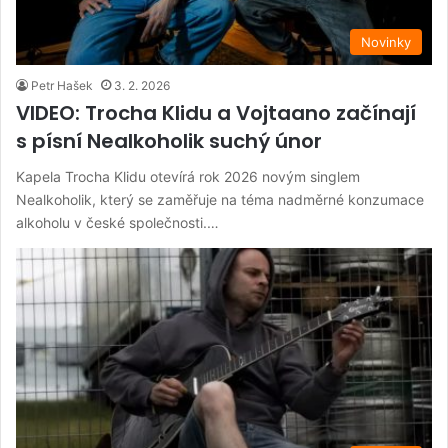
Novinky
Petr Hašek
3. 2. 2026
VIDEO: Trocha Klidu a Vojtaano začínají
s písní Nealkoholik suchý únor
Kapela Trocha Klidu otevírá rok 2026 novým singlem
Nealkoholik, který se zaměřuje na téma nadměrné konzumace
alkoholu v české společnosti.…