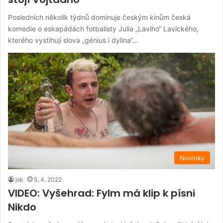
Posledních několik týdnů dominuje českým kinům česká
komedie o eskapádách fotbalisty Julia „Laviho“ Lavického,
kterého vystihují slova „génius i dylina“…
Novinky
jsk
5. 4. 2022
VIDEO: Vyšehrad: Fylm má klip k písni
Nikdo