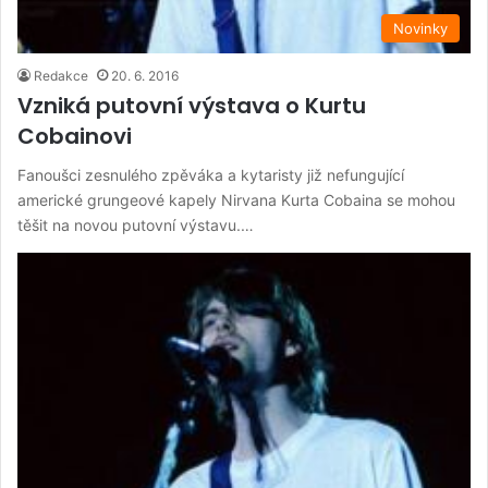
Novinky
Redakce
20. 6. 2016
Vzniká putovní výstava o Kurtu
Cobainovi
Fanoušci zesnulého zpěváka a kytaristy již nefungující
americké grungeové kapely Nirvana Kurta Cobaina se mohou
těšit na novou putovní výstavu.…