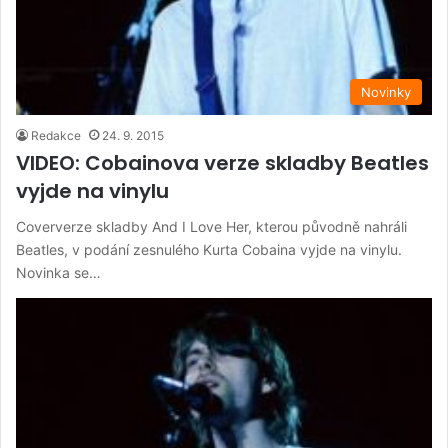
Novinky
Redakce
24. 9. 2015
VIDEO: Cobainova verze skladby Beatles
vyjde na vinylu
Coververze skladby And I Love Her, kterou původně nahráli
Beatles, v podání zesnulého Kurta Cobaina vyjde na vinylu.
Novinka se…