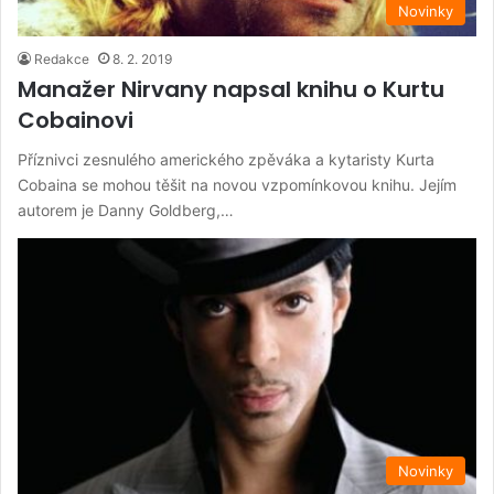
Novinky
Redakce
8. 2. 2019
Manažer Nirvany napsal knihu o Kurtu
Cobainovi
Příznivci zesnulého amerického zpěváka a kytaristy Kurta
Cobaina se mohou těšit na novou vzpomínkovou knihu. Jejím
autorem je Danny Goldberg,…
Novinky