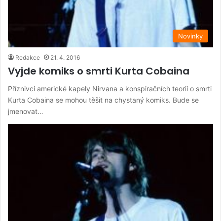
Novinky
Redakce
21. 4. 2016
Vyjde komiks o smrti Kurta Cobaina
Příznivci americké kapely Nirvana a konspiračních teorií o smrti
Kurta Cobaina se mohou těšit na chystaný komiks. Bude se
jmenovat…