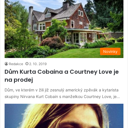
Novinky
Redakce
2. 10. 2019
Dům Kurta Cobaina a Courtney Love je
na prodej
Dům, ve kterém v žili již zesnulý americký zpěvák a kytarista
skupiny Nirvana Kurt Cobain s manželkou Courtney Love, je…