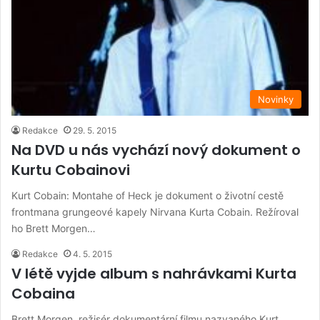
Novinky
Redakce
29. 5. 2015
Na DVD u nás vychází nový dokument o
Kurtu Cobainovi
Kurt Cobain: Montahe of Heck je dokument o životní cestě
frontmana grungeové kapely Nirvana Kurta Cobain. Režíroval
ho Brett Morgen…
Redakce
4. 5. 2015
V létě vyjde album s nahrávkami Kurta
Cobaina
Brett Morgen, režisér dokumentární filmu nazvaného Kurt