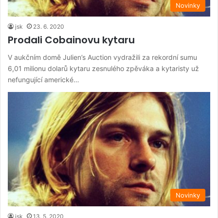
Novinky
jsk
23. 6. 2020
Prodali Cobainovu kytaru
V aukčním domě Julien’s Auction vydražili za rekordní sumu
6,01 milionu dolarů kytaru zesnulého zpěváka a kytaristy už
nefungující americké…
Novinky
jsk
13. 5. 2020