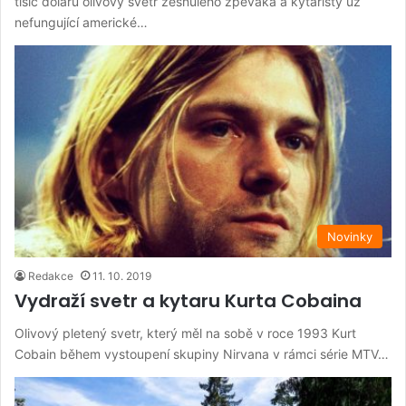
tisíc dolarů olivový svetr zesnulého zpěváka a kytaristy už
nefungující americké…
Novinky
Redakce
11. 10. 2019
Vydraží svetr a kytaru Kurta Cobaina
Olivový pletený svetr, který měl na sobě v roce 1993 Kurt
Cobain během vystoupení skupiny Nirvana v rámci série MTV…