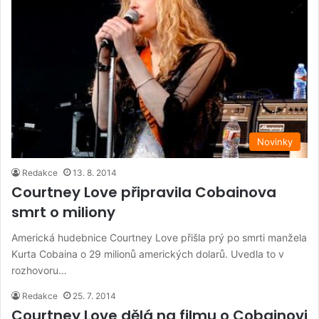
Novinky
Redakce
13. 8. 2014
Courtney Love připravila Cobainova
smrt o miliony
Americká hudebnice Courtney Love přišla prý po smrti manžela
Kurta Cobaina o 29 milionů amerických dolarů. Uvedla to v
rozhovoru…
Redakce
25. 7. 2014
Courtney Love dělá na filmu o Cobainovi