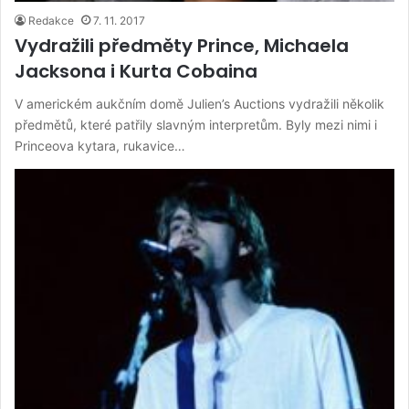
Redakce
7. 11. 2017
Vydražili předměty Prince, Michaela
Jacksona i Kurta Cobaina
V americkém aukčním domě Julien’s Auctions vydražili několik
předmětů, které patřily slavným interpretům. Byly mezi nimi i
Princeova kytara, rukavice…