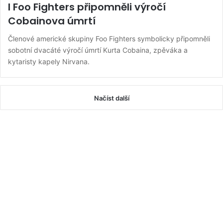
I Foo Fighters připomněli výročí
Cobainova úmrtí
Členové americké skupiny Foo Fighters symbolicky připomněli
sobotní dvacáté výročí úmrtí Kurta Cobaina, zpěváka a
kytaristy kapely Nirvana.
Načíst další