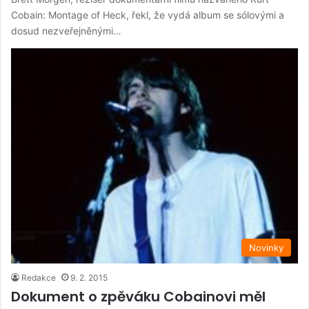
Cobain: Montage of Heck, řekl, že vydá album se sólovými a
dosud nezveřejněnými…
Novinky
Redakce
9. 2. 2015
Dokument o zpěváku Cobainovi měl