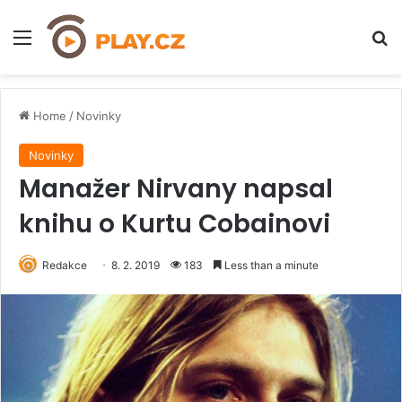
Menu
H
Home
/
Novinky
Novinky
Manažer Nirvany napsal
knihu o Kurtu Cobainovi
Redakce
8. 2. 2019
183
Less than a minute