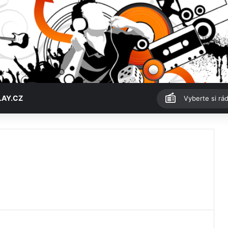
LAY.CZ
Vyberte si rád