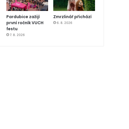
Pardubice zažijí
Zmrzlinář přichází
první ročník VUCH
6. 8. 2026
festu
7. 8. 2026