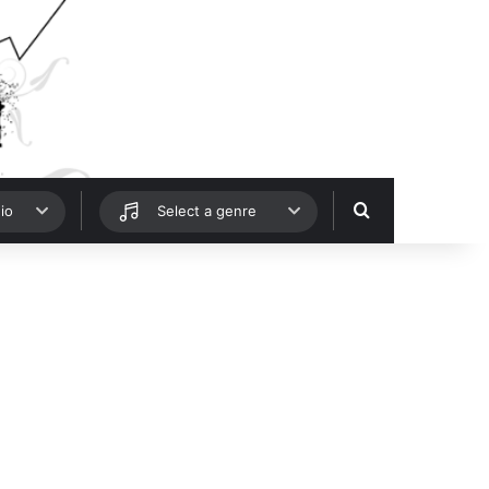
Hledat
io
Select a genre