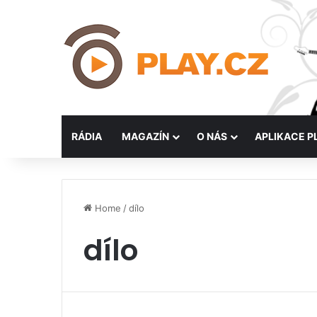
RÁDIA
MAGAZÍN
O NÁS
APLIKACE P
Home
/
dílo
dílo