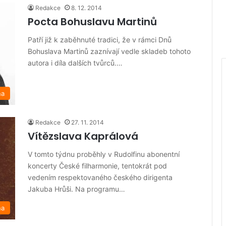
Redakce
8. 12. 2014
Pocta Bohuslavu Martinů
Patří již k zaběhnuté tradici, že v rámci Dnů
Bohuslava Martinů zaznívají vedle skladeb tohoto
autora i díla dalších tvůrců.…
na
Redakce
27. 11. 2014
Vítězslava Kaprálová
V tomto týdnu proběhly v Rudolfinu abonentní
koncerty České filharmonie, tentokrát pod
vedením respektovaného českého dirigenta
Jakuba Hrůši. Na programu…
na