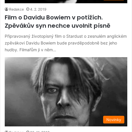
Redakce
4. 2. 2019
Film o Davidu Bowiem v potížích.
Zpěvákův syn nechce uvolnit písně
Připravovaný životopisný film o Stardust o zesnulém anglickém
zpěvákovi Davidu Bowiem bude pravděpodobně bez jeho
hudby. Filmařům ji v něm…
Novinky