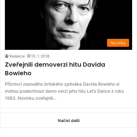
Novinky
Redakce
10. 1. 2018
Zveřejnili demoverzi hitu Davida
Bowieho
Příznivci zesnulého britského zpěváka Davida Bowieho si
mohou poslechnout demo verzi jeho hitu Let’s Dance z roku
1983. Novinku zveřejnili…
Načíst další