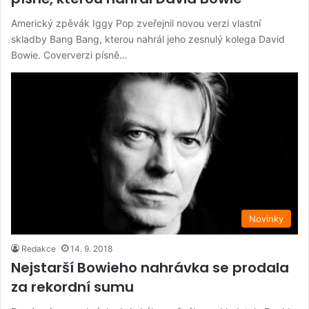
Americký zpěvák Iggy Pop zveřejnil novou verzi vlastní
skladby Bang Bang, kterou nahrál jeho zesnulý kolega David
Bowie. Coververzi písně…
Novinky
Redakce
14. 9. 2018
Nejstarší Bowieho nahrávka se prodala
za rekordní sumu