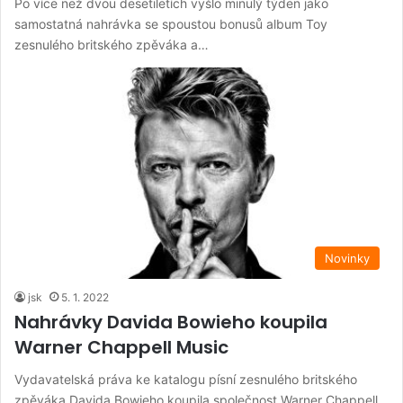
Po více než dvou desetiletích vyšlo minulý týden jako
samostatná nahrávka se spoustou bonusů album Toy
zesnulého britského zpěváka a…
Novinky
jsk
5. 1. 2022
Nahrávky Davida Bowieho koupila
Warner Chappell Music
Vydavatelská práva ke katalogu písní zesnulého britského
zpěváka Davida Bowieho koupila společnost Warner Chappell