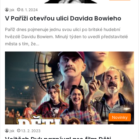
jsk
8. 1. 2024
V Paříži otevřou ulici Davida Bowieho
Paříž dnes pojmenuje jednu svou ulici po britské hudební
hvězdě Davidu Bowiem. Minulý týden to uvedli představitelé
města s tím, že…
Novinky
jsk
13. 2. 2023