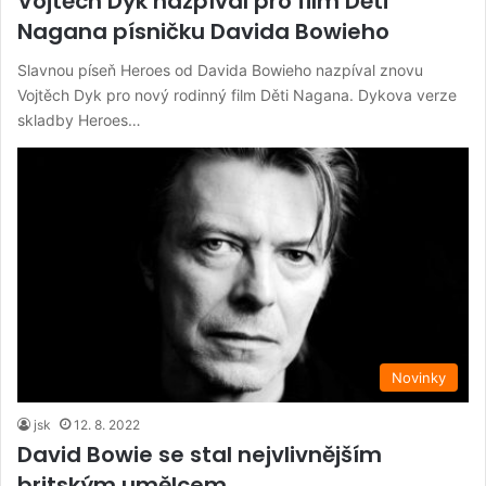
Vojtěch Dyk nazpíval pro film Děti
Nagana písničku Davida Bowieho
Slavnou píseň Heroes od Davida Bowieho nazpíval znovu
Vojtěch Dyk pro nový rodinný film Děti Nagana. Dykova verze
skladby Heroes…
Novinky
jsk
12. 8. 2022
David Bowie se stal nejvlivnějším
britským umělcem