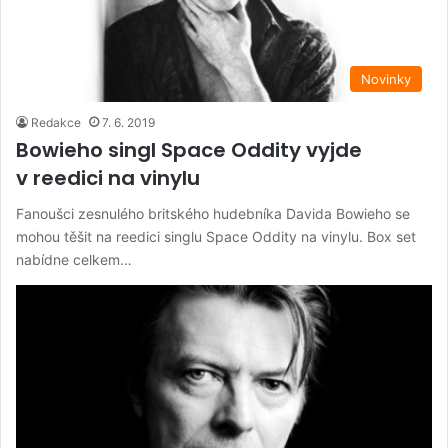
Novinky
Redakce
7. 6. 2019
Bowieho singl Space Oddity vyjde
v reedici na vinylu
Fanoušci zesnulého britského hudebníka Davida Bowieho se
mohou těšit na reedici singlu Space Oddity na vinylu. Box set
nabídne celkem…