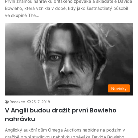
První známou nahrávku britského zpěváka a skladatele Davida
Bowieho, která vznikla v době, kdy jako šestnáctiletý působil
ve skupině The…
Novinky
Redakce
25. 7. 2018
V Anglii budou dražit první Bowieho
nahrávku
Anglický aukční dům Omega Auctions nabídne na podzim v
dražbě první studiovou nahrávku zpěváka Davida Bowieho.