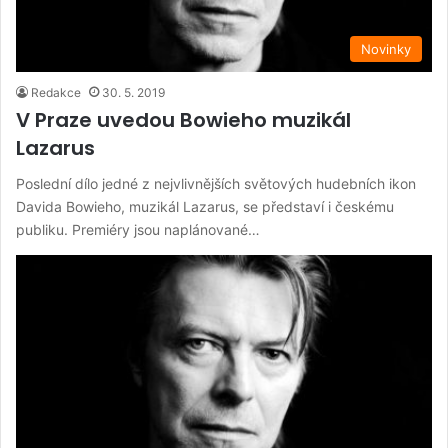
Novinky
Redakce
30. 5. 2019
V Praze uvedou Bowieho muzikál
Lazarus
Poslední dílo jedné z nejvlivnějších světových hudebních ikon
Davida Bowieho, muzikál Lazarus, se představí i českému
publiku. Premiéry jsou naplánované…