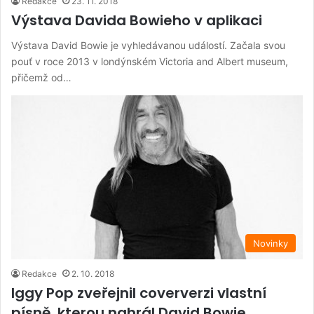
Redakce
23. 11. 2018
Výstava Davida Bowieho v aplikaci
Výstava David Bowie je vyhledávanou událostí. Začala svou
pouť v roce 2013 v londýnském Victoria and Albert museum,
přičemž od…
Novinky
Redakce
2. 10. 2018
Iggy Pop zveřejnil coververzi vlastní
písně, kterou nahrál David Bowie