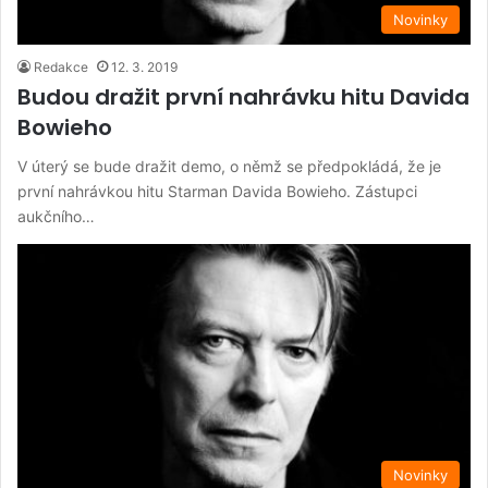
Novinky
Redakce
12. 3. 2019
Budou dražit první nahrávku hitu Davida
Bowieho
V úterý se bude dražit demo, o němž se předpokládá, že je
první nahrávkou hitu Starman Davida Bowieho. Zástupci
aukčního…
Novinky