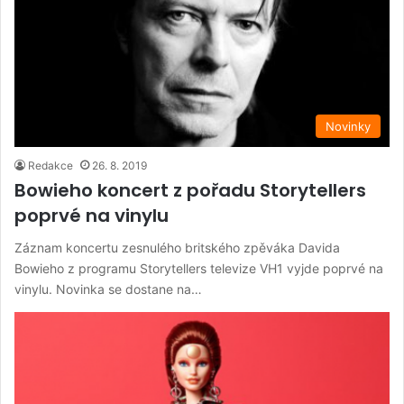
Novinky
Redakce
26. 8. 2019
Bowieho koncert z pořadu Storytellers
poprvé na vinylu
Záznam koncertu zesnulého britského zpěváka Davida
Bowieho z programu Storytellers televize VH1 vyjde poprvé na
vinylu. Novinka se dostane na…