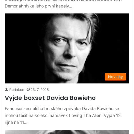
Demonahrávka jeho první kapely…
Novinky
Redakce
23. 7. 2018
Vyjde boxset Davida Bowieho
Fanoušci zesnulého britského zpěváka Davida Bowieho se
mohou těšit na kolekci nahrávek Loving The Alien. Vyjde 12.
října na 11…