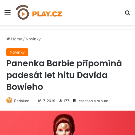
Menu
H
Home
/
Novinky
Novinky
Panenka Barbie připomíná
padesát let hitu Davida
Bowieho
Redakce
16. 7. 2019
177
Less than a minute