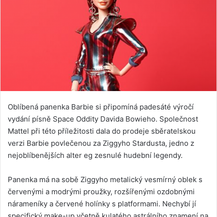
Oblíbená panenka Barbie si připomíná padesáté výročí
vydání písně Space Oddity Davida Bowieho. Společnost
Mattel při této příležitosti dala do prodeje sběratelskou
verzi Barbie povlečenou za Ziggyho Stardusta, jedno z
nejoblíbenějších alter eg zesnulé hudební legendy.
Panenka má na sobě Ziggyho metalický vesmírný oblek s
červenými a modrými proužky, rozšířenými ozdobnými
nárameníky a červené holínky s platformami. Nechybí jí
specifický make-up včetně kulatého astrálního znamení na