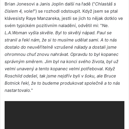
Brian Jonesovi a Janis Joplin další na řadě ("
Chlastáš s
číslem 4, vole!
") se rozhodl odstoupit. Když jsem se ptal
klávesisty Raye Manzareka, jestli se jich to nějak dotklo ve
svém typickém pozitivním naladění, odvětil mi: "
Ne.
L.A.Woman vyšla skvěle. Byl to skvělý nápad. Paul se
stranil a řekl nám, že si to musíme udělat sami. A to nás
dostalo do neuvěřitelně vzrušené nálady a dostali jsme
ohromnou chuť znovu nahrávat. Opravdu to byl kopanec
správným směrem. Jim byl na konci svého života, byl už
velmi unavený a tento kopanec velmi potřeboval. Když
Roschild odešel, tak jsme nejdřív byli v šoku, ale Bruce
Botnick řekl, že to budeme produkovat společně a to nás
nastartovalo.
"