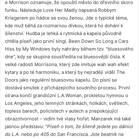
e Morrison oznamuje, že opouští město do dřevního skoro
funku. Následuje Love Her Madly napsaná Robbym
Kriegerem po hádce se svou ženou. Jde o typické téma,
kde muž běhá za rozmarnou dívkou, která ho dohání k
šílenství. Hudba je lehká a rytmická a kapela původně
chtěla píseň jako první singl. Been Down So Long a Cars
Hiss by My Windows byly nahrány během tzv. "bluesového
dne", kdy se skupina soustředila na bluesovější čísla. K
velké radosti Morrisona, který zde imituje wah wah efekt
kytary a po té harmoniku, a který by nejraději viděl The
Doors jako regulérní bluesovou kapelu. Do písní se
dostává smutek z přicházejícího soudního procesu. První
strana končí grandiózní L.A.Woman, prokletou hymnou o
Los Angeles, jeho temných stránkách, holkách, světlech,
topless barech, policistech v autech a znepokojující
obrazotvornost – vidím tvé vlasy hořet. Manzarek má také
jasnou představu: "
Píseň o tom, že šíleně jedete po dálnici
do L.A. nebo po 405 do San Francisca. Jste beatnik na