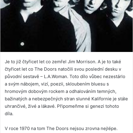
Je to již čtyřicet let co zemřel Jim Morrison. A je to také
čtyřicet let co The Doors natočili svou poslední desku v
původní sestavě – L.A.Woman. Toto dílo vůbec nezestárlo
a svým nábojem, vizí, poezii, skloubením bluesu s
hromovým dobovým rockem a odhalováním temných,
bažinatých a nebezpečných stran slunné Kalifornie je stále
uhrančivé, živé a lákavé. Připomeňme si genezi tohoto
díla.
V roce 1970 na tom The Doors nejsou zrovna nejlépe.