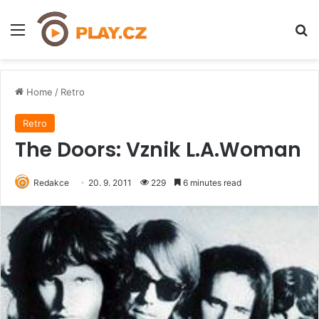
Menu
H
Home
/
Retro
Retro
The Doors: Vznik L.A.Woman
Redakce
20. 9. 2011
229
6 minutes read