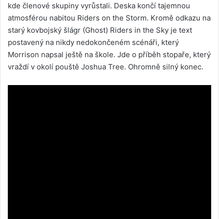
kde členové skupiny vyrůstali. Deska končí tajemnou
atmosférou nabitou Riders on the Storm. Kromě odkazu na
starý kovbojský šlágr (Ghost) Riders in the Sky je text
postavený na nikdy nedokončeném scénáři, který
Morrison napsal ještě na škole. Jde o příběh stopaře, který
vraždí v okolí pouště Joshua Tree. Ohromně silný konec.