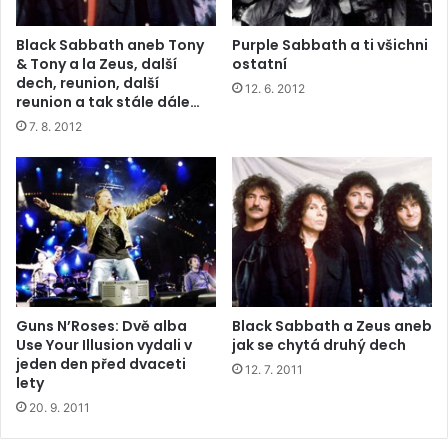
Black Sabbath aneb Tony
Purple Sabbath a ti všichni
& Tony a la Zeus, další
ostatní
dech, reunion, další
12. 6. 2012
reunion a tak stále dále…
7. 8. 2012
Guns N’Roses: Dvě alba
Black Sabbath a Zeus aneb
Use Your Illusion vydali v
jak se chytá druhý dech
jeden den před dvaceti
12. 7. 2011
lety
20. 9. 2011