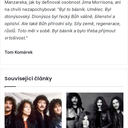
Manzareka, jak by definoval osobnost Jima Morrisona, ani
na chvíli nezapochyboval: "
Byl to básník. Umělec. Byl
dionýsovský. Dionýsos byl řecký Bůh vášně, šílenství a
opilství. Ale také Bůh přírodní síly. Síly země, regenerace,
růstů. Toto měl v sobě. Byl básník a bylo třeba přijmout
vrtošivost.
"
Tom Komárek
Související články