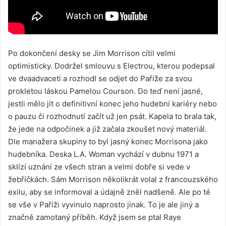
Po dokončení desky se Jim Morrison cítil velmi
optimisticky. Dodržel smlouvu s Electrou, kterou podepsal
ve dvaadvaceti a rozhodl se odjet do Paříže za svou
prokletou láskou Pamelou Courson. Do teď není jasné,
jestli mělo jít o definitivní konec jeho hudební kariéry nebo
o pauzu či rozhodnutí začít už jen psát. Kapela to brala tak,
že jede na odpočinek a již začala zkoušet nový materiál.
Dle manažera skupiny to byl jasný konec Morrisona jako
hudebníka. Deska L.A. Woman vychází v dubnu 1971 a
sklízí uznání ze všech stran a velmi dobře si vede v
žebříčkách. Sám Morrison několikrát volal z francouzského
exilu, aby se informoval a údajně zněl nadšeně. Ale po té
se vše v Paříži vyvinulo naprosto jinak. To je ale jiný a
značně zamotaný příběh. Když jsem se ptal Raye