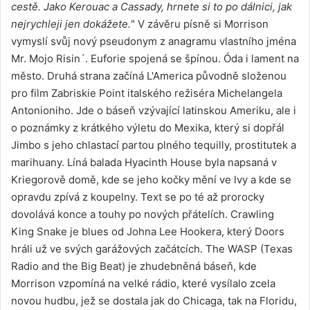
cestě. Jako Kerouac a Cassady, hrnete si to po dálnici, jak
nejrychleji jen dokážete.
" V závěru písně si Morrison
vymyslí svůj nový pseudonym z anagramu vlastního jména
Mr. Mojo Risin´. Euforie spojená se špínou. Óda i lament na
město. Druhá strana začíná L'America původně složenou
pro film Zabriskie Point italského režiséra Michelangela
Antonioniho. Jde o báseň vzývající latinskou Ameriku, ale i
o poznámky z krátkého výletu do Mexika, který si dopřál
Jimbo s jeho chlastací partou plného tequilly, prostitutek a
marihuany. Líná balada Hyacinth House byla napsaná v
Kriegorově domě, kde se jeho kočky mění ve lvy a kde se
opravdu zpívá z koupelny. Text se po té až prorocky
dovolává konce a touhy po nových přátelích. Crawling
King Snake je blues od Johna Lee Hookera, který Doors
hráli už ve svých garážových začátcích. The WASP (Texas
Radio and the Big Beat) je zhudebněná báseň, kde
Morrison vzpomíná na velké rádio, které vysílalo zcela
novou hudbu, jež se dostala jak do Chicaga, tak na Floridu,