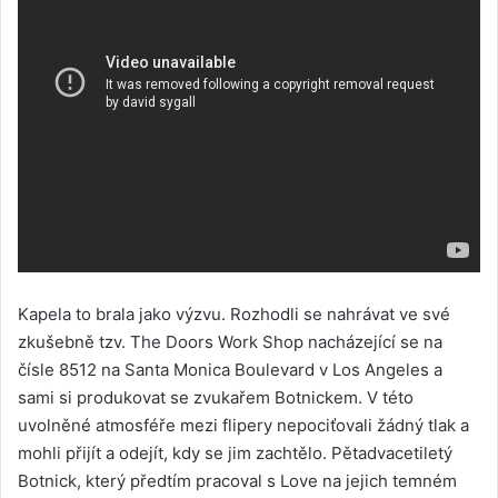
Kapela to brala jako výzvu. Rozhodli se nahrávat ve své
zkušebně tzv. The Doors Work Shop nacházející se na
čísle 8512 na Santa Monica Boulevard v Los Angeles a
sami si produkovat se zvukařem Botnickem. V této
uvolněné atmosféře mezi flipery nepociťovali žádný tlak a
mohli přijít a odejít, kdy se jim zachtělo. Pětadvacetiletý
Botnick, který předtím pracoval s Love na jejich temném