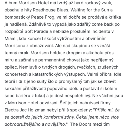
Album Morrison Hotel má tvrdý až hard rockový zvuk,
obsahuje hity Roadhouse Blues, Waiting for the Sun a
bombastický Peace Frog, velmi dobře se prodává a kritika
je nadšená. Zdánlivě to vypadá jako zdařilý come back po
rozpačité Soft Parade a neblaze proslulém incidentu v
Miami, kde koncert skočil výtržnostmi a obviněním
Morrisona z obnažování. Ale nad skupinou se vznáší
temný mrak. Morrison holduje drogám a alkoholu přes
míru a začíná se permanentně chovat jako nepříjemný
opilec. Nemluvě o tvrdých drogách, rvačkách, zrušených
koncertech a katastrofických výstupech. Velmi přibral (dle
teorií lidí z jeho suity šlo o promyšlený tah jak se zbavit
sexuální přitažlivosti popového idolu a postavit si kolem
sebe bariéru z tuku) a je dost nespolehlivý. Ne všichni jsou
z Morrison Hotel odvázaní. Šef jejich nahrávací firmy
Electra Jac Holzman nebyl příliš spokojený: "
Přišlo mi, že
se dostali do jejich komfortní zóny. Čekal jsem něco více
dobrodružnějšího a novějšího.
" The Doors mezi tím