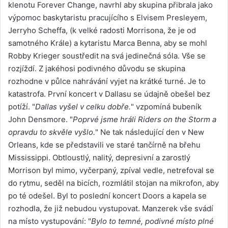
klenotu Forever Change, navrhl aby skupina přibrala jako
výpomoc baskytaristu pracujícího s Elvisem Presleyem,
Jerryho Scheffa, (k velké radosti Morrisona, že je od
samotného Krále) a kytaristu Marca Benna, aby se mohl
Robby Krieger soustředit na svá jedinečná sóla. Vše se
rozjíždí. Z jakéhosi podivného důvodu se skupina
rozhodne v půlce nahrávání vyjet na krátké turné. Je to
katastrofa. První koncert v Dallasu se údajně obešel bez
potíží. "
Dallas vyšel v celku dobře.
" vzpomíná bubeník
John Densmore. "
Poprvé jsme hráli Riders on the Storm a
opravdu to skvěle vyšlo.
" Ne tak následující den v New
Orleans, kde se představili ve staré tančírně na břehu
Mississippi. Obtloustlý, nalitý, depresivní a zarostlý
Morrison byl mimo, vyčerpaný, zpíval vedle, netrefoval se
do rytmu, seděl na bicích, rozmlátil stojan na mikrofon, aby
po té odešel. Byl to poslední koncert Doors a kapela se
rozhodla, že již nebudou vystupovat. Manzerek vše svádí
na místo vystupování: "
Bylo to temné, podivné místo plné