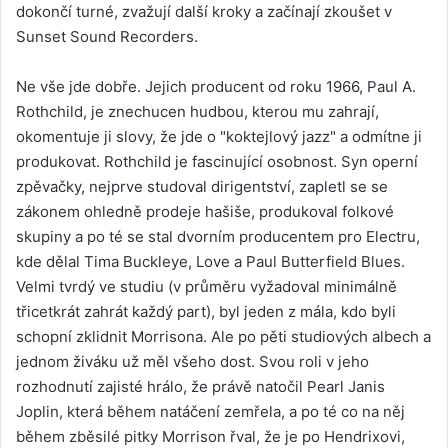
dokončí turné, zvažují další kroky a začínají zkoušet v
Sunset Sound Recorders.
Ne vše jde dobře. Jejich producent od roku 1966, Paul A.
Rothchild, je znechucen hudbou, kterou mu zahrají,
okomentuje ji slovy, že jde o "koktejlový jazz" a odmítne ji
produkovat. Rothchild je fascinující osobnost. Syn operní
zpěvačky, nejprve studoval dirigentství, zapletl se se
zákonem ohledně prodeje hašiše, produkoval folkové
skupiny a po té se stal dvorním producentem pro Electru,
kde dělal Tima Buckleye, Love a Paul Butterfield Blues.
Velmi tvrdý ve studiu (v průměru vyžadoval minimálně
třicetkrát zahrát každý part), byl jeden z mála, kdo byli
schopní zklidnit Morrisona. Ale po pěti studiových albech a
jednom živáku už měl všeho dost. Svou roli v jeho
rozhodnutí zajisté hrálo, že právě natočil Pearl Janis
Joplin, která během natáčení zemřela, a po té co na něj
během zběsilé pitky Morrison řval, že je po Hendrixovi,