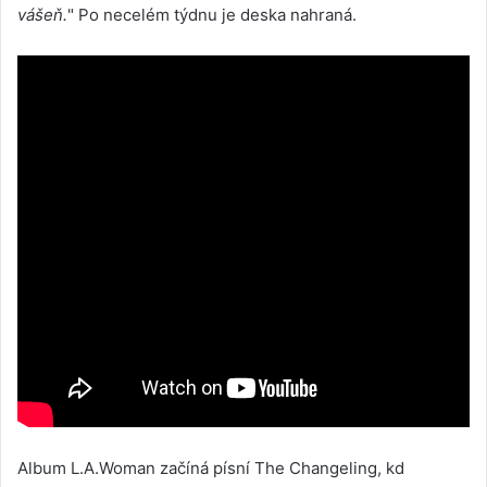
vášeň.
" Po necelém týdnu je deska nahraná.
Album L.A.Woman začíná písní The Changeling, kd