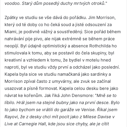
voodoo. Starý dům posedlý duchy mrtvých otroků.
"
Zpátky ve studiu se vše dává do pořádku. Jim Morrison,
který od té doby co ho čeká soud a jisté odsouzení za
Miami, je podivně vážný a soustředěný. Sice pořád během
nahrávání pije pivo, ale nijak extrémně se během práce
neopíjí. Byl údajně optimistický a absence Rothchilda ho
stimulovala k tomu, aby se postavil do čela skupiny, byl
kreativní a vzhledem k tomu, že bydlel v motelu hned
naproti, byl ve studiu vždy první a odcházel jako poslední.
Kapela byla sice ve studiu namačkaná jako sardinky a
Morrison zpíval často z umyvárny, ale zvuk se začínal
usazovat a písně formovat. Kapela celou desku bere jako
návrat ke kořenům. Jak řiká John Densmore: "
Mně se to
líbilo. Hrál jsem na stejné bubny jako na první desce. Bylo
to jako bychom se vrátili do garáže ve Venise. Říkal jsem
Rayovi, že z desky chci mít pocit jako z Milese Davise v
Live at Carnegie Hall, kde jsou sice chyby, ale je cítit