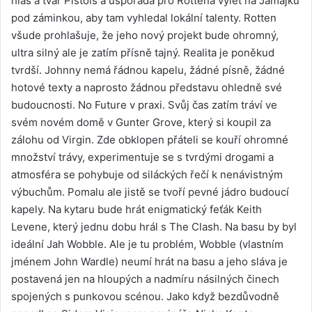
hlas a tvář Pistols a uspořádá pro Rottena výlet na Jamajku
pod záminkou, aby tam vyhledal lokální talenty. Rotten
všude prohlašuje, že jeho nový projekt bude ohromný,
ultra silný ale je zatím přísně tajný. Realita je poněkud
tvrdší. Johnny nemá řádnou kapelu, žádné písně, žádné
hotové texty a naprosto žádnou představu ohledně své
budoucnosti. No Future v praxi. Svůj čas zatím tráví ve
svém novém domě v Gunter Grove, který si koupil za
zálohu od Virgin. Zde obklopen přáteli se kouří ohromné
množství trávy, experimentuje se s tvrdými drogami a
atmosféra se pohybuje od siláckých řečí k nenávistným
výbuchům. Pomalu ale jistě se tvoří pevné jádro budoucí
kapely. Na kytaru bude hrát enigmatický feťák Keith
Levene, který jednu dobu hrál s The Clash. Na basu by byl
ideální Jah Wobble. Ale je tu problém, Wobble (vlastním
jménem John Wardle) neumí hrát na basu a jeho sláva je
postavená jen na hloupých a nadmíru násilných činech
spojených s punkovou scénou. Jako když bezdůvodně