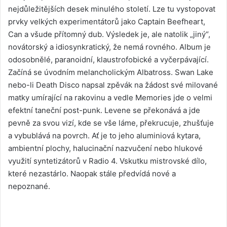
nejdůležitějších desek minulého století. Lze tu vystopovat
prvky velkých experimentátorů jako Captain Beefheart,
Can a všude přítomný dub. Výsledek je, ale natolik „jiný“,
novátorský a idiosynkratický, že nemá rovného. Album je
odosobnělé, paranoidní, klaustrofobické a vyčerpávající.
Začíná se úvodním melancholickým Albatross. Swan Lake
nebo-li Death Disco napsal zpěvák na žádost své milované
matky umírající na rakovinu a vedle Memories jde o velmi
efektní taneční post-punk. Levene se překonává a jde
pevně za svou vizí, kde se vše láme, překrucuje, zhušťuje
a vybublává na povrch. Ať je to jeho aluminiová kytara,
ambientní plochy, halucinační nazvučení nebo hlukové
využití syntetizátorů v Radio 4. Vskutku mistrovské dílo,
které nezastárlo. Naopak stále předvídá nové a
nepoznané.