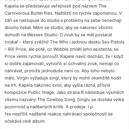
Kapela se představuje veřejnosti pod názvem The
Carnivorous Butterflies. Naštěstí ho rychle zapomenou. V
září se nastupuje do studia a problémy na sebe nenechají
dlouho čekat. Mění se studio, aby se nakonec všichni
dohodli na Wessex Studio. O zvuk by se měl postarat
zvukař – který zvěčnil The Who i jedinou desku Sex Pistols
– Bill Price, ale poté, co Wobble zmlátí jeho asistenta, se
Price velmi rychle poroučí. Kapele navíc dochází, že i když
si dobře zajamovali, vytvořili si úchvatný zvuk, nemají co
nahrávat, protože jednoduše není co. Aby toho nebylo
málo, Virgin vyžaduje singl, který by mohli okamžitě hodit
na trh. Kapela nakonec svolí, aby vyšla rázná, přísná
kompozice Public Image. Jako strana B následuje výsměch
všemu nazvaný The Cowboy Song. Singlu se dostala velká
pozornost a nadšených kritik. A prodeje. I p
řes nepříliš nadšené reakce nahrávací společnosti se
očekává celé album.