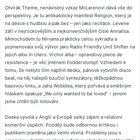
Otvírák Theme, nenávistný vzkaz McLarenovi dává vše do
perspektivy. Je tu antikatolický manifest Religion, který je
na desce s hudbou a pak bez – jen jako recitace. Levene
září v nejrockovějším a nejkonvenčnějším čísle Annalisa.
Mimochodem tu Nirvana prakticky celou vykradla a
pojmenovala svůj výtvor jako Radio Friendly Unit Shifter na
jejich albu In Utero. Vrchol alba – opravdový piece de
resistence – je věc jménem Fodderstompf. Vzhledem k
tomu, že nebylo čím naplnit desku, pánové vytvořili disco
beat, na něj nalepili bzučící syntezátory, těžkopádnou
basovou linku, a Jaha Wobblea, který pořvává a směšným
hláskem opakuje „We only wanted to be loved“ – jenom
jsme chtěli býti milováni.
Deska vyvolá v Anglii a Evropě velký zájem a relativní
komerční úspěch. Později bude odbornou kritikou i
publikem oceněna jako velmi vlivná. Problémy jsou s