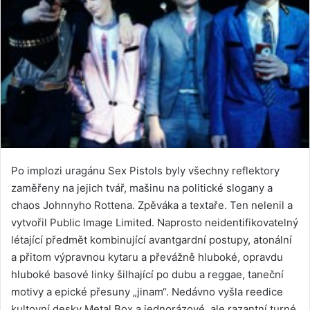
Po implozi uragánu Sex Pistols byly všechny reflektory
zaměřeny na jejich tvář, mašinu na politické slogany a
chaos Johnnyho Rottena. Zpěváka a textaře. Ten nelenil a
vytvořil Public Image Limited. Naprosto neidentifikovatelný
létající předmět kombinující avantgardní postupy, atonální
a přitom výpravnou kytaru a převážně hluboké, opravdu
hluboké basové linky šilhající po dubu a reggae, taneční
motivy a epické přesuny „jinam“. Nedávno vyšla reedice
kultovní desky Metal Box a jednorázové, ale razantní turné.