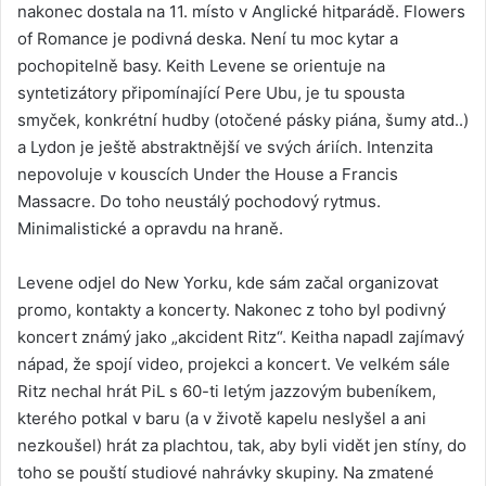
nakonec dostala na 11. místo v Anglické hitparádě. Flowers
of Romance je podivná deska. Není tu moc kytar a
pochopitelně basy. Keith Levene se orientuje na
syntetizátory připomínající Pere Ubu, je tu spousta
smyček, konkrétní hudby (otočené pásky piána, šumy atd..)
a Lydon je ještě abstraktnější ve svých áriích. Intenzita
nepovoluje v kouscích Under the House a Francis
Massacre. Do toho neustálý pochodový rytmus.
Minimalistické a opravdu na hraně.
Levene odjel do New Yorku, kde sám začal organizovat
promo, kontakty a koncerty. Nakonec z toho byl podivný
koncert známý jako „akcident Ritz“. Keitha napadl zajímavý
nápad, že spojí video, projekci a koncert. Ve velkém sále
Ritz nechal hrát PiL s 60-ti letým jazzovým bubeníkem,
kterého potkal v baru (a v životě kapelu neslyšel a ani
nezkoušel) hrát za plachtou, tak, aby byli vidět jen stíny, do
toho se pouští studiové nahrávky skupiny. Na zmatené