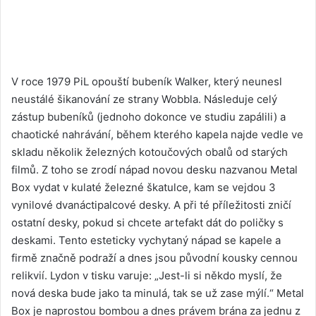
V roce 1979 PiL opouští bubeník Walker, který neunesl
neustálé šikanování ze strany Wobbla. Následuje celý
zástup bubeníků (jednoho dokonce ve studiu zapálili) a
chaotické nahrávání, během kterého kapela najde vedle ve
skladu několik železných kotoučových obalů od starých
filmů. Z toho se zrodí nápad novou desku nazvanou Metal
Box vydat v kulaté železné škatulce, kam se vejdou 3
vynilové dvanáctipalcové desky. A při té příležitosti zničí
ostatní desky, pokud si chcete artefakt dát do poličky s
deskami. Tento esteticky vychytaný nápad se kapele a
firmě značně podraží a dnes jsou původní kousky cennou
relikvií. Lydon v tisku varuje: „Jest-li si někdo myslí, že
nová deska bude jako ta minulá, tak se už zase mýlí.“ Metal
Box je naprostou bombou a dnes právem brána za jednu z