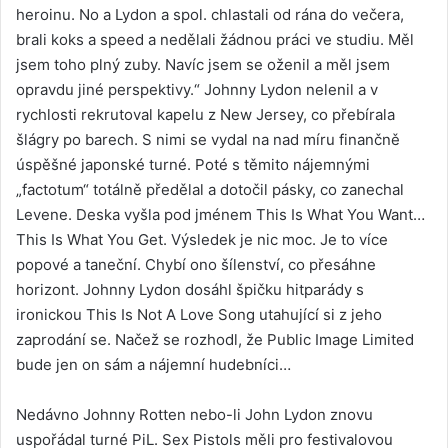
heroinu. No a Lydon a spol. chlastali od rána do večera,
brali koks a speed a nedělali žádnou práci ve studiu. Měl
jsem toho plný zuby. Navíc jsem se oženil a měl jsem
opravdu jiné perspektivy.“ Johnny Lydon nelenil a v
rychlosti rekrutoval kapelu z New Jersey, co přebírala
šlágry po barech. S nimi se vydal na nad míru finančně
úspěšné japonské turné. Poté s těmito nájemnými
„factotum“ totálně předělal a dotočil pásky, co zanechal
Levene. Deska vyšla pod jménem This Is What You Want…
This Is What You Get. Výsledek je nic moc. Je to více
popové a taneční. Chybí ono šílenství, co přesáhne
horizont. Johnny Lydon dosáhl špičku hitparády s
ironickou This Is Not A Love Song utahující si z jeho
zaprodání se. Načež se rozhodl, že Public Image Limited
bude jen on sám a nájemní hudebníci…
Nedávno Johnny Rotten nebo-li John Lydon znovu
uspořádal turné PiL. Sex Pistols měli pro festivalovou