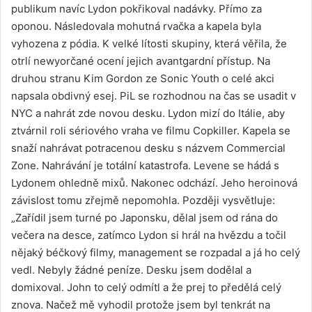
publikum navíc Lydon pokřikoval nadávky. Přímo za
oponou. Následovala mohutná rvačka a kapela byla
vyhozena z pódia. K velké lítosti skupiny, která věřila, že
otrlí newyorčané ocení jejich avantgardní přístup. Na
druhou stranu Kim Gordon ze Sonic Youth o celé akci
napsala obdivný esej. PiL se rozhodnou na čas se usadit v
NYC a nahrát zde novou desku. Lydon mizí do Itálie, aby
ztvárnil roli sériového vraha ve filmu Copkiller. Kapela se
snaží nahrávat potracenou desku s názvem Commercial
Zone. Nahrávání je totální katastrofa. Levene se hádá s
Lydonem ohledně mixů. Nakonec odchází. Jeho heroinová
závislost tomu zřejmě nepomohla. Později vysvětluje:
„Zařídil jsem turné po Japonsku, dělal jsem od rána do
večera na desce, zatímco Lydon si hrál na hvězdu a točil
nějaký béčkový filmy, management se rozpadal a já ho celý
vedl. Nebyly žádné peníze. Desku jsem dodělal a
domixoval. John to celý odmítl a že prej to předělá celý
znova. Načež mě vyhodil protože jsem byl tenkrát na