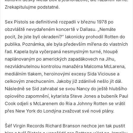
Zrekapitulujme podstatné.
Sex Pistols se definitivně rozpadli v březnu 1978 po
obzvláště nevydařeném koncertě v Dallasu. „Nemáte
pocit, že jste byli okradení?“ lakonicky prohodil Rotten do
publika. Poznámka, ale byla především mířena do vlastních
řad. Kapela byla vyčerpaná nesmyslným turné, hloupě
naplánovaným po amerických zapadákovech na Jihu,
nezvládnutelnou kontrolou manažéra Malcoma McLarena,
mediálním tlakem, heroinovými excesy Sida Viciouse a
celkovým znechucením. Jakoby již zdánlivě nešlo jít dál.
Následně se Sid zahrabal se svou Nancy do ještě hlubšího
opiového zapomnění, kytarista Steve Jones a bubeník Paul
Cook odjeli s McLarenem do Ria a Johnny Rotten se vrátil
přes New York do Londýna zvažovat své nové plány.
Šéf Virgin Records Richard Branson nechce jen tak pustit