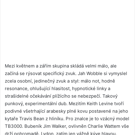
Mezi květnem a zářím skupina skládá velmi málo, ale
začíná se rýsovat specifický zvuk. Jah Wobble si vymyslel
zcela osobní, jedinečný zvuk a styl: málo not, hodně
resonance, ohlušující hlasitost, hypnotické linky a
strašidelné očekávání plížícího se nebezpečí. Takový
punkový, experimentální dub. Mezitím Keith Levine tvoří
podivné všetrhající arabesky plné kovu postavené na jeho
kytaře Travis Bean z hliníku. Pro znalce je to vzácný model
TB3000. Bubeník Jim Walker, ovlivněn Charlie Wattem vše
drží pohromadě. Lydon, zatím jen vážně kýve hlavou.