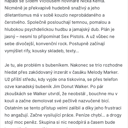
napadl se Sidem Viciousem novináře Nicka Kenta.
Nicméně je překvapivě hudebně snaživý a jeho
diletantismus má v sobě kouzlo neprobádaného a
čerstvého. Společně poslouchají temnou, pomalou a
hlubokou psychdelickou hudbu a jamajský dub. Plán je
jasný – nesmí to připomínat Sex Pistols. A už vůbec ne
sebe divočejší, konvenční rock. Postupně začínají
vymýšlet rify, kousky skladeb, texty…
Je tu, ale problém s bubeníkem. Nakonec se trio rozhodne
hledat přes zakódovaný inzerát v časáku Melody Marker.
Už příští středu, kdy vyjde ona tiskovina, se přes telefon
ozve kanadský bubeník Jim Donut Walker. Po pár
zkouškách se Walker utvrdí, že neobstál , bouchne mu v
kouli a začne demolovat své pečlivě nazvučené bicí.
Ostatním se tento přístup velmi zalíbil a díky jeho frustraci
ho angažují. Začne vysilující práce. Peníze chybí… a drogy
stojí moc peněz. Skupina si nic neodpírá a časem bude