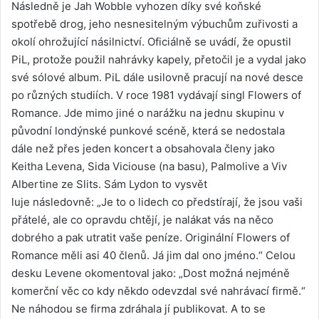
Následně je Jah Wobble vyhozen díky své koňské
spotřebě drog, jeho nesnesitelným výbuchům zuřivosti a
okolí ohrožující násilnictví. Oficiálně se uvádí, že opustil
PiL, protože použil nahrávky kapely, přetočil je a vydal jako
své sólové album. PiL dále usilovně pracují na nové desce
po různých studiích. V roce 1981 vydávají singl Flowers of
Romance. Jde mimo jiné o narážku na jednu skupinu v
původní londýnské punkové scéně, která se nedostala
dále než přes jeden koncert a obsahovala členy jako
Keitha Levena, Sida Viciouse (na basu), Palmolive a Viv
Albertine ze Slits. Sám Lydon to vysvět
luje následovně: „Je to o lidech co předstírají, že jsou vaši
přátelé, ale co opravdu chtějí, je nalákat vás na něco
dobrého a pak utratit vaše peníze. Originální Flowers of
Romance měli asi 40 členů. Já jim dal ono jméno.“ Celou
desku Levene okomentoval jako: „Dost možná nejméně
komerční věc co kdy někdo odevzdal své nahrávací firmě.“
Ne náhodou se firma zdráhala jí publikovat. A to se