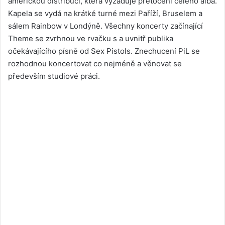
americkou distribucí, která vyžaduje přetočení celého alba.
Kapela se vydá na krátké turné mezi Paříží, Bruselem a
sálem Rainbow v Londýně. Všechny koncerty začínající
Theme se zvrhnou ve rvačku s a uvnitř publika
očekávajícího písně od Sex Pistols. Znechucení PiL se
rozhodnou koncertovat co nejméně a věnovat se
především studiové práci.