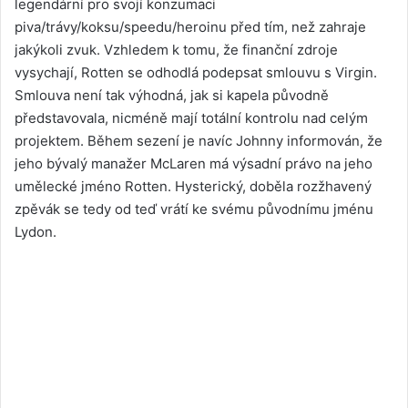
legendární pro svojí konzumaci
piva/trávy/koksu/speedu/heroinu před tím, než zahraje
jakýkoli zvuk. Vzhledem k tomu, že finanční zdroje
vysychají, Rotten se odhodlá podepsat smlouvu s Virgin.
Smlouva není tak výhodná, jak si kapela původně
představovala, nicméně mají totální kontrolu nad celým
projektem. Během sezení je navíc Johnny informován, že
jeho bývalý manažer McLaren má výsadní právo na jeho
umělecké jméno Rotten. Hysterický, doběla rozžhavený
zpěvák se tedy od teď vrátí ke svému původnímu jménu
Lydon.