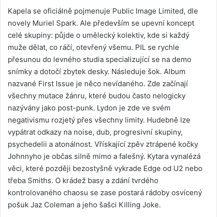
Kapela se oficiálně pojmenuje Public Image Limited, dle
novely Muriel Spark. Ale především se upevní koncept
celé skupiny: půjde o umělecký kolektiv, kde si každý
muže dělat, co ráčí, otevřený všemu. PIL se rychle
přesunou do levného studia specializující se na demo
snímky a dotočí zbytek desky. Následuje šok. Album
nazvané First Issue je něco nevídaného. Zde začínají
všechny mutace žánru, které budou často nelogicky
nazývány jako post-punk. Lydon je zde ve svém
negativismu rozjetý přes všechny limity. Hudebně lze
vypátrat odkazy na noise, dub, progresivní skupiny,
psychedelii a atonálnost. Vřískající zpěv ztrápené kočky
Johnnyho je občas silně mimo a falešný. Kytara vynalézá
věci, které později bezostyšně vykrade Edge od U2 nebo
třeba Smiths. O krádež basy a zdání tvrdého
kontrolovaného chaosu se zase postará rádoby osvícený
pošuk Jaz Coleman a jeho šašci Killing Joke.