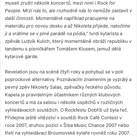
museli zrušit několik koncertů, mezi nimi i Rock for
People. Mrzí nás to, ale rozhodně nás to nemůže zastavit v
další činnosti. Momentálně například pracujeme na
materiálu pro novou desku a až Nikoleta přijede, natočíme
ji a vrátíme se v plné parádě na pódia
,“ tvrdí kytarista a
zpěvák Ludvík Kulich, který momentálně obráží republiku v
tandemu s písničkářem Tomášem Klusem, jemuž dělá
kytarové garde.
Revelation jsou na scéně čtyři roky a pohybují se v poli
poprockové alternativy. Poznávacím znamením je vyzrálý a
pevný zpěv Nikolety Salas, zpěvačky řeckého původu.
Kapela je pravidelným účastníkem různých klubových
koncertů a má za sebou i několik úspěchů v rozličných
vyhledávacích soutěžích. O Rockfestu Dobříš už byla řeč.
Přidejme ještě vítězství v soutěži Rock Café Contest v
roce 2007, druhou pozici v Šiba Music Chance 2007 nebo
třetí na vyhledávací Broumovské kytaře rovněž roku 2007.