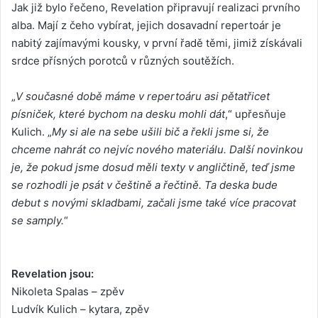
Jak již bylo řečeno, Revelation připravují realizaci prvního
alba. Mají z čeho vybírat, jejich dosavadní repertoár je
nabitý zajímavými kousky, v první řadě těmi, jimiž získávali
srdce přísných porotců v různých soutěžích.
„
V současné době máme v repertoáru asi pětatřicet
písniček, které bychom na desku mohli dát
,“ upřesňuje
Kulich. „
My si ale na sebe ušili bič a řekli jsme si, že
chceme nahrát co nejvíc nového materiálu. Další novinkou
je, že pokud jsme dosud měli texty v angličtině, teď jsme
se rozhodli je psát v češtině a řečtině. Ta deska bude
debut s novými skladbami, začali jsme také více pracovat
se samply.
“
Revelation jsou:
Nikoleta Spalas – zpěv
Ludvík Kulich – kytara, zpěv