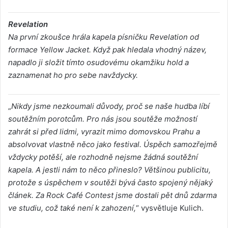
Revelation
Na první zkoušce hrála kapela písničku Revelation od
formace Yellow Jacket. Když pak hledala vhodný název,
napadlo ji složit tímto osudovému okamžiku hold a
zaznamenat ho pro sebe navždycky.
„
Nikdy jsme nezkoumali důvody, proč se naše hudba líbí
soutěžním porotcům. Pro nás jsou soutěže možností
zahrát si před lidmi, vyrazit mimo domovskou Prahu a
absolvovat vlastně něco jako festival. Úspěch samozřejmě
vždycky potěší, ale rozhodně nejsme žádná soutěžní
kapela. A jestli nám to něco přineslo? Většinou publicitu,
protože s úspěchem v soutěži bývá často spojený nějaký
článek. Za Rock Café Contest jsme dostali pět dnů zdarma
ve studiu, což také není k zahození,
“ vysvětluje Kulich.