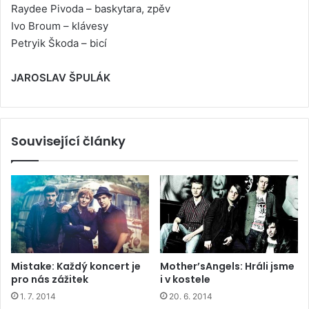
Raydee Pivoda – baskytara, zpěv
Ivo Broum – klávesy
Petryik Škoda – bicí
JAROSLAV ŠPULÁK
Související články
Mistake: Každý koncert je
Mother’sAngels: Hráli jsme
pro nás zážitek
i v kostele
1. 7. 2014
20. 6. 2014