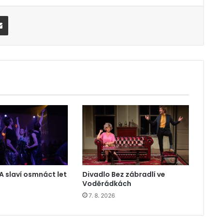
Share via Email
A slaví osmnáct let
Divadlo Bez zábradlí ve
Voděrádkách
7. 8. 2026