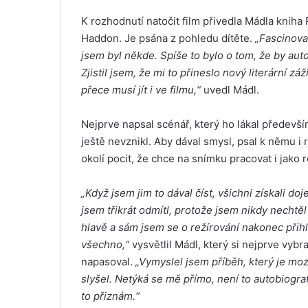
K rozhodnutí natočit film přivedla Mádla knih
Haddon. Je psána z pohledu dítěte.
„Fascinoval
jsem byl někde. Spíše to bylo o tom, že by autor
Zjistil jsem, že mi to přineslo nový literární záž
přece musí jít i ve filmu,“
uvedl Mádl.
Nejprve napsal scénář, který ho lákal předevší
ještě nevznikl. Aby dával smysl, psal k němu i 
okolí pocit, že chce na snímku pracovat i jako r
„Když jsem jim to dával číst, všichni získali doje
jsem třikrát odmítl, protože jsem nikdy nechtěl 
hlavě a sám jsem se o režírování nakonec přihlá
všechno,“
vysvětlil Mádl, který si nejprve vybr
napasoval.
„Vymyslel jsem příběh, který je moz
slyšel. Netýká se mě přímo, není to autobiograf
to přiznám.“