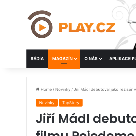
RÁDIA
MAGAZÍN
O NÁS
APLIKACE P
Home
/
Novinky
/
Jiří Mádl debutoval jako režisér
Novinky
TopStory
Jiří Mádl debuto
filmu Pojedeme