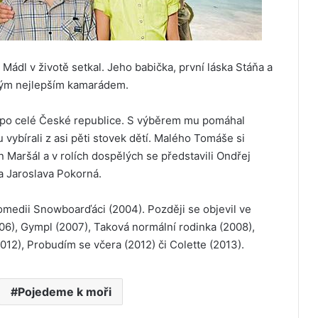
e Mádl v životě setkal. Jeho babička, první láska Stáňa a
rovým nejlepším kamarádem.
 po celé České republice. S výběrem mu pomáhal
u vybírali z asi pěti stovek dětí. Malého Tomáše si
 Maršál a v rolích dospělých se představili Ondřej
a Jaroslava Pokorná.
komedii Snowboarďáci (2004). Později se objevil ve
006), Gympl (2007), Taková normální rodinka (2008),
2012), Probudím se včera (2012) či Colette (2013).
Pojedeme k moři