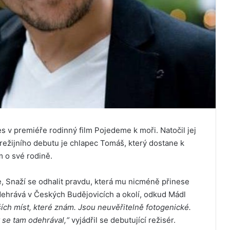
es v premiéře rodinný film Pojedeme k moři. Natočil jej
 režijního debutu je chlapec Tomáš, který dostane k
 o své rodině.
že, Snaží se odhalit pravdu, která mu nicméně přinese
dehrává v Českých Budějovicích a okolí, odkud Mádl
ích míst, které znám. Jsou neuvěřitelně fotogenické.
y se tam odehrával,“
vyjádřil se debutující režisér.