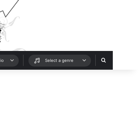
Hledat
io
Select a genre