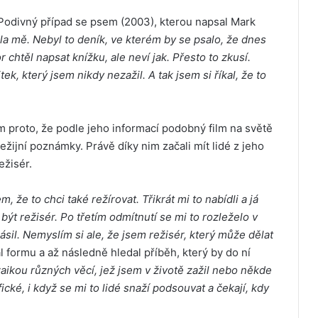
a Podivný případ se psem (2003), kterou napsal Mark
a mě. Nebyl to deník, ve kterém by se psalo, že dnes
 chtěl napsat knížku, ale neví jak. Přesto to zkusí.
itek, který jsem nikdy nezažil. A tak jsem si říkal, že to
m proto, že podle jeho informací podobný film na světě
režijní poznámky. Právě díky nim začali mít lidé z jeho
ežisér.
m, že to chci také režírovat. Třikrát mi to nabídli a já
být režisér. Po třetím odmítnutí se mi to rozleželo v
sil. Nemyslím si ale, že jsem režisér, který může dělat
al formu a až následně hledal příběh, který by do ní
aikou různých věcí, jež jsem v životě zažil nebo někde
ické, i když se mi to lidé snaží podsouvat a čekají, kdy