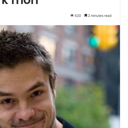
420
2 minutes read