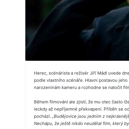
Herec, scénárista a režisér Jiří Mádl uvede dn
podle vlastního scénáře. Hlavní postavou jeho
narozeninám kameru a rozhodne se natočit film
Během filmování ale zjistí, že mu otec často l
leckdy až nepříjemné překvapení. Příběh se o
pochází.
„Budějovice jsou jedním z nejkrásnějš
Nechápu, že ještě nikdo neudělal film, který b