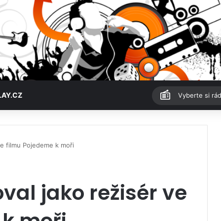
LAY.CZ
Vyberte si rád
 ve filmu Pojedeme k moři
val jako režisér ve
 k moři