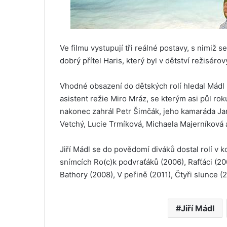
Ve filmu vystupují tři reálné postavy, s nimiž s
dobrý přítel Haris, který byl v dětství režisé
Vhodné obsazení do dětských rolí hledal Mádl
asistent režie Miro Mráz, se kterým asi půl rok
nakonec zahrál Petr Šimčák, jeho kamaráda Jan
Vetchý, Lucie Trmíková, Michaela Majerníková 
Jiří Mádl se do povědomí diváků dostal rolí v 
snímcích Ro(c)k podvraťáků (2006), Rafťáci (2
Bathory (2008), V peřině (2011), Čtyři slunce (
Jiří Mádl