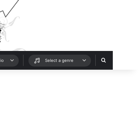
Hledat
io
Select a genre