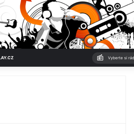
LAY.CZ
Vyberte si rád