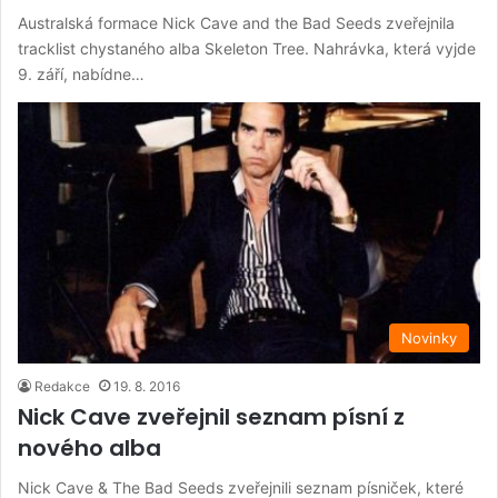
Australská formace Nick Cave and the Bad Seeds zveřejnila
tracklist chystaného alba Skeleton Tree. Nahrávka, která vyjde
9. září, nabídne…
Novinky
Redakce
19. 8. 2016
Nick Cave zveřejnil seznam písní z
nového alba
Nick Cave & The Bad Seeds zveřejnili seznam písniček, které