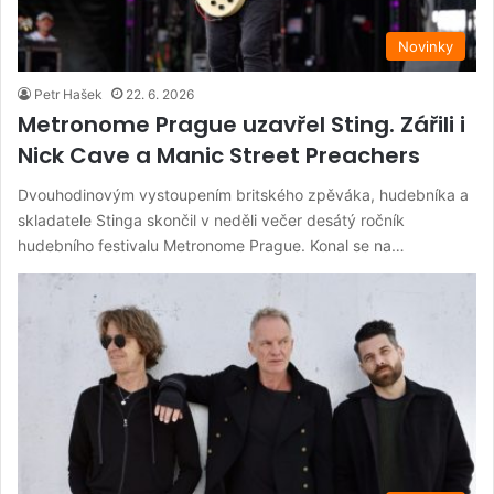
Novinky
Petr Hašek
22. 6. 2026
Metronome Prague uzavřel Sting. Zářili i
Nick Cave a Manic Street Preachers
Dvouhodinovým vystoupením britského zpěváka, hudebníka a
skladatele Stinga skončil v neděli večer desátý ročník
hudebního festivalu Metronome Prague. Konal se na…