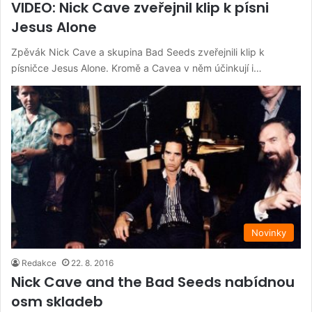
VIDEO: Nick Cave zveřejnil klip k písni
Jesus Alone
Zpěvák Nick Cave a skupina Bad Seeds zveřejnili klip k
písničce Jesus Alone. Kromě a Cavea v něm účinkují i…
Novinky
Redakce
22. 8. 2016
Nick Cave and the Bad Seeds nabídnou
osm skladeb