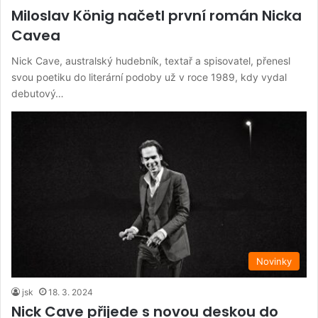
Miloslav König načetl první román Nicka
Cavea
Nick Cave, australský hudebník, textař a spisovatel, přenesl
svou poetiku do literární podoby už v roce 1989, kdy vydal
debutový…
Novinky
jsk
18. 3. 2024
Nick Cave přijede s novou deskou do