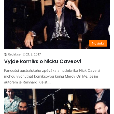
Novinky
Redakce
21. 8. 2017
Vyjde komiks o Nicku Caveovi
Fanoušci australského zpěváka a hudebníka Nick Cave si
mohou vychutnat komiksovou knihu Mercy On Me. Jejím
autorem je Reinhard Kleist.…