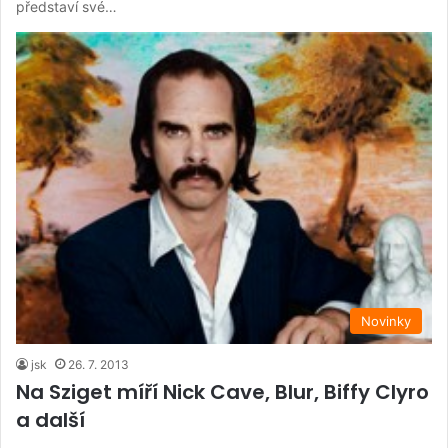
představí své…
Novinky
jsk
26. 7. 2013
Na Sziget míří Nick Cave, Blur, Biffy Clyro
a další