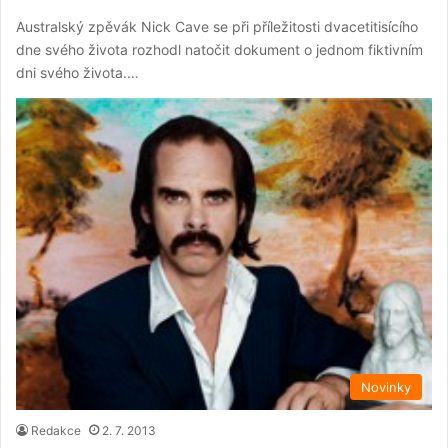
Australský zpěvák Nick Cave se při příležitosti dvacetitisícího
dne svého života rozhodl natočit dokument o jednom fiktivním
dni svého života.…
Novinky
Redakce
2. 7. 2013