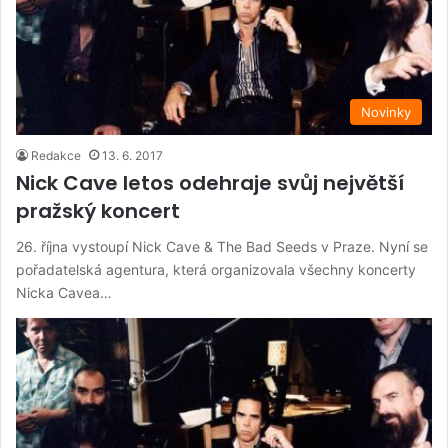
Novinky
Redakce
13. 6. 2017
Nick Cave letos odehraje svůj největší
pražský koncert
26. října vystoupí Nick Cave & The Bad Seeds v Praze. Nyní se
pořadatelská agentura, která organizovala všechny koncerty
Nicka Cavea…