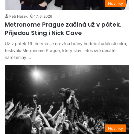
Novinky
Petr Hašek
17. 6. 2026
Metronome Prague začíná už v pátek.
Přijedou Sting i Nick Cave
Už v pátek 19. června se otevřou brány hudební události roku,
festivalu Metronome Prague, který slaví letos své desáté
narozeniny.…
Novinky