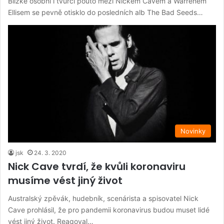
Blízké osobní i tvůrčí pouto mezi Nickem Cavem a Warrenem
Ellisem se pevně otisklo do posledních alb The Bad Seeds…
Novinky
jsk
24. 3. 2020
Nick Cave tvrdí, že kvůli koronaviru
musíme vést jiný život
Australský zpěvák, hudebník, scenárista a spisovatel Nick
Cave prohlásil, že pro pandemii koronavirus budou muset lidé
vést jiný život. Reagoval…