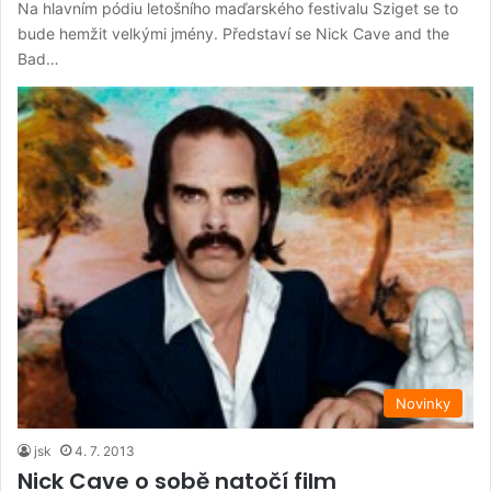
Na hlavním pódiu letošního maďarského festivalu Sziget se to
bude hemžit velkými jmény. Představí se Nick Cave and the
Bad…
Novinky
jsk
4. 7. 2013
Nick Cave o sobě natočí film