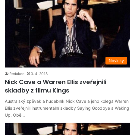
Novinky
Redakce
3. 4. 2018
Nick Cave a Warren Ellis zveřejnili
skladby z filmu Kings
Australský zpěvák a hudebník Nick Cave a jeho kolega Warren
Ellis zveřejnili instrumentální skladby Saying Goodbye a Waking
Up. Obě…