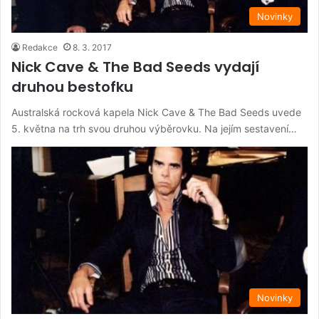
Novinky
Redakce
8. 3. 2017
Nick Cave & The Bad Seeds vydají
druhou bestofku
Australská rocková kapela Nick Cave & The Bad Seeds uvede
5. května na trh svou druhou výběrovku. Na jejím sestavení…
Novinky