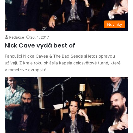
Novinky
Redakce
20. 4. 2017
Nick Cave vydá best of
Fanoušci Nicka Cavea & The Bad Seeds si letos opravdu
užívají. Z kraje roku ohlásila kapela celosvětové turné, které
v rámci své evropské…