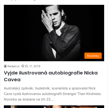
Novinky
Redakce
25. 11. 2019
Vyjde ilustrovaná autobiografie Nicka
Cavea
Australský zpěvák, hudebník, scenárista a spisovatel Nick
Cave vydá ilustrovanou autobiografii Stranger Than Kindness.
Novinka se dostane na trh 23.…