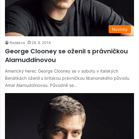
Novinky
Redakce
29. 9. 2014
George Clooney se oženil s právničkou
Alamuddinovou
Americký herec George Clooney se v sobotu v italských
Benátkách oženil s britskou právničkou libanonského původu
Amal Alamuddinovou. Původně se…