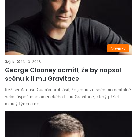
Novinky
jsk
11. 10. 2013
George Clooney odmítl, že by napsal
scénu k filmu Gravitace
Režisér Alfonso Cuarón prohlásil, že jednu ze scén momentálně
velmi úspěšného amerického filmu Gravitace, který přišel
minulý týden i do…