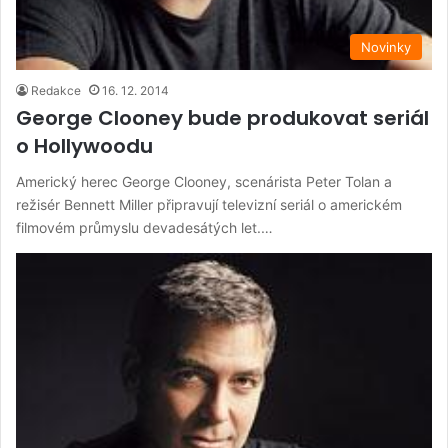
Novinky
Redakce
16. 12. 2014
George Clooney bude produkovat seriál
o Hollywoodu
Americký herec George Clooney, scenárista Peter Tolan a
režisér Bennett Miller připravují televizní seriál o americkém
filmovém průmyslu devadesátých let.…