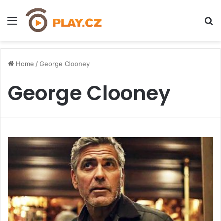
Menu
H
Home
/
George Clooney
George Clooney