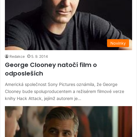
Novinky
Redakce
5. 9. 2014
George Clooney natočí film o
odposleších
Americká společnost Sony Pictures oznámila, že George
Clooney bude spoluproducentem a režisérem filmové verze
knihy Hack Attack, jejímž autorem je…