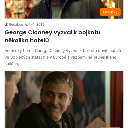
Novinky
Redakce
1. 4. 2019
George Clooney vyzval k bojkotu
několika hotelů
Americký herec George Clooney vyzval k bojkotu devíti hotelů
ve Spojených státech a v Evropě s vazbami na brunejského
sultána,…