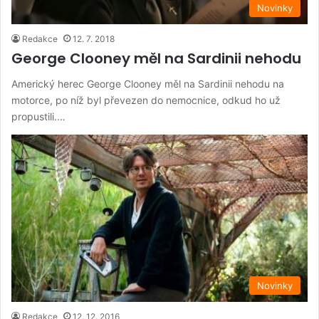
Novinky
Redakce
12. 7. 2018
George Clooney měl na Sardinii nehodu
Americký herec George Clooney měl na Sardinii nehodu na
motorce, po níž byl převezen do nemocnice, odkud ho už
propustili.…
Novinky
Redakce
12. 12. 2016