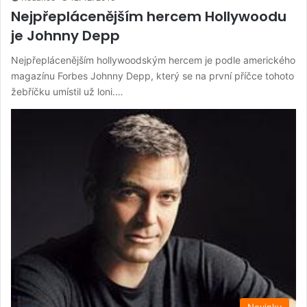
Nejpřeplácenějším hercem Hollywoodu
je Johnny Depp
Nejpřeplácenějším hollywoodským hercem je podle amerického
magazínu Forbes Johnny Depp, který se na první příčce tohoto
žebříčku umístil už loni.…
Novinky