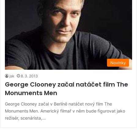
Novinky
jsk
8. 3. 2013
George Clooney začal natáčet film The
Monuments Men
George Clooney začal v Berlíně natáčet nový film The
Monuments Men. Americký filmař v něm bude figurovat jako
režisér, scenárista,…