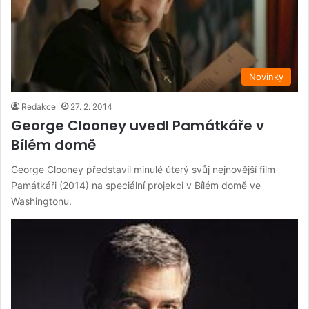
Novinky
Redakce
27. 2. 2014
George Clooney uvedl Památkáře v
Bílém domě
George Clooney představil minulé úterý svůj nejnovější film
Památkáři (2014) na speciální projekci v Bílém domě ve
Washingtonu.