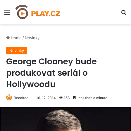
Menu
H
Home
/
Novinky
Novinky
George Clooney bude
produkovat seriál o
Hollywoodu
Redakce
16. 12. 2014
158
Less than a minute