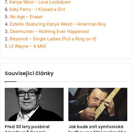
7.
Kanye West – Love Lockdown
6.
Katy Perry – I Kissed a Girl
5.
No Age – Eraser
4.
Estelle (featuring Kanye West) – American Boy
3.
Deerhunter – Nothing Ever Happened
2.
Beyoncé – Single Ladies (Put a Ring on It)
1.
Lil Wayne – A Milli
Související články
Před 30 lety posbíral
Jak bude znít symfonická