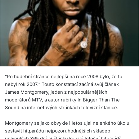
"Po hudební stránce nejlepší na roce 2008 bylo, že to
nebyl rok 2007.“ Touto konstatací začíná svůj článek
James Montgomery, jeden z nejpopulárnějších
moderátorů MTV, a autor rubriky In Bigger Than The
Sound na internetových stránkách televizní stanice.
Montgomery se jako obvykle i letos ujal nelehkého úkolu
sestavit hitparádu nejpozoruhodnějších skladeb
uplynulých 365 dní. V článku ke své letošní hitparádě,