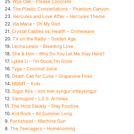
25.
Wye Oak – Please Concrete
24.
The Plastic Constellations – Phantom Canyon
23.
Hercules and Love Affair – Hercules Theme
22.
Ida Maria – Oh My God
21.
Crystal Castles vs. Health – Crimewave
20.
TV on the Radio – Golden Age
19.
Leona Lewis – Bleeding Love
18.
She & Him – Why Do You Let Me Stay Here?
17.
Lykke Li – I'm Good, I'm Gone
16.
Tyga – Coconut Juice
15.
Death Cab for Cutie – Grapevine Fires
14.
MGMT – Kids
13.
Sigur Rós – Inní mér syngur vitleysingur
12.
Santogold – L.E.S. Artistes
11.
The Hold Steady – Stay Positive
10.
Kid Rock – All Summer Long
9.
Portishead – Machine Gun
8.
The Teenagers – Homecoming