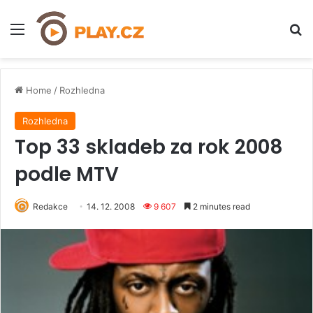
Menu
H
Home
/
Rozhledna
Rozhledna
Top 33 skladeb za rok 2008
podle MTV
Redakce
14. 12. 2008
9 607
2 minutes read