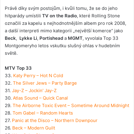
Právě díky svým postojům, i kvůli tomu, že se do jeho
hitparády umístili
TV on the Radio
, které Rolling Stone
označili za kapelu s nejhodnotnějším albem pro rok 2008,
a další interpreti mimo kategorii „největší komerce“ jako
Beck
,
Lykke Li
,
Portishead
a
MGMT
, vyvolala Top 33
Montgomeryho letos vskutku slušný ohlas v hudebním
světě.
MTV Top 33
33.
Katy Perry – Hot N Cold
32.
The Silver Jews – Party Barge
31.
Jay-Z – Jockin' Jay-Z
30.
Atlas Sound – Quick Canal
29.
The Airborne Toxic Event – Sometime Around Midnight
28.
Tom Gabel – Random Hearts
27.
Panic at the Disco – Northern Downpour
26.
Beck – Modern Guilt