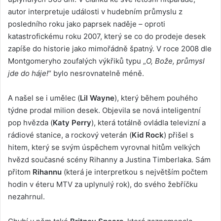
autor interpretuje události v hudebním průmyslu z
posledního roku jako paprsek naděje – oproti
katastrofickému roku 2007, který se co do prodeje desek
zapíše do historie jako mimořádně špatný. V roce 2008 dle
Montgomeryho zoufalých výkřiků typu „
O, Bože, průmysl
jde do háje!
“ bylo nesrovnatelně méně.
A našel se i umělec (
Lil Wayne
), který během pouhého
týdne prodal milion desek. Objevila se nová inteligentní
pop hvězda (
Katy Perry
), která totálně ovládla televizní a
rádiové stanice, а rockový veterán (
Kid Rock
) přišel s
hitem, který se svým úspěchem vyrovnal hitům velkých
hvězd současné scény Rihanny a Justina Timberlaka. Sám
přitom
Rihannu
(která je interpretkou s největším počtem
hodin v éteru MTV za uplynulý rok), do svého žebříčku
nezahrnul.