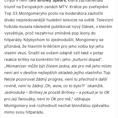
Chybí v něm také
Britney Spears
, která zaznamenala
triumf na Evropských cenách MTV. Krátce po zveřejnění
Top 33 Montgomeryho proto na moderátora zaútočili
diváci nejsledovanější hudební televize na světě. Televizní
hvězda musela následně publikovat nový článek, v kterém
vysvětluje, proč nezahrnul zmíněné pop ikony do
hitparády. Kdybychom to zjednodušili, Mongomery se
přiznává, že hlavním kritériem pro jeho volbu byl jeho
vlastní vkus. Snažil se ovšem údajně vzít také v potaz
reakce kritiky na konkrétní hit i jeho „kulturní dopad“.
„
Womanizer může být číslem jedna, ale pro mě jeho místo
není ani v desítce nejlepších skladeb jejího vlastního Top.
Nelze pozorovat žádný progres, není tu přechod k další
rovině, není tu žádný ,Oh, wow, co to bylo?!´ okamžik.
Jednoduše – Britney je prostě Britney – a pokud je to OK
pro její fanoušky, není to OK pro mě
,“ obhajuje
Montgomery své rozhodnutí nechat blonďatou zpěvačku
mimo svou hitparádu.