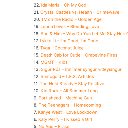
22.
Ida Maria – Oh My God
21.
Crystal Castles vs. Health – Crimewave
20.
TV on the Radio – Golden Age
19.
Leona Lewis – Bleeding Love
18.
She & Him – Why Do You Let Me Stay Here
17.
Lykke Li – I'm Good, I'm Gone
16.
Tyga – Coconut Juice
15.
Death Cab for Cutie – Grapevine Fires
14.
MGMT – Kids
13.
Sigur Rós – Inní mér syngur vitleysingur
12.
Santogold – L.E.S. Artistes
11.
The Hold Steady – Stay Positive
10.
Kid Rock – All Summer Long
9.
Portishead – Machine Gun
8.
The Teenagers – Homecoming
7.
Kanye West – Love Lockdown
6.
Katy Perry – I Kissed a Girl
5.
No Age – Eraser