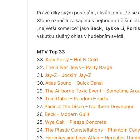
Právě díky svým postojům, i kvůli tomu, že se 
Stone označili za kapelu s nejhodnotnějším alb
„největší komerce“ jako
Beck
,
Lykke Li
,
Porti
vskutku slušný ohlas v hudebním světě.
MTV Top 33
33.
Katy Perry – Hot N Cold
32.
The Silver Jews – Party Barge
31.
Jay-Z – Jockin' Jay-Z
30.
Atlas Sound – Quick Canal
29.
The Airborne Toxic Event – Sometime Aro
28.
Tom Gabel – Random Hearts
27.
Panic at the Disco – Northern Downpour
26.
Beck – Modern Guilt
25.
Wye Oak – Please Concrete
24.
The Plastic Constellations – Phantom Can
23.
Hercules and Love Affair – Hercules Them