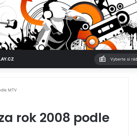
LAY.CZ
Vyberte si rád
podle MTV
za rok 2008 podle