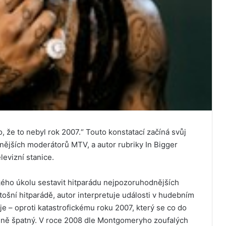
, že to nebyl rok 2007.“ Touto konstatací začíná svůj
ějších moderátorů MTV, a autor rubriky In Bigger
evizní stanice.
kého úkolu sestavit hitparádu nejpozoruhodnějších
tošní hitparádě, autor interpretuje události v hudebním
e – oproti katastrofickému roku 2007, který se co do
dně špatný. V roce 2008 dle Montgomeryho zoufalých