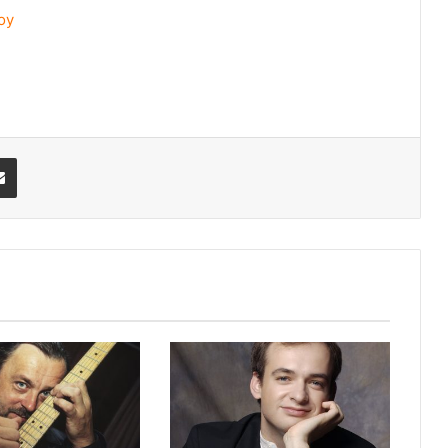
oy
Share via Email