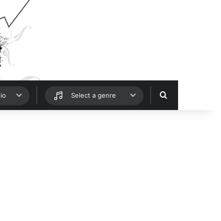
Hledat
io
Select a genre