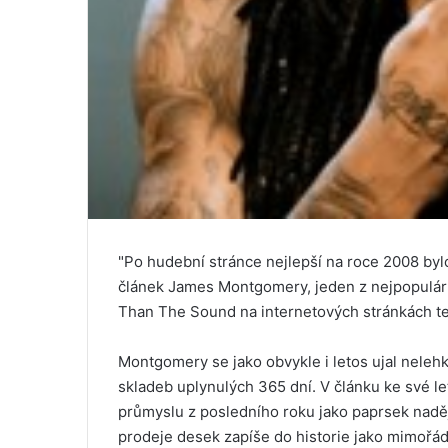
"Po hudební stránce nejlepší na roce 2008 bylo
článek James Montgomery, jeden z nejpopulárn
Than The Sound na internetových stránkách tel
Montgomery se jako obvykle i letos ujal neleh
skladeb uplynulých 365 dní. V článku ke své le
průmyslu z posledního roku jako paprsek naděj
prodeje desek zapíše do historie jako mimořá