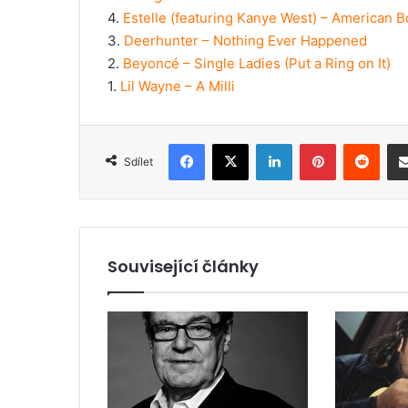
4.
Estelle (featuring Kanye West) – American B
3.
Deerhunter – Nothing Ever Happened
2.
Beyoncé – Single Ladies (Put a Ring on It)
1.
Lil Wayne – A Milli
Facebook
X
LinkedIn
Pinterest
Reddit
Sdílet
Související články