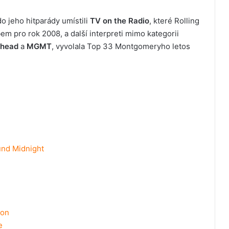
do jeho hitparády umístili
TV on the Radio
, které Rolling
em pro rok 2008, a další interpreti mimo kategorii
shead
a
MGMT
, vyvolala Top 33 Montgomeryho letos
und Midnight
yon
e