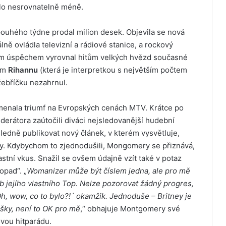
ylo nesrovnatelně méně.
pouhého týdne prodal milion desek. Objevila se nová
tálně ovládla televizní a rádiové stanice, а rockový
svým úspěchem vyrovnal hitům velkých hvězd současné
tom
Rihannu
(která je interpretkou s největším počtem
žebříčku nezahrnul.
amenala triumf na Evropských cenách MTV. Krátce po
rátora zaútočili diváci nejsledovanější hudební
ledně publikovat nový článek, v kterém vysvětluje,
y. Kdybychom to zjednodušili, Mongomery se přiznává,
astní vkus. Snažil se ovšem údajně vzít také v potaz
dopad“. „
Womanizer může být číslem jedna, ale pro mě
eb jejího vlastního Top. Nelze pozorovat žádný progres,
,Oh, wow, co to bylo?!´ okamžik. Jednoduše – Britney je
ušky, není to OK pro mě
,“ obhajuje Montgomery své
vou hitparádu.