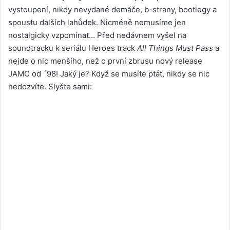
vystoupení, nikdy nevydané demáče, b-strany, bootlegy a
spoustu dalších lahůdek. Nicméně nemusíme jen
nostalgicky vzpomínat… Před nedávnem vyšel na
soundtracku k seriálu Heroes track
All Things Must Pass
a
nejde o nic menšího, než o první zbrusu nový release
JAMC od ´98! Jaký je? Když se musíte ptát, nikdy se nic
nedozvíte. Slyšte sami: