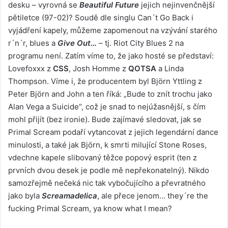
desku – vyrovná se
Beautiful Future
jejich nejinvenčnější
pětiletce (97-02)? Soudě dle singlu Can´t Go Back i
vyjádření kapely, můžeme zapomenout na vzývání starého
r´n´r, blues a
Give Out…
– tj. Riot City Blues 2 na
programu není. Zatím víme to, že jako hosté se představí:
Lovefoxxx z
CSS
, Josh Homme z
QOTSA
a Linda
Thompson. Víme i, že producentem byl Björn Yttling z
Peter Björn and John a ten říká: „Bude to znít trochu jako
Alan Vega a Suicide“, což je snad to nejúžasnější, s čím
mohl přijít (bez ironie). Bude zajímavé sledovat, jak se
Primal Scream podaří vytancovat z jejich legendární dance
minulosti, a také jak Björn, k smrti milující Stone Roses,
vdechne kapele slibovaný těžce popový esprit (ten z
prvních dvou desek je podle mě nepřekonatelný). Nikdo
samozřejmě nečeká nic tak vybočujícího a převratného
jako byla
Screamadelica
, ale přece jenom… they´re the
fucking Primal Scream, ya know what I mean?