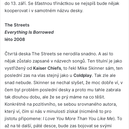
do 13. září. Se šťastnou třináctkou se nejspíš bude nějak
kooperovat i v samotném názvu desky.
The Streets
Everything Is Borrowed
léto 2008
Čtvrtá deska The Streets se nerodila snadno. A asi to
nějak zůstalo zapsané v názvech songů. Ten titulní je jako
vystřižený od
Kaiser Chiefs
, to řekl Mike Skinner sám, ten
poslední zas na vlas stejný jako u
Coldplay
. Tak zle ale
snad nebude. Skinner se nechal slyšet, že moc dobře ví, v
čem byl problém poslední desky a proto mu tahle zabrala
tak dlouhou dobu, ale že se prý máme na co těšit.
Konkrétně na pozitivního, se sebou srovnaného autora,
který ví, čím si nás v minulosti získal (nicméně to pro
jistotu připomene:
I Love You More Than You Like Me
). To
až na té další, páté desce, bude zas bojovat se svými