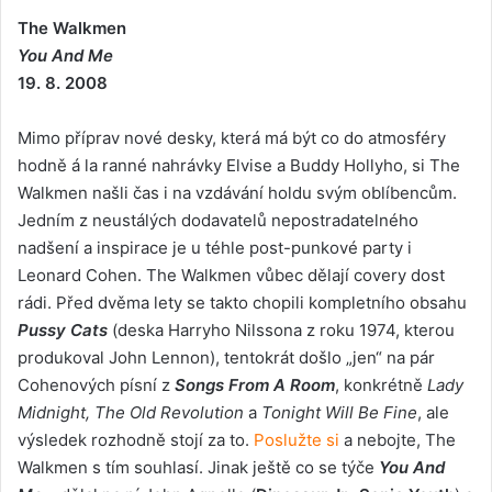
The Walkmen
You And Me
19. 8. 2008
Mimo příprav nové desky, která má být co do atmosféry
hodně á la ranné nahrávky Elvise a Buddy Hollyho, si The
Walkmen našli čas i na vzdávání holdu svým oblíbencům.
Jedním z neustálých dodavatelů nepostradatelného
nadšení a inspirace je u téhle post-punkové party i
Leonard Cohen. The Walkmen vůbec dělají covery dost
rádi. Před dvěma lety se takto chopili kompletního obsahu
Pussy Cats
(deska Harryho Nilssona z roku 1974, kterou
produkoval John Lennon), tentokrát došlo „jen“ na pár
Cohenových písní z
Songs From A Room
, konkrétně
Lady
Midnight, The Old Revolution
a
Tonight Will Be Fine
, ale
výsledek rozhodně stojí za to.
Poslužte si
a nebojte, The
Walkmen s tím souhlasí. Jinak ještě co se týče
You And