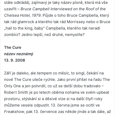
stále odkládá), zajímavý je taky název písně, která má vše
uzavřít –
Bruce Campbell Interviewed on the Roof of the
Chelsea Hotel, 1979
. Půjde o toho Bruce Campbella, který
tak rád glamrock a kterého tak rád Morrissey nebo o Bruce
„hail to the king, baby“ Campbella, kterého tak neradi
zombíci? Jedno lepší, než druhé, nemyslíte?
The Cure
název neznámý
13. 9. 2008
Září je daleko, ale tempem co měsíc, to singl, čekání na
nové The Cure uteče rychle. Jako první přišel na řadu The
Only One a jen potvrdil, co už se delší dobu tradovalo –
Robert Smith je po letech oběma nohama ve svém upbeat
prostoru, stýskání si a děsivé vize si na další čtyři roky
můžeme vesele odpustit. 13. června jsme se ocitli ve
Freakshow
, pak 13. července zas někde jinde a tak dále, až