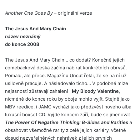
Another One Goes By
– originální verze
The Jesus And Mary Chain
název neznámý
do konce 2008
The Jesus And Mary Chain… co dodat? Konečně jejich
comebacková deska začíná nabírat konkrétních obrysů.
Pomalu, ale přece. Magazínu Uncut řekli, že se na ní už
usilovně pracuje. A následovalo ticho… V podobné mlze
nejasností zůstávají zahaleni i
My Bloody Valentine
,
nicméně do konce roku by oboje mohlo vyjít. Stejně jako
MBV reedice, i JAMC vychází jako předzvěst nového alba
luxusní boxset CD. Vyjde koncem září, bude se jmenovat
The Power Of Negative Thinking: B-Sides and Rarities
a
obsahovat všemožné rarity z celé jejich kariéry, včetně
dosud nezveřejněných nahrávek z jejich prvních