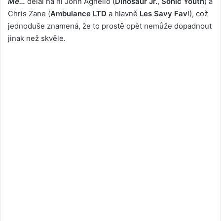
Me…
dělal na ní John Agnello (
Dinosaur Jr.
,
Sonic Youth
) a
Chris Zane (
Ambulance LTD
a hlavně
Les Savy Fav
!), což
jednoduše znamená, že to prostě opět nemůže dopadnout
jinak než skvěle.