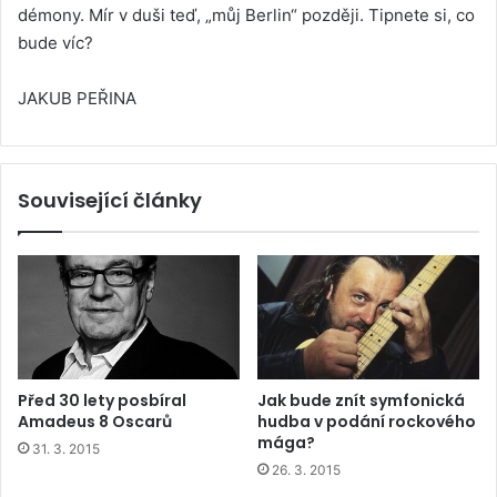
démony. Mír v duši teď, „můj Berlin“ později. Tipnete si, co
bude víc?
JAKUB PEŘINA
Související články
Před 30 lety posbíral
Jak bude znít symfonická
Amadeus 8 Oscarů
hudba v podání rockového
mága?
31. 3. 2015
26. 3. 2015