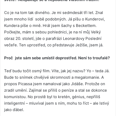
Co je na tom tak divného. Je mi sedmdesát tři let. Znal
jsem mnoho lidí sobě podobných. Já píšu o Kunderovi,
Kundera píše o mně. Hrál jsem šachy s Beckettem.
Počkejte, mám s sebou pohlednici, je na ní můj Velký
obraz 20. století, jde o parafrázi Leonardovy Poslední
večeře. Ten uprostřed, co představuje Ježíše, jsem já.
Proč jste sám sebe umístil doprostřed. Není to troufalé?
Teď budu točit osmý film. Víte, jak jej nazvu? Yo – teda Já.
Bude to snímek chvějivé skromnosti a megalomanie. A
propos Picassa jsem namaloval jako Jidáše. Protože on
zradil umění. Zajímal se příliš o peníze a stal se dokonce
komunistou. No prostě byl to kretén, génius, nepříliš
inteligentní – mluvíval jsem s ním, mohu to říct – ale lstivý
jako ďábel.