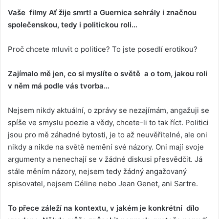
Vaše filmy Ať žije smrt! a Guernica sehrály i značnou
společenskou, tedy i politickou roli…
Proč chcete mluvit o politice? To jste posedlí erotikou?
Zajímalo mě jen, co si myslíte o světě a o tom, jakou roli
v něm má podle vás tvorba…
Nejsem nikdy aktuální, o zprávy se nezajímám, angažuji se
spíše ve smyslu poezie a vědy, chcete-li to tak říct. Politici
jsou pro mě záhadné bytosti, je to až neuvěřitelné, ale oni
nikdy a nikde na světě nemění své názory. Oni mají svoje
argumenty a nenechají se v žádné diskusi přesvědčit. Já
stále měním názory, nejsem tedy žádný angažovaný
spisovatel, nejsem Céline nebo Jean Genet, ani Sartre.
To přece záleží na kontextu, v jakém je konkrétní dílo