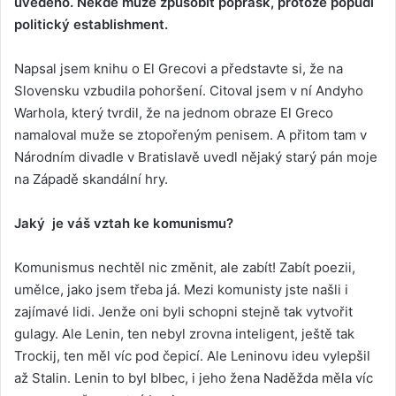
uvedeno. Někde může způsobit poprask, protože popudí
politický establishment.
Napsal jsem knihu o El Grecovi a představte si, že na
Slovensku vzbudila pohoršení. Citoval jsem v ní Andyho
Warhola, který tvrdil, že na jednom obraze El Greco
namaloval muže se ztopořeným penisem. A přitom tam v
Národním divadle v Bratislavě uvedl nějaký starý pán moje
na Západě skandální hry.
Jaký je váš vztah ke komunismu?
Komunismus nechtěl nic změnit, ale zabít! Zabít poezii,
umělce, jako jsem třeba já. Mezi komunisty jste našli i
zajímavé lidi. Jenže oni byli schopni stejně tak vytvořit
gulagy. Ale Lenin, ten nebyl zrovna inteligent, ještě tak
Trockij, ten měl víc pod čepicí. Ale Leninovu ideu vylepšil
až Stalin. Lenin to byl blbec, i jeho žena Naděžda měla víc