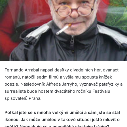
Fernando Arrabal napsal desítky divadelních her, dvanáct
románů, natočil sedm filmů a vyšla mu spousta knížek
poezie. Následovník Alfreda Jarryho, vyznavač patafyziky a
surrealista bude hostem dvacátého ročníku Festivalu
spisovatelů Praha.
Potkal jste se s mnoha velkými umělci a sám jste se stal
ikonou. Jak může umělec v takové situaci ještě mluvit o
světě? Neopakuje se a nepodléhá vlastním frázím?