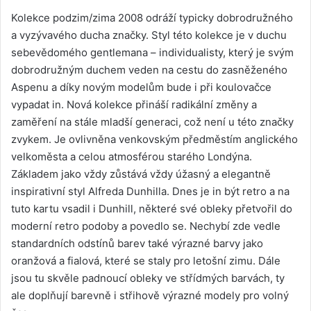
Kolekce podzim/zima 2008 odráží typicky dobrodružného
a vyzývavého ducha značky. Styl této kolekce je v duchu
sebevědomého gentlemana – individualisty, který je svým
dobrodružným duchem veden na cestu do zasněženého
Aspenu a díky novým modelům bude i při koulovačce
vypadat in. Nová kolekce přináší radikální změny a
zaměření na stále mladší generaci, což není u této značky
zvykem. Je ovlivněna venkovským předměstím anglického
velkoměsta a celou atmosférou starého Londýna.
Základem jako vždy zůstává vždy úžasný a elegantně
inspirativní styl Alfreda Dunhilla. Dnes je in být retro a na
tuto kartu vsadil i Dunhill, některé své obleky přetvořil do
moderní retro podoby a povedlo se. Nechybí zde vedle
standardních odstínů barev také výrazné barvy jako
oranžová a fialová, které se staly pro letošní zimu. Dále
jsou tu skvěle padnoucí obleky ve střídmých barvách, ty
ale doplňují barevně i střihově výrazné modely pro volný