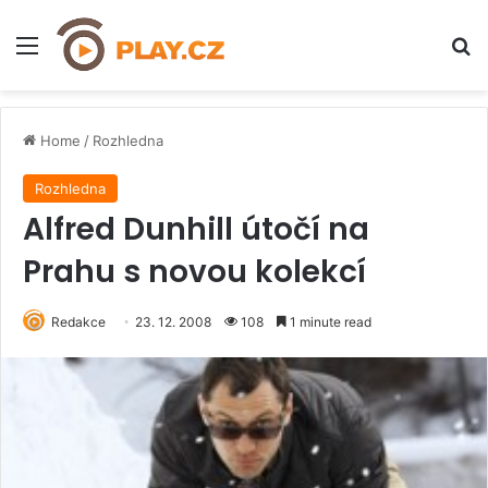
Menu
H
Home
/
Rozhledna
Rozhledna
Alfred Dunhill útočí na
Prahu s novou kolekcí
Redakce
23. 12. 2008
108
1 minute read