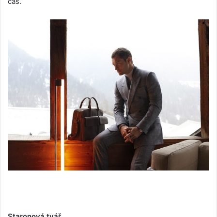
čas.
Staronová tvář