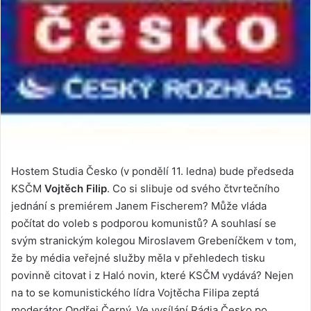
Hostem Studia Česko (v pondělí 11. ledna) bude předseda
KSČM
Vojtěch Filip
. Co si slibuje od svého čtvrtečního
jednání s premiérem Janem Fischerem? Může vláda
počítat do voleb s podporou komunistů? A souhlasí se
svým stranickým kolegou Miroslavem Grebeníčkem v tom,
že by média veřejné služby měla v přehledech tisku
povinně citovat i z Haló novin, které KSČM vydává? Nejen
na to se komunistického lídra Vojtěcha Filipa zeptá
moderátor Ondřej Černý. Ve vysílání Rádia Česko po