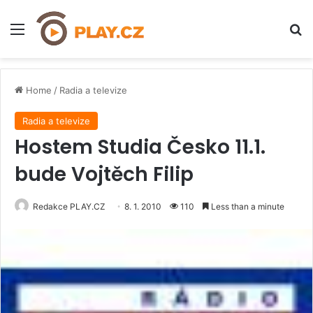
Menu
H
Home
/
Radia a televize
Radia a televize
Hostem Studia Česko 11.1.
bude Vojtěch Filip
Redakce PLAY.CZ
8. 1. 2010
110
Less than a minute