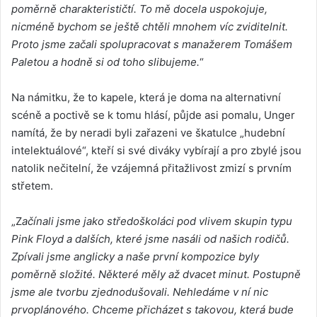
poměrně charakterističtí. To mě docela uspokojuje,
nicméně bychom se ještě chtěli mnohem víc zviditelnit.
Proto jsme začali spolupracovat s manažerem Tomášem
Paletou a hodně si od toho slibujeme.
“
Na námitku, že to kapele, která je doma na alternativní
scéně a poctivě se k tomu hlásí, půjde asi pomalu, Unger
namítá, že by neradi byli zařazeni ve škatulce „hudební
intelektuálové“, kteří si své diváky vybírají a pro zbylé jsou
natolik nečitelní, že vzájemná přitažlivost zmizí s prvním
střetem.
„Z
ačínali jsme jako středoškoláci pod vlivem skupin typu
Pink Floyd a dalších, které jsme nasáli od našich rodičů.
Zpívali jsme anglicky a naše první kompozice byly
poměrně složité. Některé měly až dvacet minut. Postupně
jsme ale tvorbu zjednodušovali. Nehledáme v ní nic
prvoplánového. Chceme přicházet s takovou, která bude