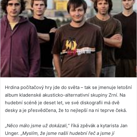
Hrdina počítačový hry jde do světa – tak se jmenuje letošní
album kladenské akusticko-alternativní skupiny Zrní. Na
hudební scéně je deset let, ve své diskografii má dvě
desky a je přesvědčena, že to nejlepší na ni teprve čeká.
„
Něco málo jsme už dokázali,
“ říká zpěvák a kytarista Jan
Unger. „
Myslím, že jsme našli hudební řeč a jsme jí