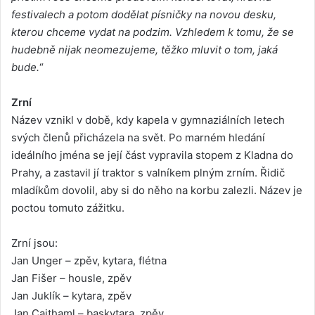
festivalech a potom dodělat písničky na novou desku,
kterou chceme vydat na podzim. Vzhledem k tomu, že se
hudebně nijak neomezujeme, těžko mluvit o tom, jaká
bude.
“
Zrní
Název vznikl v době, kdy kapela v gymnaziálních letech
svých členů přicházela na svět. Po marném hledání
ideálního jména se její část vypravila stopem z Kladna do
Prahy, a zastavil jí traktor s valníkem plným zrním. Řidič
mladíkům dovolil, aby si do něho na korbu zalezli. Název je
poctou tomuto zážitku.
Zrní jsou:
Jan Unger – zpěv, kytara, flétna
Jan Fišer – housle, zpěv
Jan Juklík – kytara, zpěv
Jan Caithaml – baskytara, zpěv