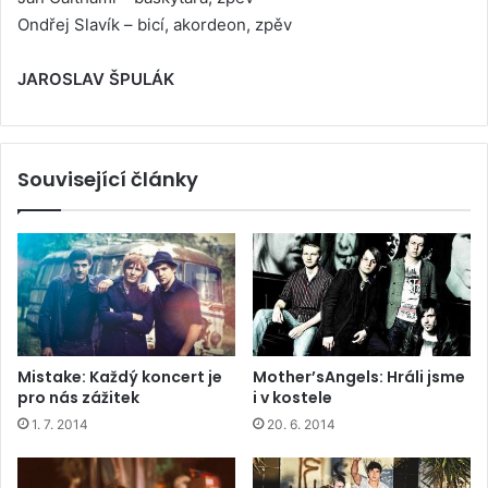
Ondřej Slavík – bicí, akordeon, zpěv
JAROSLAV ŠPULÁK
Související články
Mistake: Každý koncert je
Mother’sAngels: Hráli jsme
pro nás zážitek
i v kostele
1. 7. 2014
20. 6. 2014