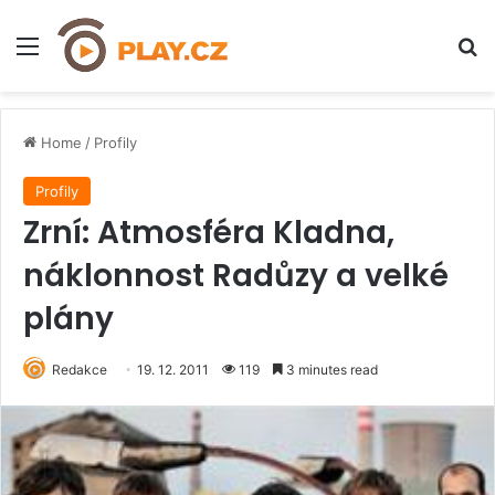
Menu
H
Home
/
Profily
Profily
Zrní: Atmosféra Kladna,
náklonnost Radůzy a velké
plány
Redakce
19. 12. 2011
119
3 minutes read