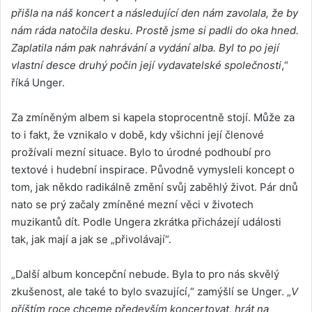
přišla na náš koncert a následující den nám zavolala, že by
nám ráda natočila desku. Prostě jsme si padli do oka hned.
Zaplatila nám pak nahrávání a vydání alba. Byl to po její
vlastní desce druhý počin její vydavatelské společnosti
,“
říká Unger.
Za zmíněným albem si kapela stoprocentně stojí. Může za
to i fakt, že vznikalo v době, kdy všichni její členové
prožívali mezní situace. Bylo to úrodné podhoubí pro
textové i hudební inspirace. Původně vymysleli koncept o
tom, jak někdo radikálně změní svůj zaběhlý život. Pár dnů
nato se prý začaly zmíněné mezní věci v životech
muzikantů dít. Podle Ungera zkrátka přicházejí události
tak, jak mají a jak se „přivolávají“.
„Další album koncepční nebude. Byla to pro nás skvělý
zkušenost, ale také to bylo svazující,“ zamýšlí se Unger. „
V
příštím roce chceme především koncertovat, hrát na