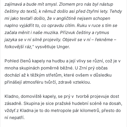
zajímavá a bude mít smysl. Zlomem pro nás byl nástup
češtiny do textů, k němuž došlo asi před čtyřmi lety. Tehdy
mi jako textaři došlo, že v angličtině nejsem schopen
naplno vyjádřit to, co opravdu cítím. Ruku v ruce s tím se
začala měnit i naše muzika. Přízvuk češtiny a rytmus
jazyka se v ní silně projevily. Objevil se v ní – řekněme –
folkovější ráz,
“ vysvětluje Unger.
Pohled členů kapely na hudbu a její vlivy se různí, což je v
mnoha skupinách poměrně běžné. U Zrní prý občas
dochází až k těžkým střetům, které ovšem v důsledku
přinášejí atmosféru tvůrčí, zdravě vzteklou.
Kladno, domoviště kapely, se prý v tvorbě projevuje dost
zásadně. Skupina je sice pražské hudební scéně na dosah,
vždyť z Kladna je to do metropole pár kilometrů, přesto do
ní nepatří.