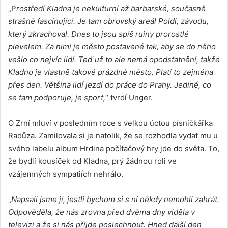
„P
rostředí Kladna je nekulturní až barbarské, současně
strašně fascinující. Je tam obrovský areál Poldi, závodu,
který zkrachoval. Dnes to jsou spíš ruiny prorostlé
plevelem. Za nimi je město postavené tak, aby se do něho
vešlo co nejvíc lidí. Teď už to ale nemá opodstatnění, takže
Kladno je vlastně takové prázdné město. Platí to zejména
přes den. Většina lidí jezdí do práce do Prahy. Jediné, co
se tam podporuje, je sport,
“ tvrdí Unger.
O Zrní mluví v posledním roce s velkou úctou písničkářka
Radůza. Zamilovala si je natolik, že se rozhodla vydat mu u
svého labelu album Hrdina počítačový hry jde do světa. To,
že bydlí kousíček od Kladna, prý žádnou roli ve
vzájemných sympatiích nehrálo.
„
Napsali jsme jí, jestli bychom si s ní někdy nemohli zahrát.
Odpověděla, že nás zrovna před dvěma dny viděla v
televizi a že si nás přijde poslechnout. Hned další den