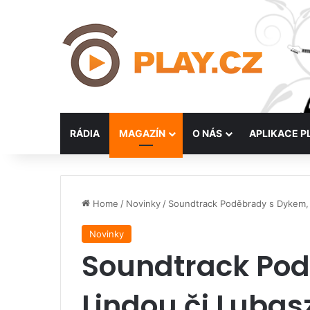
RÁDIA
MAGAZÍN
O NÁS
APLIKACE P
Home
/
Novinky
/
Soundtrack Poděbrady s Dykem, 
Novinky
Soundtrack Pod
Lindou či Luba