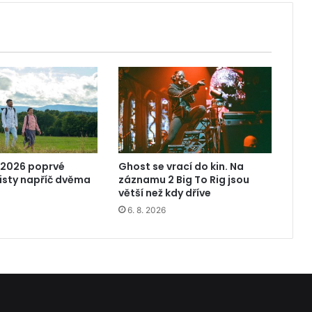
 2026 poprvé
Ghost se vrací do kin. Na
risty napříč dvěma
záznamu 2 Big To Rig jsou
větší než kdy dříve
6. 8. 2026