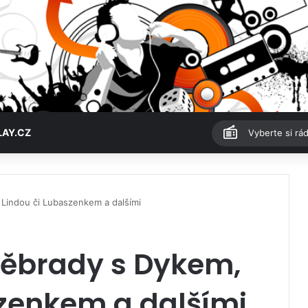
LAY.CZ
Vyberte si rád
Lindou či Lubaszenkem a dalšími
ěbrady s Dykem,
szenkem a dalšími