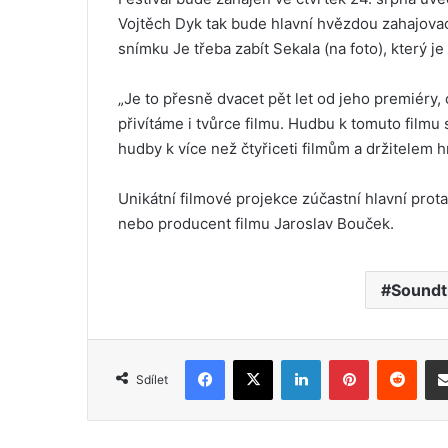
Vojtěch Dyk tak bude hlavní hvězdou zahajova
snímku Je třeba zabít Sekala (na foto), který j
„Je to přesně dvacet pět let od jeho premiéry
přivítáme i tvůrce filmu. Hudbu k tomuto filmu 
hudby k více než čtyřiceti filmům a držitelem 
Unikátní filmové projekce zúčastní hlavní prot
nebo producent filmu Jaroslav Bouček.
Soundt
Facebook
X
LinkedIn
Pinterest
Reddit
Sdílet