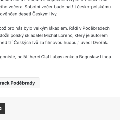
cího večera. Sobotní večer bude patřit česko-polskému
e ověnčen deseti Českými lvy.
, což pro nás bylo velkým lákadlem. Rádi v Poděbradech
složil polský skladatel Michal Lorenc, který je autorem
hned tří Českých lvů za filmovou hudbu,“ uvedl Dvořák.
agonisté, polští herci Olaf Lubaszenko a Bogusław Linda
rack Poděbrady
Share via Email