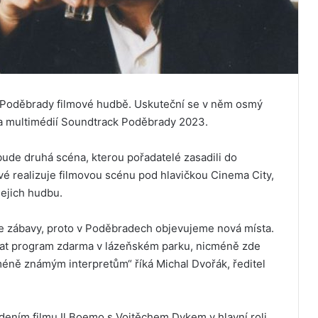
o Poděbrady filmové hudbě. Uskuteční se v něm osmý
 a multimédií Soundtrack Poděbrady 2023.
bude druhá scéna, kterou pořadatelé zasadili do
vé realizuje filmovou scénu pod hlavičkou Cinema City,
jejich hudbu.
e zábavy, proto v Poděbradech objevujeme nová místa.
at program zdarma v lázeňském parku, nicméně zde
éně známým interpretům“ říká Michal Dvořák, ředitel
dením filmu Il Boemo s Vojtěchem Dykem v hlavní roli.