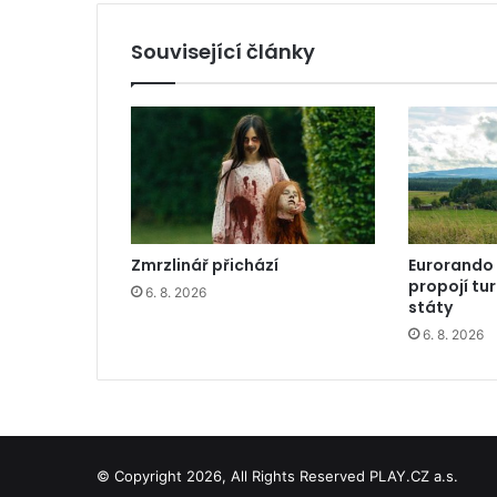
Související články
Zmrzlinář přichází
Eurorando
propojí tu
6. 8. 2026
státy
6. 8. 2026
© Copyright 2026, All Rights Reserved PLAY.CZ a.s.