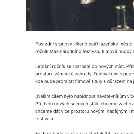
Poslední srpnový víkend patří lázeňské měst
ročník Mezinárodního festivalu filmové hudby
Letošní ročník se rozroste do nových míst. Při
prostoru zámecké zahrady. Festival navíc popr
kde bude promítat filmové tituly s důrazem na 
„Naším cílem bylo nabídnout návštěvníkům víc
Při dvou nových scénách stále chceme zachov
chceme dát více prostoru novým, nadějným i m
festivalu.
Festival bude zahájen ve čtvrtek 24. srpna uve