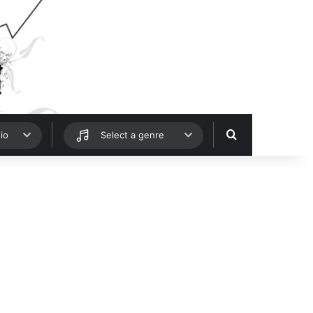
Hledat
io
Select a genre