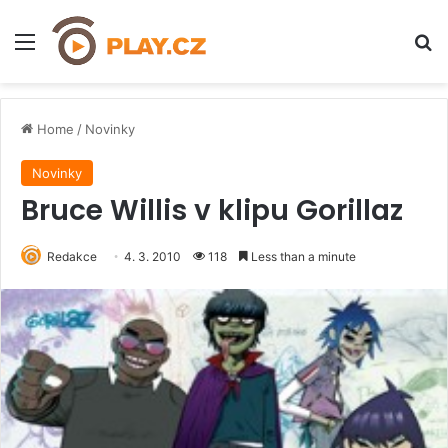
Menu
H
Home
/
Novinky
Novinky
Bruce Willis v klipu Gorillaz
Redakce
4. 3. 2010
118
Less than a minute