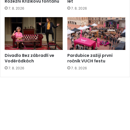
Rozezní Křižíkovu fontánu
let
7. 8. 2026
7. 8. 2026
Divadlo Bez zábradlí ve
Pardubice zažijí první
Voděrádkách
ročník VUCH festu
7. 8. 2026
7. 8. 2026