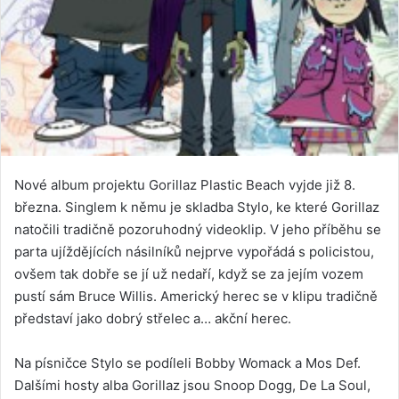
Nové album projektu Gorillaz Plastic Beach vyjde již 8.
března. Singlem k němu je skladba Stylo, ke které Gorillaz
natočili tradičně pozoruhodný videoklip. V jeho příběhu se
parta ujíždějících násilníků nejprve vypořádá s policistou,
ovšem tak dobře se jí už nedaří, když se za jejím vozem
pustí sám Bruce Willis. Americký herec se v klipu tradičně
představí jako dobrý střelec a… akční herec.
Na písničce Stylo se podíleli Bobby Womack a Mos Def.
Dalšími hosty alba Gorillaz jsou Snoop Dogg, De La Soul,