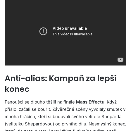
Anti-alias: Kampaň za lepší
konec
Fanoušci se dlouho těšili na finále
Mass Effectu
. Když
přišlo, začali se bouřit. Závěrečné scény vyvolaly smutek v
mnoha hráčích, kteří si budovali svého velitele Sheparda
(velitelku Shepardovou) od prvního dílu. Nesmyslný konec,