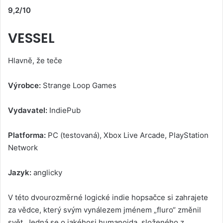
9,2/10
VESSEL
Hlavně, že teče
Výrobce:
Strange Loop Games
Vydavatel:
IndiePub
Platforma:
PC (testovaná), Xbox Live Arcade, PlayStation
Network
Jazyk:
anglicky
V této dvourozměrné logické indie hopsačce si zahrajete
za vědce, který svým vynálezem jménem „fluro“ změnil
svět. Jedná se o jakéhosi humanoida, složeného z