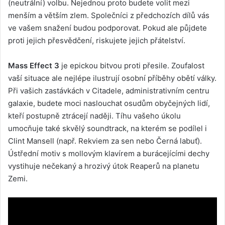
(neutrální) volbu. Nejednou proto budete volit mezi
menším a větším zlem. Společníci z předchozích dílů vás
ve vašem snažení budou podporovat. Pokud ale půjdete
proti jejich přesvědčení, riskujete jejich přátelství.
Mass Effect 3
je epickou bitvou proti přesile. Zoufalost
vaší situace ale nejlépe ilustrují osobní příběhy obětí války.
Při vašich zastávkách v Citadele, administrativním centru
galaxie, budete moci naslouchat osudům obyčejných lidí,
kteří postupně ztrácejí naději. Tíhu vašeho úkolu
umocňuje také skvělý soundtrack, na kterém se podílel i
Clint Mansell (např. Rekviem za sen nebo Černá labuť).
Ústřední motiv s mollovým klavírem a burácejícími dechy
vystihuje nečekaný a hrozivý útok Reaperů na planetu
Zemi.