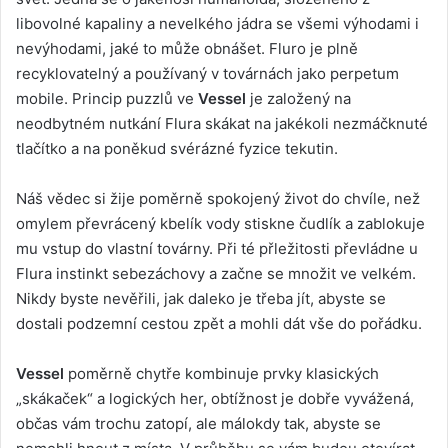
libovolné kapaliny a nevelkého jádra se všemi výhodami i
nevýhodami, jaké to může obnášet. Fluro je plně
recyklovatelný a používaný v továrnách jako perpetum
mobile. Princip puzzlů ve
Vessel
je založený na
neodbytném nutkání Flura skákat na jakékoli nezmáčknuté
tlačítko a na poněkud svérázné fyzice tekutin.
Náš vědec si žije poměrně spokojený život do chvíle, než
omylem převrácený kbelík vody stiskne čudlík a zablokuje
mu vstup do vlastní továrny. Při té přležitosti převládne u
Flura instinkt sebezáchovy a začne se množit ve velkém.
Nikdy byste nevěřili, jak daleko je třeba jít, abyste se
dostali podzemní cestou zpět a mohli dát vše do pořádku.
Vessel
poměrně chytře kombinuje prvky klasických
„skákaček“ a logických her, obtížnost je dobře vyvážená,
občas vám trochu zatopí, ale málokdy tak, abyste se