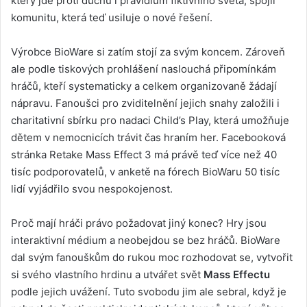
který jde proti duchu i pravidlům fiktivního světa, spojil
komunitu, která teď usiluje o nové řešení.
Výrobce BioWare si zatím stojí za svým koncem. Zároveň
ale podle tiskových prohlášení naslouchá připomínkám
hráčů, kteří systematicky a celkem organizovaně žádají
nápravu. Fanoušci pro zviditelnění jejich snahy založili i
charitativní sbírku pro nadaci Child’s Play, která umožňuje
dětem v nemocnicích trávit čas hraním her. Facebooková
stránka Retake Mass Effect 3 má právě teď více než 40
tisíc podporovatelů, v anketě na fórech BioWaru 50 tisíc
lidí vyjádřilo svou nespokojenost.
Proč mají hráči právo požadovat jiný konec? Hry jsou
interaktivní médium a neobejdou se bez hráčů. BioWare
dal svým fanouškům do rukou moc rozhodovat se, vytvořit
si svého vlastního hrdinu a utvářet svět
Mass Effectu
podle jejich uvážení. Tuto svobodu jim ale sebral, když je