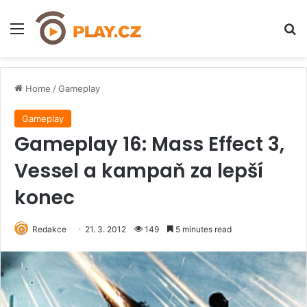
Menu
H
Home
/
Gameplay
Gameplay
Gameplay 16: Mass Effect 3,
Vessel a kampaň za lepší
konec
Redakce
21. 3. 2012
149
5 minutes read