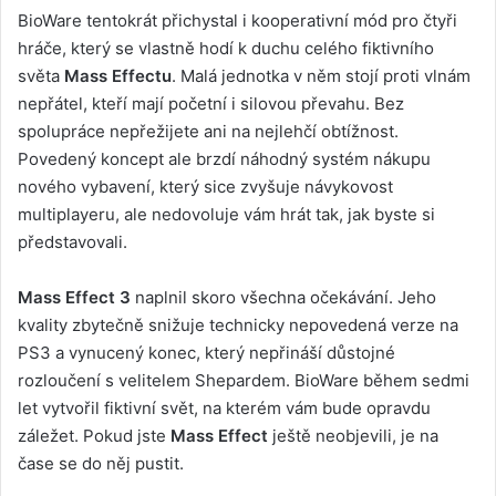
BioWare tentokrát přichystal i kooperativní mód pro čtyři
hráče, který se vlastně hodí k duchu celého fiktivního
světa
Mass Effectu
. Malá jednotka v něm stojí proti vlnám
nepřátel, kteří mají početní i silovou převahu. Bez
spolupráce nepřežijete ani na nejlehčí obtížnost.
Povedený koncept ale brzdí náhodný systém nákupu
nového vybavení, který sice zvyšuje návykovost
multiplayeru, ale nedovoluje vám hrát tak, jak byste si
představovali.
Mass Effect 3
naplnil skoro všechna očekávání. Jeho
kvality zbytečně snižuje technicky nepovedená verze na
PS3 a vynucený konec, který nepřináší důstojné
rozloučení s velitelem Shepardem. BioWare během sedmi
let vytvořil fiktivní svět, na kterém vám bude opravdu
záležet. Pokud jste
Mass Effect
ještě neobjevili, je na
čase se do něj pustit.