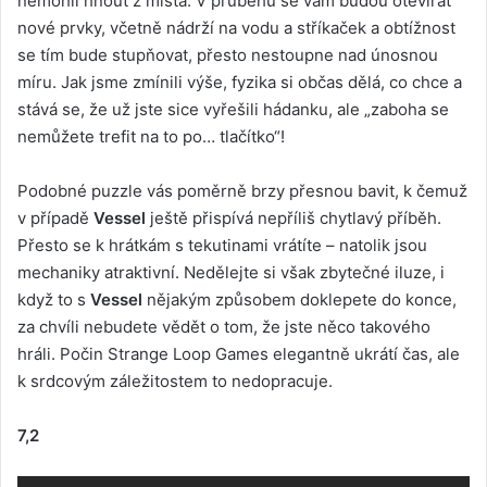
nemohli hnout z místa. V průběhu se vám budou otevírat
nové prvky, včetně nádrží na vodu a stříkaček a obtížnost
se tím bude stupňovat, přesto nestoupne nad únosnou
míru. Jak jsme zmínili výše, fyzika si občas dělá, co chce a
stává se, že už jste sice vyřešili hádanku, ale „zaboha se
nemůžete trefit na to po… tlačítko“!
Podobné puzzle vás poměrně brzy přesnou bavit, k čemuž
v případě
Vessel
ještě přispívá nepříliš chytlavý příběh.
Přesto se k hrátkám s tekutinami vrátíte – natolik jsou
mechaniky atraktivní. Nedělejte si však zbytečné iluze, i
když to s
Vessel
nějakým způsobem doklepete do konce,
za chvíli nebudete vědět o tom, že jste něco takového
hráli. Počin Strange Loop Games elegantně ukrátí čas, ale
k srdcovým záležitostem to nedopracuje.
7,2