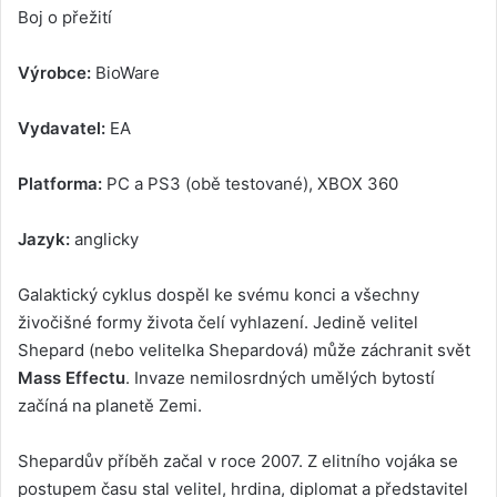
Boj o přežití
Výrobce:
BioWare
Vydavatel:
EA
Platforma:
PC a PS3 (obě testované), XBOX 360
Jazyk:
anglicky
Galaktický cyklus dospěl ke svému konci a všechny
živočišné formy života čelí vyhlazení. Jedině velitel
Shepard (nebo velitelka Shepardová) může záchranit svět
Mass Effectu
. Invaze nemilosrdných umělých bytostí
začíná na planetě Zemi.
Shepardův příběh začal v roce 2007. Z elitního vojáka se
postupem času stal velitel, hrdina, diplomat a představitel