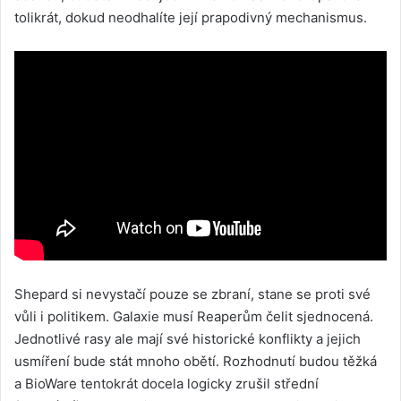
tolikrát, dokud neodhalíte její prapodivný mechanismus.
Shepard si nevystačí pouze se zbraní, stane se proti své
vůli i politikem. Galaxie musí Reaperům čelit sjednocená.
Jednotlivé rasy ale mají své historické konflikty a jejich
usmíření bude stát mnoho obětí. Rozhodnutí budou těžká
a BioWare tentokrát docela logicky zrušil střední