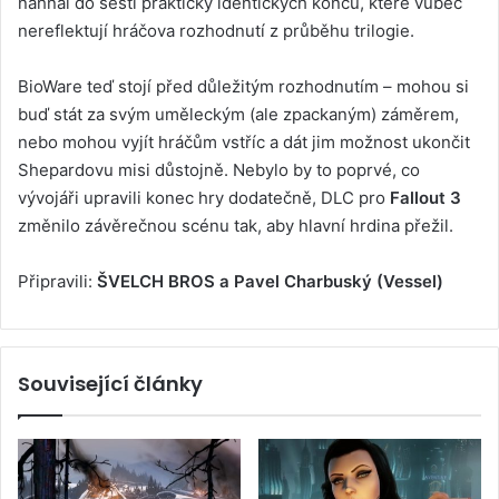
nahnal do šesti prakticky identických konců, které vůbec
nereflektují hráčova rozhodnutí z průběhu trilogie.
BioWare teď stojí před důležitým rozhodnutím – mohou si
buď stát za svým uměleckým (ale zpackaným) záměrem,
nebo mohou vyjít hráčům vstříc a dát jim možnost ukončit
Shepardovu misi důstojně. Nebylo by to poprvé, co
vývojáři upravili konec hry dodatečně, DLC pro
Fallout 3
změnilo závěrečnou scénu tak, aby hlavní hrdina přežil.
Připravili:
ŠVELCH BROS a Pavel Charbuský (Vessel)
Související články