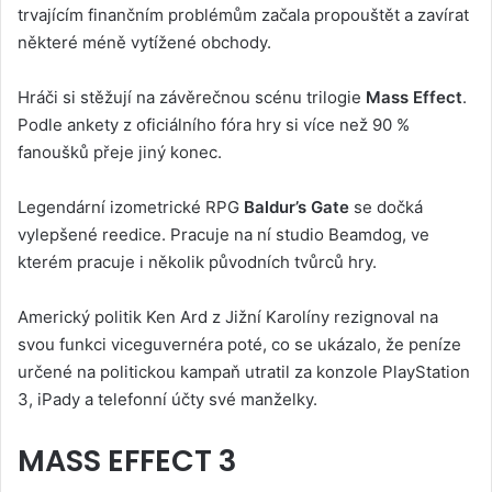
trvajícím finančním problémům začala propouštět a zavírat
některé méně vytížené obchody.
Hráči si stěžují na závěrečnou scénu trilogie
Mass Effect
.
Podle ankety z oficiálního fóra hry si více než 90 %
fanoušků přeje jiný konec.
Legendární izometrické RPG
Baldur’s Gate
se dočká
vylepšené reedice. Pracuje na ní studio Beamdog, ve
kterém pracuje i několik původních tvůrců hry.
Americký politik Ken Ard z Jižní Karolíny rezignoval na
svou funkci viceguvernéra poté, co se ukázalo, že peníze
určené na politickou kampaň utratil za konzole PlayStation
3, iPady a telefonní účty své manželky.
MASS EFFECT 3