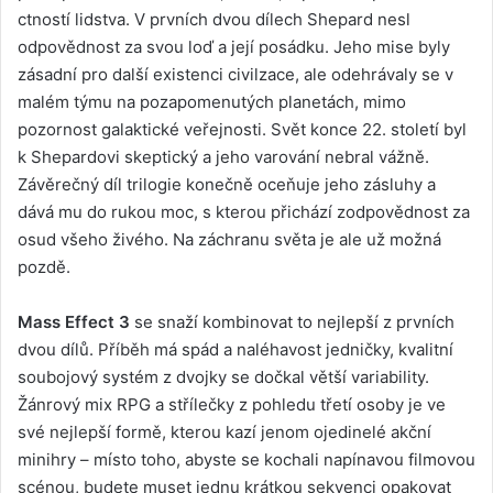
ctností lidstva. V prvních dvou dílech Shepard nesl
odpovědnost za svou loď a její posádku. Jeho mise byly
zásadní pro další existenci civilzace, ale odehrávaly se v
malém týmu na pozapomenutých planetách, mimo
pozornost galaktické veřejnosti. Svět konce 22. století byl
k Shepardovi skeptický a jeho varování nebral vážně.
Závěrečný díl trilogie konečně oceňuje jeho zásluhy a
dává mu do rukou moc, s kterou přichází zodpovědnost za
osud všeho živého. Na záchranu světa je ale už možná
pozdě.
Mass Effect 3
se snaží kombinovat to nejlepší z prvních
dvou dílů. Příběh má spád a naléhavost jedničky, kvalitní
soubojový systém z dvojky se dočkal větší variability.
Žánrový mix RPG a střílečky z pohledu třetí osoby je ve
své nejlepší formě, kterou kazí jenom ojedinelé akční
minihry – místo toho, abyste se kochali napínavou filmovou
scénou, budete muset jednu krátkou sekvenci opakovat