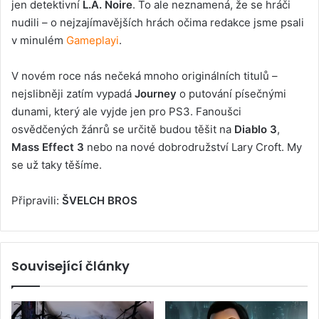
jen detektivní
L.A. Noire
. To ale neznamená, že se hráči
nudili – o nejzajímavějších hrách očima redakce jsme psali
v minulém
Gameplayi
.
V novém roce nás nečeká mnoho originálních titulů –
nejslibněji zatím vypadá
Journey
o putování písečnými
dunami, který ale vyjde jen pro PS3. Fanoušci
osvědčených žánrů se určitě budou těšit na
Diablo 3
,
Mass Effect 3
nebo na nové dobrodružství Lary Croft. My
se už taky těšíme.
Připravili:
ŠVELCH BROS
Související články