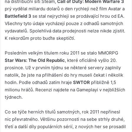
na distribuční síti Steam,
Call of Duty: Modern Warfare 3
prý vydělal miliardu dolarů o den rychleji než film Avatar a
Battlefield 3
se stal nejrychleji se prodávající hrou od EA.
Všechny tyto údaje vycházejí pouze z odhadů samotných
vydavatelů. Spolehlivá data prodejnosti nelze nikde zjistit.
K rekordům proto buďte skeptičtí.
Posledním velkým titulem roku 2011 se stalo MMORPG
Star Wars: The Old Republic
, které oficiálně vyšlo 20.
prosince. Už v prvním týdnu se některé servery zaplnily
natolik, že jste na přilhášení do hry museli čekat i několik
hodin. Podle odhadů zatím hraje
SWTOR
přibližně 1,5
milionu hráčů. Recenzi najdete na Gameplayi v nejbližších
týdnech.
Co se týče herních titulů samotných, rok 2011 nepřinesl
nic převratného. Většinu pozornosti na sebe strhly druhé,
třetí a další díly populárních sérií, z nových her se prosadil