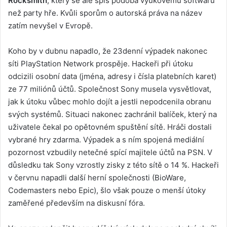
Rocksmith
, který se ale spíš podobá výukovému softwaru
než party hře. Kvůli sporům o autorská práva na název
zatím nevyšel v Evropě.
Koho by v dubnu napadlo, že 23denní výpadek nakonec
síti PlayStation Network prospěje. Hackeři při útoku
odcizili osobní data (jména, adresy i čísla platebních karet)
ze 77 miliónů účtů. Společnost Sony musela vysvětlovat,
jak k útoku vůbec mohlo dojít a jestli nepodcenila obranu
svých systémů. Situaci nakonec zachránil balíček, který na
uživatele čekal po opětovném spuštění sítě. Hráči dostali
vybrané hry zdarma. Výpadek a s ním spojená mediální
pozornost vzbudily netečné spící majitele účtů na PSN. V
důsledku tak Sony vzrostly zisky z této sítě o 14 %. Hackeři
v červnu napadli další herní společnosti (BioWare,
Codemasters nebo Epic), šlo však pouze o menší útoky
zaměřené především na diskusní fóra.