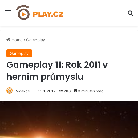
Menu
H
Home
/
Gameplay
Gameplay
Gameplay 11: Rok 2011 v
herním průmyslu
Redakce
11. 1. 2012
206
3 minutes read