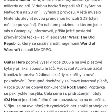
miliardy dolarů. V dubnu hackeři napadli síť PlayStation
Network a na 23 dní ji vyřadili z provozu. V létě muselo
Nintendo zlevnit novou přenosnou konzoli 3DS (čtyři
měsíce po vydání). Po nabitém podzimu, o kterém jsme
vás v Gameplayi informovali, přišla ještě poslední
předvánoční tečka – sci-fi epos
Star Wars: The Old
Republic
, který se snaží narušit hegemonii
World of
Warcraft
na poli MMORPG.
Guitar Hero
poprvé vyšel v roce 2005 a na své plastové
kytary přilákal spoustu hráčů. Vydavatel Activision začal
frančízu intenzivně ždímat a každý rok přibylo nové
pokračování. Postupně docházely zajímavé kytarové písně,
v roce 2007 se objevil konkurenční
Rock Band
. Poptávka
se pak rychle nasytila. Celá série i s přidruženými tituly
(
DJ Hero
) je od letošního února pozastavena na neurčito.
V říjnu se na uvolněný trh rytmických her snažil probojovat