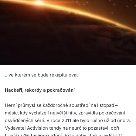
…ve kterém se bude rekapitulovat
Hackeři, rekordy a pokračování
Herní průmysl se každoročně soustředí na listopad –
měsíc, kdy vycházejí největší hity, zpravidla pokračování
osvědčených sérií. V roce 2011 ale bylo rušno už od února.
Vydavatel Activision tehdy na neurčito pozastavil obří
frančízu
Guitar Hero
, která do té doby stačila vydělat tři