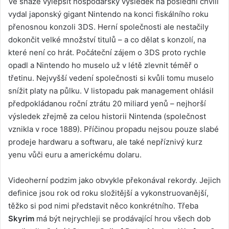
Ve snaze vylepšit hospodářský výsledek na poslední chvíli
vydal japonský gigant Nintendo na konci fiskálního roku
přenosnou konzoli 3DS. Herní společnosti ale nestačily
dokončit velké množství titulů – a co dělat s konzolí, na
které není co hrát. Počáteční zájem o 3DS proto rychle
opadl a Nintendo ho muselo už v létě zlevnit téměř o
třetinu. Nejvyšší vedení společnosti si kvůli tomu muselo
snížit platy na půlku. V listopadu pak management ohlásil
předpokládanou roční ztrátu 20 miliard yenů – nejhorší
výsledek zřejmě za celou historii Nintenda (společnost
vznikla v roce 1889). Příčinou propadu nejsou pouze slabé
prodeje hardwaru a softwaru, ale také nepříznivý kurz
yenu vůči euru a americkému dolaru.
Videoherní podzim jako obvykle překonával rekordy. Jejich
definice jsou rok od roku složitější a vykonstruovanější,
těžko si pod nimi představit něco konkrétního. Třeba
Skyrim
má být nejrychleji se prodávající hrou všech dob