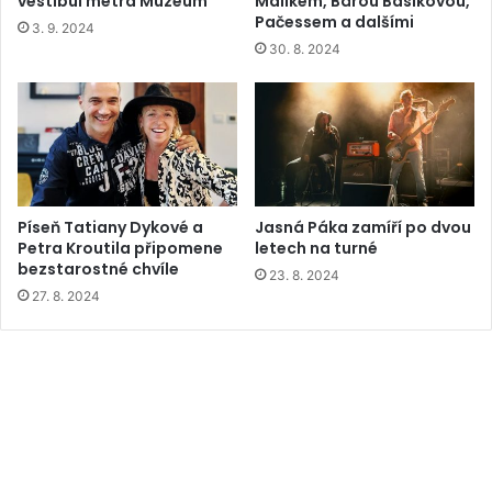
vestibul metra Muzeum
Malíkem, Bárou Basikovou,
Pačessem a dalšími
3. 9. 2024
30. 8. 2024
Píseň Tatiany Dykové a
Jasná Páka zamíří po dvou
Petra Kroutila připomene
letech na turné
bezstarostné chvíle
23. 8. 2024
27. 8. 2024