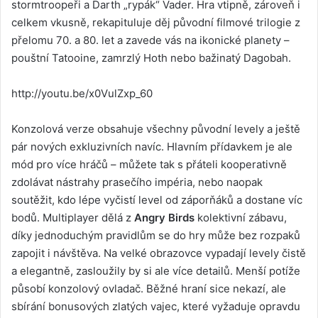
stormtroopeři a Darth „rypák“ Vader. Hra vtipně, zároveň i
celkem vkusně, rekapituluje děj původní filmové trilogie z
přelomu 70. a 80. let a zavede vás na ikonické planety –
pouštní Tatooine, zamrzlý Hoth nebo bažinatý Dagobah.
http://youtu.be/x0VulZxp_60
Konzolová verze obsahuje všechny původní levely a ještě
pár nových exkluzivních navíc. Hlavním přídavkem je ale
mód pro více hráčů – můžete tak s přáteli kooperativně
zdolávat nástrahy prasečího impéria, nebo naopak
soutěžit, kdo lépe vyčistí level od záporňáků a dostane víc
bodů. Multiplayer dělá z
Angry Birds
kolektivní zábavu,
díky jednoduchým pravidlům se do hry může bez rozpaků
zapojit i návštěva. Na velké obrazovce vypadají levely čistě
a elegantně, zasloužily by si ale více detailů. Menší potíže
působí konzolový ovladač. Běžné hraní sice nekazí, ale
sbírání bonusových zlatých vajec, které vyžaduje opravdu