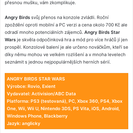
přesnou mušku, vám zkomplikuje.
Angry Birds
svůj přenos na konzole zvládli. Roční
zpoždění oproti mobilní a PC verzi a cena okolo 700 Kč ale
odradí mnoho potenciálních zájemců.
Angry Birds Star
Wars
je skvěla odpočinková hra a mód pro více hráčů jí jen
prospěl. Konzolové balení je ale určeno nováčkům, kteří se
díky němu mohou ve velkém rozlišení a v mnoha levelech
seznámit s jednou nejpopulárnějších herních sérií.
ANGRY BIRDS STAR WARS
Výrobce: Rovio, Exient
Vydavatel: Activision/ABC Data
Platforma: PS3 (testovaná), PC, Xbox 360, PS4, Xbox
One, Wii, Wii U, Nintendo 3DS, PS Vita, iOS, Android,
Windows Phone, Blackberry
Jazyk: anglicky