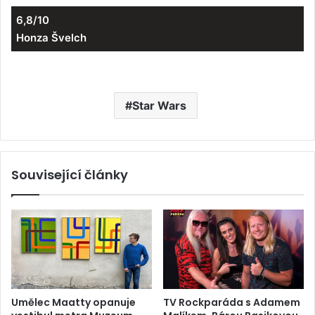
6,8/10
Honza Švelch
Star Wars
Související články
Umělec Maatty opanuje
TV Rockparáda s Adamem