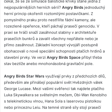
čekal, že se ze simulace balistické křivky stane jedna z
nejpopulárnějších herních sérií?
Angry Birds
jednoduchý
herní princip okořenili roztomilými postavičkami. Z
pomyslného praku proto nestřílíte fádní kameny, ale
rozezlené opeřence, kteří páchají prasečí genocidu. V
praxi se hráči snaží zasáhnout slabiny v architektuře
prasečích bunkrů a zavalit všechny nepřátele nebo je
přímo zasáhnout. Základní koncept vývojáři postupně
obohacovali o nové speciální schopnosti ptačích hrdinů a
stavební prvky. Ve verzi
Angry Birds Space
přibyl třeba
stav beztíže anebo mnohonásobná gravitační pole.
Angry Birds Star Wars
využívají prvky z předchozích dílů,
především ale přinášejí populární svět Hvězdných válek
George Lucase. Mezi vašimi svěřenci tak najdete ptačího
Luka Skywalkera se světelným mečem, Obi-Wan Kenobiho
s telekinetickou vlnou, Hana Sola s laserovou pistolkou
nebo princeznu Leiu. Na temné straně síly stojí prasečí