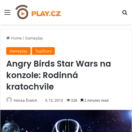
Menu
H
Home
/
Gameplay
Gameplay
TopStory
Angry Birds Star Wars na
konzole: Rodinná
kratochvíle
Honza Švelch
5. 12. 2013
226
2 minutes read