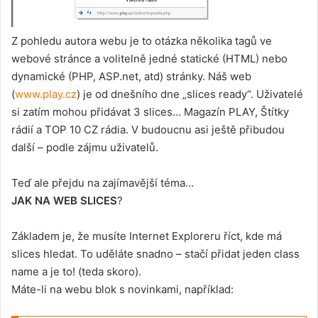
Z pohledu autora webu je to otázka několika tagů ve
webové stránce a volitelně jedné statické (HTML) nebo
dynamické (PHP, ASP.net, atd) stránky. Náš web
(
www.play.cz
) je od dnešního dne „slices ready“. Uživatelé
si zatím mohou přidávat 3 slices… Magazín PLAY, Štítky
rádií a TOP 10 CZ rádia. V budoucnu asi ještě přibudou
další – podle zájmu uživatelů.
Teď ale přejdu na zajímavější téma…
JAK NA WEB SLICES
?
Základem je, že musíte Internet Exploreru říct, kde má
slices hledat. To uděláte snadno – stačí přidat jeden class
name a je to! (teda skoro).
Máte-li na webu blok s novinkami, například: