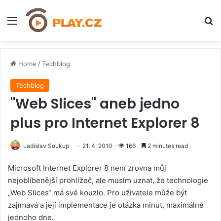
Menu
H
Home
/
Techblog
Techblog
"Web Slices" aneb jedno
plus pro Internet Explorer 8
Ladislav Soukup
21. 4. 2010
166
2 minutes read
Microsoft Internet Explorer 8 není zrovna můj
nejoblíbenější prohlížeč, ale musím uznat, že technologie
„Web Slices“ má své kouzlo. Pro uživatele může být
zajímavá a její implementace je otázka minut, maximálně
jednoho dne.