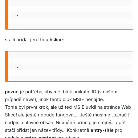
...
stačí přidat jen třídu
hslice
:
...
pozor
: je potřeba, aby měl blok unikátní ID (v našem
případě news), jinak tento blok MSIE nenajde.
Tohle byl první krok, ale už teď MSIE uvidí na stránce Web
Slice! ale ještě nebude fungovat… Ještě musíme „označit“
nadpis a hlavně obsah. Nicméně princip je stejný… opět
stačí přidat jen název třídy… Konkrétně
entry-title
pro
nadpis a
entry-content
pro obsah.