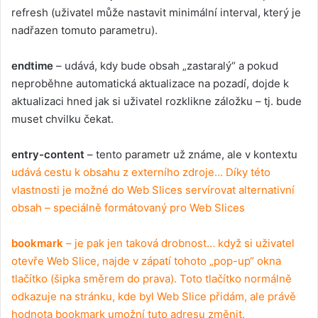
refresh (uživatel může nastavit minimální interval, který je
nadřazen tomuto parametru).
endtime
– udává, kdy bude obsah „zastaralý“ a pokud
neproběhne automatická aktualizace na pozadí, dojde k
aktualizaci hned jak si uživatel rozklikne záložku – tj. bude
muset chvilku čekat.
entry-content
– tento parametr už známe, ale v kontextu
udává cestu k obsahu z externího zdroje… Díky této
vlastnosti je možné do Web Slices servírovat alternativní
obsah – speciálně formátovaný pro Web Slices
bookmark
– je pak jen taková drobnost… když si uživatel
otevře Web Slice, najde v zápatí tohoto „pop-up“ okna
tlačítko (šipka směrem do prava). Toto tlačítko normálně
odkazuje na stránku, kde byl Web Slice přidám, ale právě
hodnota bookmark umožní tuto adresu změnit.