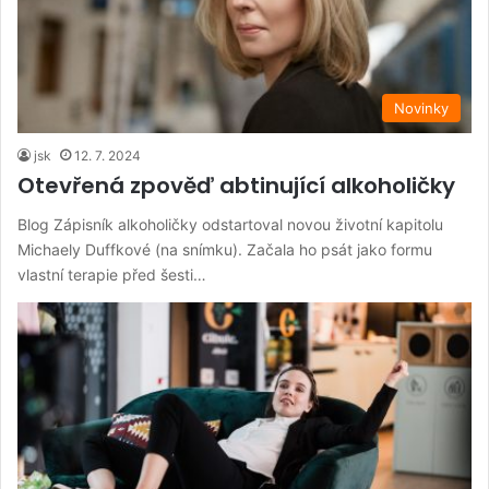
Novinky
jsk
12. 7. 2024
Otevřená zpověď abtinující alkoholičky
Blog Zápisník alkoholičky odstartoval novou životní kapitolu
Michaely Duffkové (na snímku). Začala ho psát jako formu
vlastní terapie před šesti…