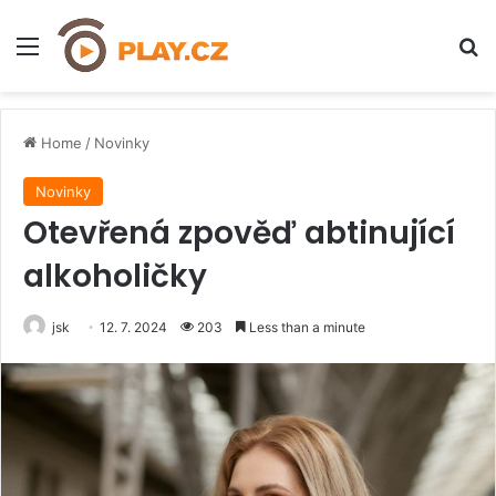
Menu
H
Home
/
Novinky
Novinky
Otevřená zpověď abtinující
alkoholičky
jsk
12. 7. 2024
203
Less than a minute