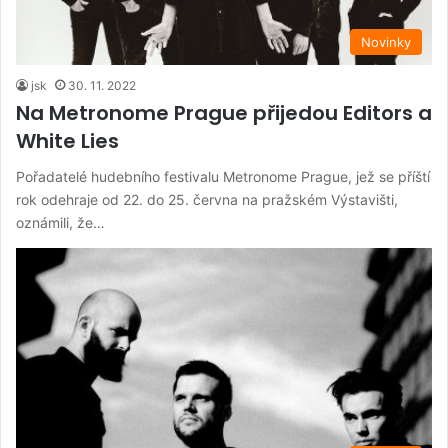
Novinky
jsk
30. 11. 2022
Na Metronome Prague přijedou Editors a
White Lies
Pořadatelé hudebního festivalu Metronome Prague, jež se příští
rok odehraje od 22. do 25. června na pražském Výstavišti,
oznámili, že…