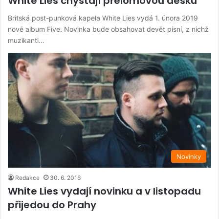
White Lies chystají přelomovou desku
Britská post-punková kapela White Lies vydá 1. února 2019
nové album Five. Novinka bude obsahovat devět písní, z nichž
muzikanti…
Novinky
Redakce
30. 6. 2016
White Lies vydají novinku a v listopadu
přijedou do Prahy