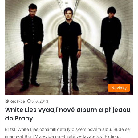
Novinky
Redakce
5. 6. 2013
White Lies vydají nové album a přijedou
do Prahy
Britští White Lies oznámili detaily o svém novém albu. Bude se
jmenovat Big TV a vyjde na etiketě vydavatelství Fiction…