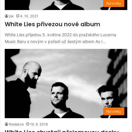
Novinky
jsk
4. 10. 2021
White Lies přivezou nové album
White Lies přijedou 5. května 2022 do pražského Lucerna
Music Baru s novým v pořadí už šestým albem As I…
Novinky
Redakce
19. 9. 2018