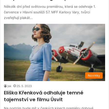
Několik dní před světovou premiérou, která se odehraje 1.
července v Hlavní soutěži 57. MFF Karlovy Vary, tvůrci
zveřejňují plakát…
Novinky
jsk
25. 5. 2023
Eliška Křenková odhaluje temné
tajemství ve filmu Úsvit
Na podzim bude mít v českých kinech premiéru dobové