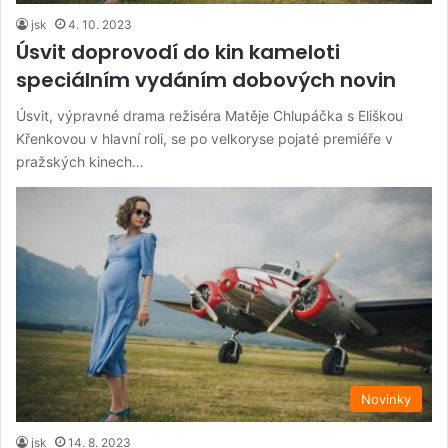
jsk
4. 10. 2023
Úsvit doprovodí do kin kameloti
speciálním vydáním dobových novin
Úsvit, výpravné drama režiséra Matěje Chlupáčka s Eliškou
Křenkovou v hlavní roli, se po velkoryse pojaté premiéře v
pražských kinech…
Novinky
jsk
14. 8. 2023