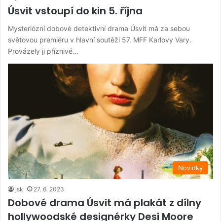
Úsvit vstoupí do kin 5. října
Mysteriózní dobové detektivní drama Úsvit má za sebou
světovou premiéru v hlavní soutěži 57. MFF Karlovy Vary.
Provázely ji příznivé…
Novinky
jsk
27. 6. 2023
Dobové drama Úsvit má plakát z dílny
hollywoodské designérky Desi Moore