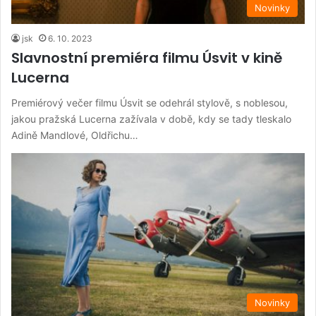
Novinky
jsk
6. 10. 2023
Slavnostní premiéra filmu Úsvit v kině
Lucerna
Premiérový večer filmu Úsvit se odehrál stylově, s noblesou,
jakou pražská Lucerna zažívala v době, kdy se tady tleskalo
Adině Mandlové, Oldřichu…
Novinky