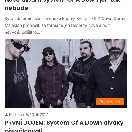
nebude
Kytarista arménsko-americké kapely System Of A Down Daron
Malakian prohlásil, že formace jen tak brzy nové album
nevydá. Sdělil to…
První dojem
Redakce
13. 6. 2017
PRVNÍ DOJEM: System Of A Down diváky
převálcovali