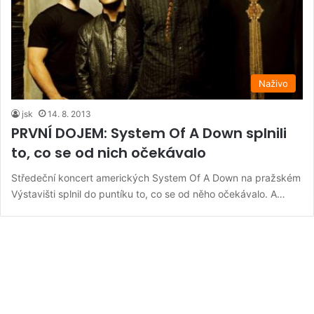
Naživo
jsk
14. 8. 2013
PRVNÍ DOJEM: System Of A Down splnili
to, co se od nich očekávalo
Středeční koncert amerických System Of A Down na pražském
Výstavišti splnil do puntíku to, co se od něho očekávalo. A…