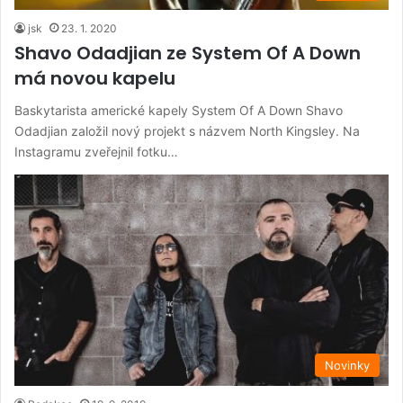
jsk
23. 1. 2020
Shavo Odadjian ze System Of A Down
má novou kapelu
Baskytarista americké kapely System Of A Down Shavo
Odadjian založil nový projekt s názvem North Kingsley. Na
Instagramu zveřejnil fotku…
Novinky