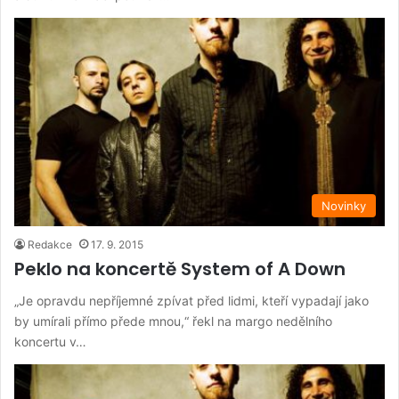
Novinky
Redakce
17. 9. 2015
Peklo na koncertě System of A Down
„Je opravdu nepříjemné zpívat před lidmi, kteří vypadají jako
by umírali přímo přede mnou,“ řekl na margo nedělního
koncertu v…