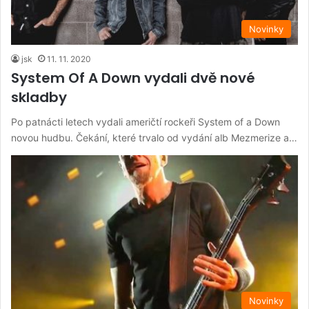
Novinky
jsk
11. 11. 2020
System Of A Down vydali dvě nové
skladby
Po patnácti letech vydali američtí rockeři System of a Down
novou hudbu. Čekání, které trvalo od vydání alb Mezmerize a…
Novinky