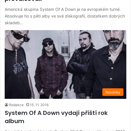
Americká skupina System Of A Down je na evropském turné.
Absolvuje ho s pěti alby ve své diskografii, dostatkem dobrých
skladeb…
Novinky
Redakce
15. 11. 2016
System Of A Down vydají příští rok
album