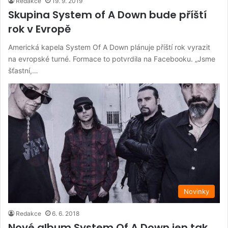
Redakce
19. 9. 2019
Skupina System of A Down bude příští
rok v Evropě
Americká kapela System Of A Down plánuje příští rok vyrazit
na evropské turné. Formace to potvrdila na Facebooku. „Jsme
šťastní,…
Novinky
Redakce
6. 6. 2018
Nové album System Of A Down jen tak