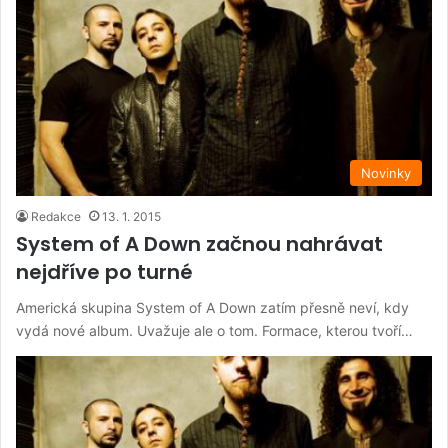
Novinky
Redakce
13. 1. 2015
System of A Down začnou nahrávat
nejdříve po turné
Americká skupina System of A Down zatím přesně neví, kdy
vydá nové album. Uvažuje ale o tom. Formace, kterou tvoří…