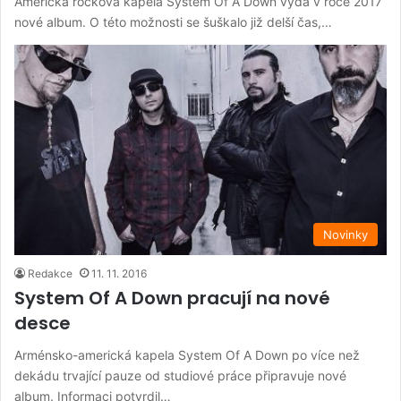
Americká rocková kapela System Of A Down vydá v roce 2017
nové album. O této možnosti se šuškalo již delší čas,…
Novinky
Redakce
11. 11. 2016
System Of A Down pracují na nové
desce
Arménsko-americká kapela System Of A Down po více než
dekádu trvající pauze od studiové práce připravuje nové
album. Informaci potvrdil…